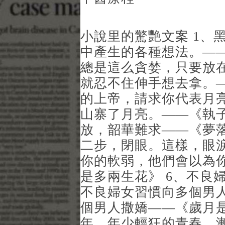
小說里的驚艷文案 1、
中產生的各種想法。——
總是這么貪婪，只要放
就忍不住伸手想去拿。—
的上帝，請求你代表月
山寨了月亮。——《執子
放，韶華難求——《夢落
二步，閉眼。這樣，眼
你的軟弱，他們會以為
是多兩生花》 6、不良
不良婦女習慣向多個男
個男人撒嬌——《歲月是
年，年少輕狂的青春，