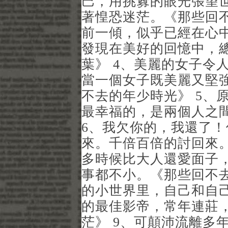
巴，用挑釁的眼光張望
著惶恐迷茫。《那些回不
前一傾，似乎已經在心
發現在美好的回憶中，
葉》 4、美麗的女子令
當一個女子既美麗又堅
不去的年少時光》 5、
最幸福的，是兩個人之
6、我欠你的，我還了
來。千倍百倍的討回來。
多時候比大人還愛面子
事都不小。《那些回不去
的小世界里，自己和自
的最佳影帝，常年連莊
茫》 9、可顛沛流離多