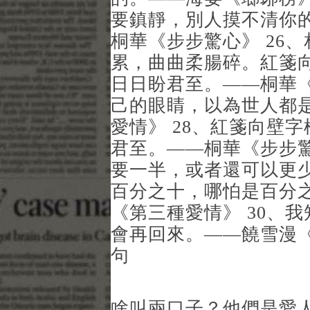
要鎮靜，別人摸不清你
桐華《步步驚心》 26
累，曲曲柔腸碎。紅箋
日日盼君至。——桐華《
己的眼睛，以為世人都
愛情》 28、紅箋向壁
君至。——桐華《步步驚
要一半，或者還可以更
百分之十，哪怕是百分
《第三種愛情》 30、
會再回來。——饒雪漫《
句
啥叫兩口子？他們是愛