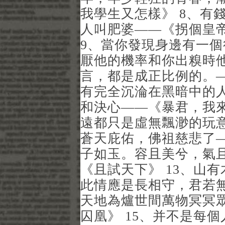
我學生又怎樣》 8、有
人叫肥婆——《拐個皇
9、當你發現身邊有一
厭他的機率和你出糗時
言，都是成正比例的。—
有完全沉淪在黑暗中的
和決心——《暴君，我來
遠都只是虛無飄渺的玩
蒼天庇佑，佛祖慈悲了—
子如玉。容且美兮，氣
《且試天下》 13、山
此情應是長相守，君若無
天地為爐世間萬物冥冥
囚凰》 15、并不是每