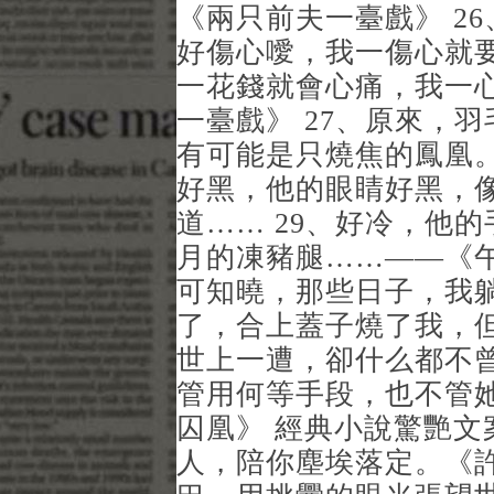
《兩只前夫一臺戲》 2
好傷心噯，我一傷心就
一花錢就會心痛，我一
一臺戲》 27、原來，
有可能是只燒焦的鳳凰。
好黑，他的眼睛好黑，
道…… 29、好冷，他
月的凍豬腿……——《午
可知曉，那些日子，我
了，合上蓋子燒了我，
世上一遭，卻什么都不
管用何等手段，也不管
囚凰》 經典小說驚艷文
人，陪你塵埃落定。《許