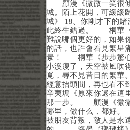
——顧漫《微微一笑很傾
城。陌上花開，可緩緩
城》 18、你剛才下的
此終生錯過。——桐華《
難說哪個更好的，如果
的話，也許會看見繁星
景！——桐華《步步驚心
小溪瘦了，天空被風吹
覓，尋不見昔日的繁華。
經意抬頭間，再也看不
辛夷塢《原來你還在這里
那一步。——顧漫《微微
哪里，做什么，都好。—
被朋友背叛，敵人是永遠
的。——海晏《瑯琊榜》