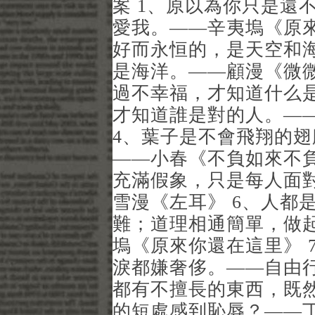
案 1、原以為你只是還
愛我。——辛夷塢《原來
好而永恒的，是天空和
是海洋。——顧漫《微微
過不幸福，才知道什么
才知道誰是對的人。—
4、葉子是不會飛翔的
——小春《不負如來不負
充滿假象，只是每人面
雪漫《左耳》 6、人都
難；道理相通簡單，做
塢《原來你還在這里》 
淚都嫌奢侈。——自由行
都有不擅長的東西，既
的短處感到恥辱？——丁