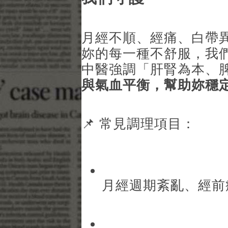
月經不順、經痛、白帶
妳的每一種不舒服，我
中醫強調「肝腎為本、
與氣血平衡，幫助妳穩
📌 常見調理項目：
月經週期紊亂、經前