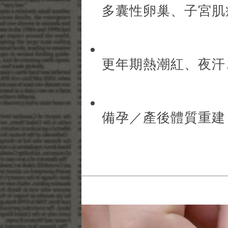
多囊性卵巢、子宮肌
更年期熱潮紅、夜汗
備孕／產後體質重建