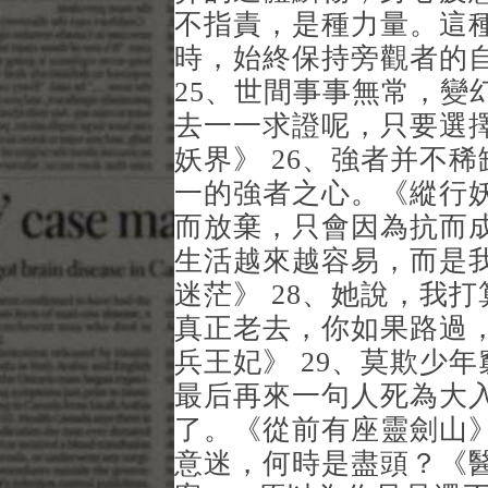
不指責，是種力量。這
時，始終保持旁觀者的
25、世間事事無常，變
去一一求證呢，只要選
妖界》 26、強者并不
一的強者之心。《縱行妖
而放棄，只會因為抗而
生活越來越容易，而是
迷茫》 28、她說，我
真正老去，你如果路過
兵王妃》 29、莫欺少
最后再來一句人死為大
了。《從前有座靈劍山》
意迷，何時是盡頭？《