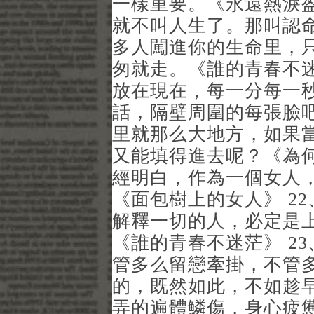
一樣重要。《永遠熱淚盈
就不叫人生了。那叫認命
多人闖進你的生命里，
匆就走。《誰的青春不迷
放在現在，每一分每一
話，隔壁周圍的每張臉吧
里就那么大地方，如果
又能填得進去呢？《為何
經明白，作為一個女人
《面包樹上的女人》 2
解釋一切的人，必定是
《誰的青春不迷茫》 2
管多么留戀牽掛，不管
的，既然如此，不如趁
弄的遍體鱗傷，身心疲憊