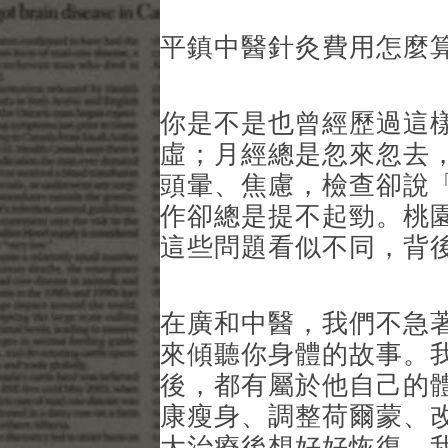
平鎮中醫針灸費用怎麼
你是不是也曾經歷過這
虛；月經總是忽來忽去
頭暈、焦慮，檢查卻說
作卻總是提不起勁。桃
這些問題看似不同，背
在廣和中醫，我們不急
來傾聽你身體的故事。
後，都有屬於他自己的
康瘦身、調整荷爾蒙、
大治療後想好好恢復，