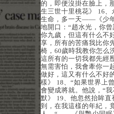
的，即便沒掛在臉上，
生三世十里桃花》 16
生命，多一天——《少年
地開口：“趙水光，你
你九歲，但這有什么不
享，所有的苦痛我比你先
椅，60歲時我教你怎么
這所有的一切我都先經
無需害怕，我會牽你一
做好，這又有什么不好
樣》 18、“如果世界
會變成將就。他說，“我
默》 19、他忽然抬眸
到，在我這樣的年紀，
人。“——《與艷少同眠