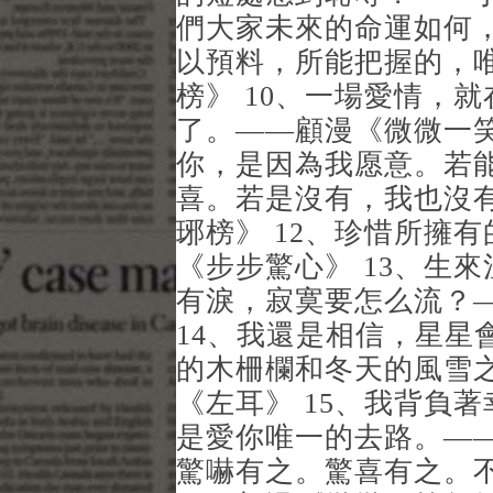
們大家未來的命運如何
以預料，所能把握的，
榜》 10、一場愛情，
了。——顧漫《微微一笑
你，是因為我愿意。若
喜。若是沒有，我也沒
琊榜》 12、珍惜所擁
《步步驚心》 13、生
有淚，寂寞要怎么流？
14、我還是相信，星星
的木柵欄和冬天的風雪
《左耳》 15、我背負
是愛你唯一的去路。——
驚嚇有之。驚喜有之。