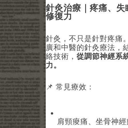
針灸治療｜疼痛、失
修復力
針灸，不只是針對疼痛
廣和中醫的針灸療法，
絡技術，
從調節神經系
力。
📌 常見療效：
肩頸痠痛、坐骨神經