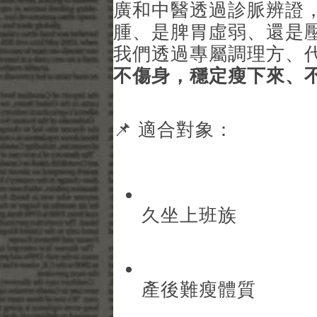
廣和中醫透過診脈辨證
腫、是脾胃虛弱、還是
我們透過專屬調理方、
不傷身，穩定瘦下來、
📌 適合對象：
久坐上班族
產後難瘦體質