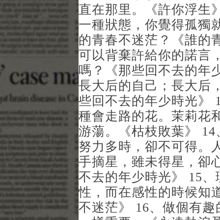
直在那里。《許你浮生》
一種狀態，你覺得孤獨
的青春不迷茫？《誰的青
可以背棄許給你的諾言
嗎？《那些回不去的年少
長大后的自己；長大后
些回不去的年少時光》 
種會走路的花。茉莉花
游蕩。《枯枝敗葉》 1
努力多時，卻不可得。
手摘星，雖未得星，卻
不去的年少時光》 15
性，而在感性的時候知
不迷茫》 16、做個有