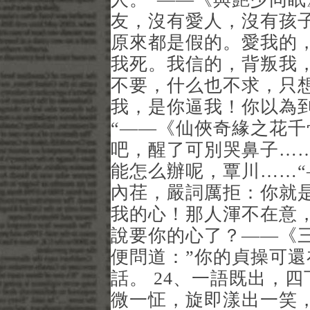
友，沒有愛人，沒有孩
原來都是假的。愛我的
我死。我信的，背叛我
不要，什么也不求，只
我，是你逼我！你以為
“——《仙俠奇緣之花千
吧，醒了可別哭鼻子…
能怎么辦呢，覃川……“
內荏，嚴詞厲拒：你就
我的心！那人渾不在意
說要你的心了？——《三
便問道：”你的貞操可還
話。 24、一語既出，四
微一怔，旋即漾出一笑，