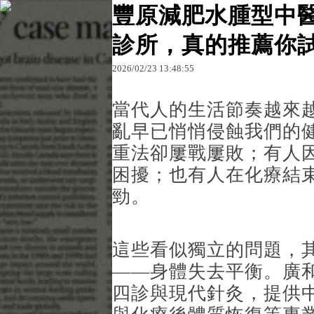
豐原減肥水腫型中
診所，真的推薦你
原文網址：http://blog.udn.com/es68rwxh76076/18
2026
/
02
/
23
13
:
48
:
55
桃園中醫現代
當代人的生活節奏越來
亂早已悄悄侵蝕我們的
重法卻屢戰屢敗；有人
困擾；也有人在化療結
勁。
這些看似獨立的問題，
——身體失去平衡。廣
四診與現代針灸，提供