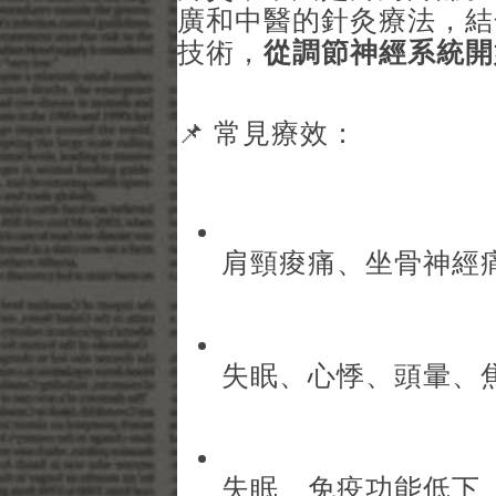
廣和中醫的針灸療法，結
技術，
從調節神經系統開
📌 常見療效：
肩頸痠痛、坐骨神經
失眠、心悸、頭暈、
失眠、免疫功能低下