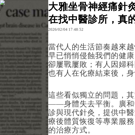
大雅坐骨神經痛針灸
在找中醫診所，真
原文網址：http://blog.udn.com/es68cgxu57647/18
2026
/
02
/
04
17
:
48
:
52
台中中醫針灸
當代人的生活節奏越來越
早已悄悄侵蝕我們的健康
卻屢戰屢敗；有人因婦科
也有人在化療結束後，身
這些看似獨立的問題，其
——身體失去平衡。廣和
診與現代針灸，提供中醫
療後體質恢復等專業服務
的治療方式。