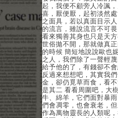
起，我便不顧旁人冷諷，
喜，厭便厭，起初淡然處
之面具，若以真面目示人
的流言，雖說流言不可畏
看來獨善其身也只是天方
世俗拋不開，那就做真正
的時候 簡短地說說歐也
之人，我們除了一聲輕蔑
給予他的了，有錢卻不會
反過來想想吧，其實我們
金，卻仍覓草而食，看不
是其二 看看周圍吧，大
牛、綿羊，它們面對暴雨
們會凋零，也會衰老，但
作為萬物靈長的人類呢，