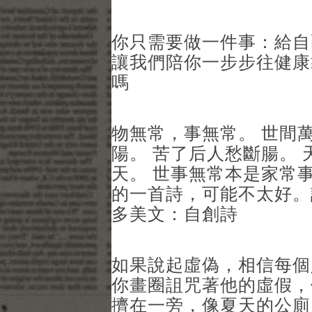
你只需要做一件事：給自
讓我們陪你一步步往健康
嗎
物無常，事無常。 世間
陽。 苦了后人愁斷腸。 
天。 世事無常本是家常
的一首詩，可能不太好。
多美文：自創詩
如果說起虛偽，相信每個
你畫圈詛咒著他的虛假，
擠在一旁，像夏天的公廁