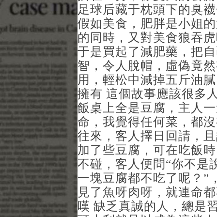
足球后藏于枕頭下的臭襪
假如美食，肥胖是小姐的
的同時，又對美食狼吞虎
于是買起了減肥藥，把自
智，令人脫帽，虛偽竟然
用，輕松中減掉五斤油膩
擁有 這個故事應該很多
飯桌上全是豆腐，主人一
命，我覺得任何菜，都沒
往來，客人擇日回請，且
加了些豆腐，可在吃飯時
不碰，客人便問“你不是
一塊豆腐都不吃了呢？”
見了魚呀肉呀，就連命都
嘆 缺乏真誠的人，總是