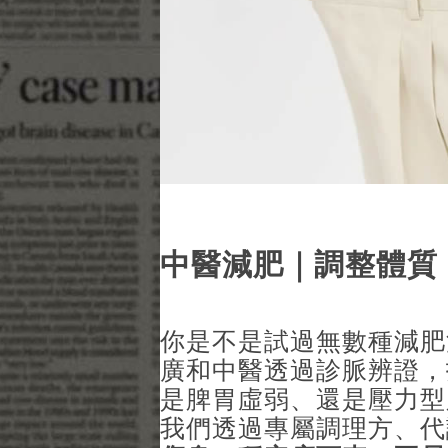
中醫減肥｜調整體質
你是不是試過無數種減肥
廣和中醫透過診脈辨證，
是脾胃虛弱、還是壓力型
我們透過專屬調理方、代