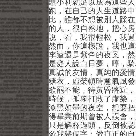
頭小利就足以成為這些人
跑，在自己的人生道路中
比，誰都不想被別人踩在
的人，很自然地，把心房
說，看，我很輕松，我過
然而，你這樣說，我也這
李逵還是紫色的夜叉，然
是癡人說白日夢，哼，騎
真誠的友情，真純的愛情
糖衣，虛榮頓時意氣風發
欲罷不能，待黃昏將近，
時候，孤獨打敗了虛榮，
漆黑如墨的夜空，想要把
得畢業前期曾被人誤會，
只是解釋過頭，反倒被認
發我幾個字：做真正的自