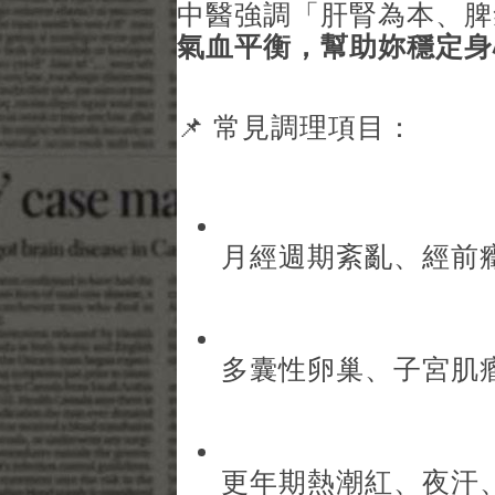
中醫強調「肝腎為本、脾
氣血平衡，幫助妳穩定身
📌 常見調理項目：
月經週期紊亂、經前
多囊性卵巢、子宮肌
更年期熱潮紅、夜汗