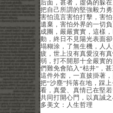
后面，甚者，虛偽的躲在
把自己所謂的堅強毅力勇
害怕流言害怕打擊，害怕
遺棄，害怕外界的一切負
成團，嚴嚴實實，這樣，
動，終日不見陽光表面卻
塌糊涂，了無生機，人人
疲，世上沒有真愛沒有真
弱，打不開那十全嚴實的
們難免會陷入“枯井”，甚
這件外套，一直披掛著，
把“沙塵”抖落在地，踩
看，真愛、真情已在堅若
共同打開心門，以真誠之
多美文：人生哲理