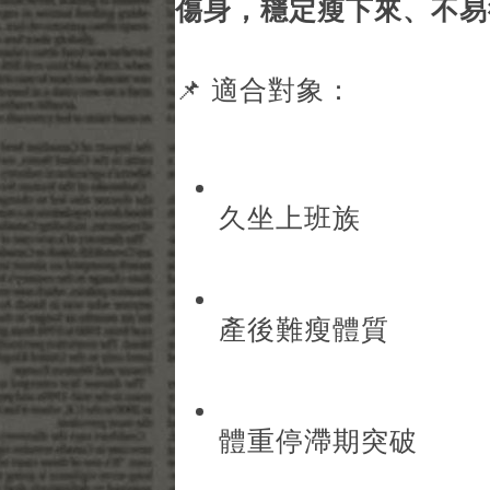
傷身，穩定瘦下來、不易
📌 適合對象：
久坐上班族
產後難瘦體質
體重停滯期突破