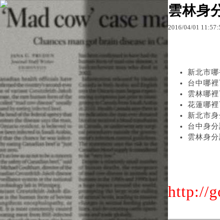
雲林身
2016
/
04
/
01
11
:
57
:
原文網址：http://blo
新北市哪
台中哪裡
雲林哪裡
花蓮哪裡
新北市身
台中身分
雲林身分
http://