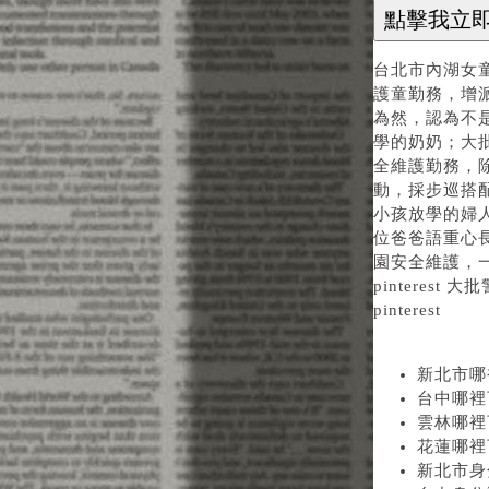
台北市內湖女
護童勤務，增
為然，認為不
學的奶奶；大
全維護勤務，
動，採步巡搭
小孩放學的婦
位爸爸語重心
園安全維護，一名
pinterest
pinterest
新北市哪
台中哪裡
雲林哪裡
花蓮哪裡
新北市身