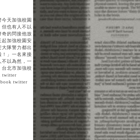
警今天加強校園
，但也有人不以
好奇的問接他放
天起加強校園安
安大隊警力都出
啦！」一名來接
人不以為然，一
。台北市加強校
itter
 twitter