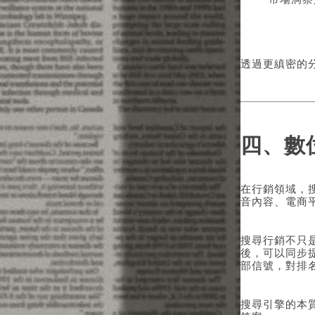
透過更縝密的
四、數
在行銷領域，
音內容、電商
搜尋行銷不只是
後，可以同步提
部信號，對排
搜尋引擎的本