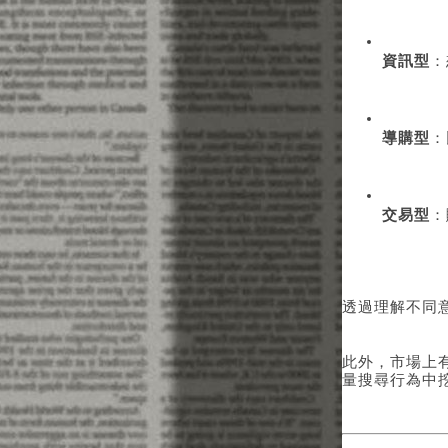
資訊型
：
導購型
：
交易型
：
透過理解不同
此外，市場上
量搜尋行為中