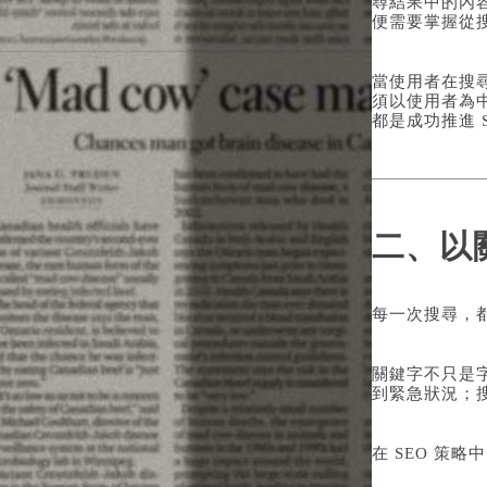
尋結果中的內
便需要掌握從
當使用者在搜
須以使用者為
都是成功推進 
二、以
每一次搜尋，
關鍵字不只是
到緊急狀況；
在 SEO 策