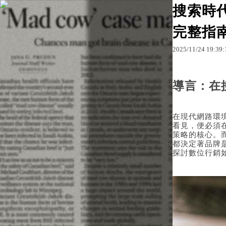
搜索時
完整指
原文網址：http://blo
2025
/
11
/
24
19
:
39
:
導言：在
在現代網路環
看見，便必須
策略的核心。
都決定著品牌
探討數位行銷