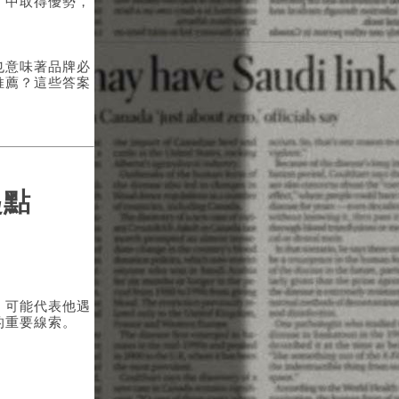
」中取得優勢，
也意味著品牌必
推薦？這些答案
起點
，可能代表他遇
的重要線索。