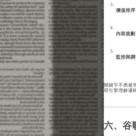
價值排序
內容規劃
監控與調
關鍵字不應被
尋引擎理解邏
六、谷