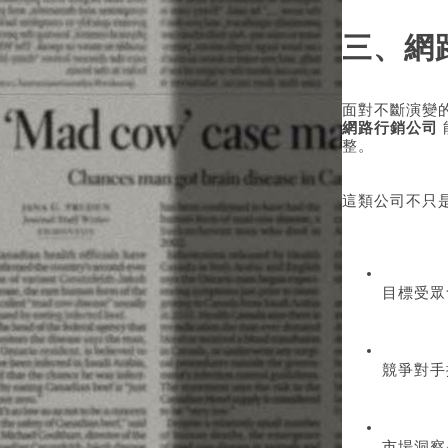
三、網
面對不斷演變
網路行銷公司
整。
這類公司不只
目標受眾
競爭對手
市場洞察