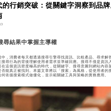
代的行銷突破：從關鍵字洞察到品牌
南
g.udn.com/ee10883a/184315612
列印
13
ee10883a 的部落格
搜尋結果中掌握主導權
境中，消費者每天都透過搜尋引擎尋找資訊、比較產品、尋求解
在搜尋行為的背後理解使用者需求並準確回應。搜尋不僅是資訊
而在這個資訊密度極高的時代，從關鍵字、搜尋意圖到網站內容
是否能真正被找到。本篇文章將以「搜索」為風格，從使用者的
如何依循搜索模式做優化，並示範關鍵工具與策略的實務應用。