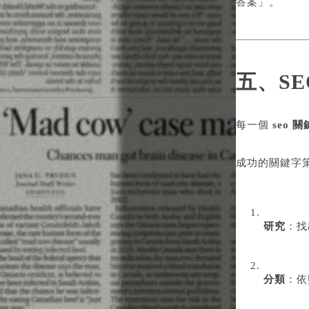
答案」。
五、S
每一個
seo 
成功的關鍵字
研究
：找
分類
：依