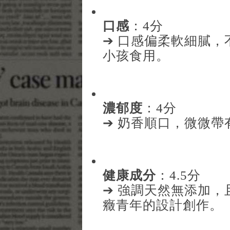
口感
：4分
➔ 口感偏柔軟細膩
小孩食用。
濃郁度
：4分
➔ 奶香順口，微微
健康成分
：4.5分
➔ 強調天然無添加
癥青年的設計創作。