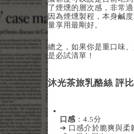
了煙燻的層次感，非常適
因為煙燻製程，本身鹹度
量享用最剛好。
總之，如果你是重口味、
是必試清單！
沐光茶旅乳酪絲 評比
口感
：4.5分
➔ 口感介於脆爽與