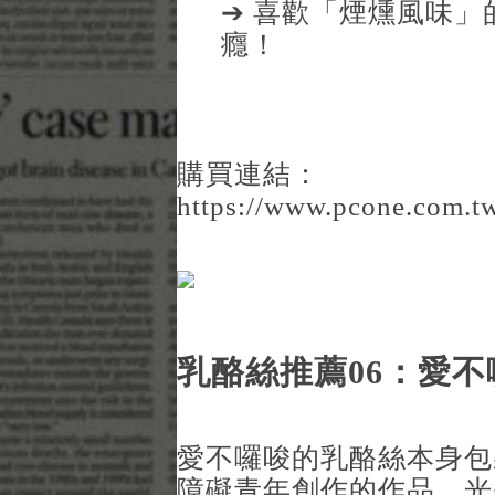
➔ 喜歡「煙燻風味
癮！
購買連結：
https://www.pcone.com.t
乳酪絲推薦06：愛不
愛不囉唆的乳酪絲本身包
障礙青年創作的作品，光