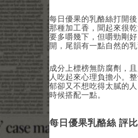
每日優果的乳酪絲打開後
那種加工香，聞起來很乾
要多嚼幾下，但嚼勁剛好
開，尾韻有一點自然的乳
成分上標榜無防腐劑，且
人吃起來心理負擔小。整
郁卻又不想吃得太膩的人
時候搭配一點。
每日優果乳酪絲 評比