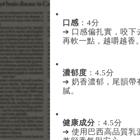
口感
：4分
➔ 口感偏扎實，咬
再軟一點，越嚼越香
濃郁度
：4.5分
➔ 奶香濃郁，尾韻
膩。
健康成分
：4.5分
➔ 使用巴西高品質