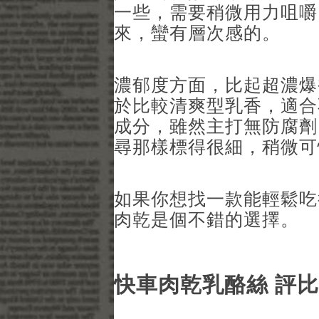
一些，需要稍微用力咀嚼
來，蠻有層次感的。
濃郁度方面，比起超濃爆
於比較清爽型乳香，適合
成分，雖然主打無防腐劑
尋那樣標得很細，稍微可
如果你想找一款能輕鬆吃
肉乾是個不錯的選擇。
快車肉乾乳酪絲 評比