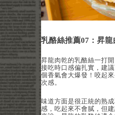
乳酪絲推薦07：昇龍
昇龍肉乾的乳酪絲一打開
接吃時口感偏扎實，建議
個香氣會大爆發！咬起來
次感。
味道方面是很正統的熟成
感，吃起來不會膩，但建