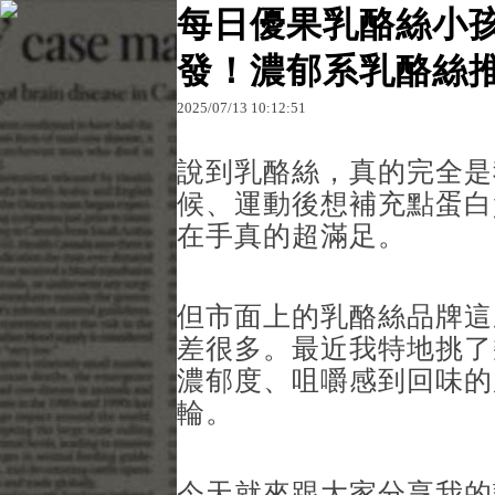
每日優果乳酪絲小孩
發！濃郁系乳酪絲
原文網址：http://blog.udn.com/e86gafu869110/18
2025
/
07
/
13
10
:
12
:
51
e86gafu8
說到乳酪絲，真的完全是
候、運動後想補充點蛋白
在手真的超滿足。
但市面上的乳酪絲品牌這
差很多。最近我特地挑了
濃郁度、咀嚼感到回味的
輪。
今天就來跟大家分享我的