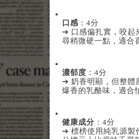
口感
：4分
➔ 口感偏扎實，咬
尋稍微硬一點，適合
濃郁度
：4分
➔ 奶香明顯，但整
爆香的乳酪味，適合
健康成分
：4分
➔ 標榜使用純乳源