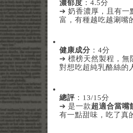
濃郁度
：4.5分
➔ 奶香濃厚，且有
富，有種越吃越涮嘴
健康成分
：4分
➔ 標榜天然製程，
對想吃超純乳酪絲的
總評
：13/15分
➔ 是一款
超適合當嘴
有一點甜味，吃了真