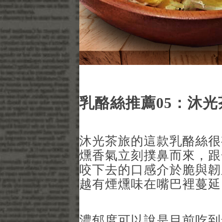
乳酪絲推薦05：沐光
沐光茶旅的這款乳酪絲很
燻香氣立刻撲鼻而來，跟
咬下去的口感介於脆與韌
越有煙燻味在嘴巴裡蔓延
濃郁度可以說是目前吃到