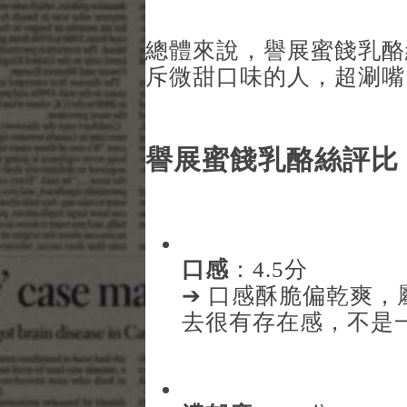
總體來說，譽展蜜餞乳酪
斥微甜口味的人，超涮嘴
譽展蜜餞乳酪絲評比
口感
：4.5分
➔ 口感酥脆偏乾爽
去很有存在感，不是