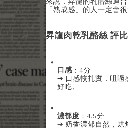
來說，昇龍的乳酪絲適合
「熟成感」的人一定會很
昇龍肉乾乳酪絲 評比
口感
：4分
➔ 口感較扎實，咀
好吃。
濃郁度
：4.5分
➔ 奶香濃郁自然，