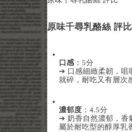
原味千尋乳酪絲 評比
口感
：5分
➔ 口感細緻柔韌，
就碎，耐吃又有層次
濃郁度
：4.5分
➔ 奶香自然濃郁，
屬於耐吃型的醇厚乳