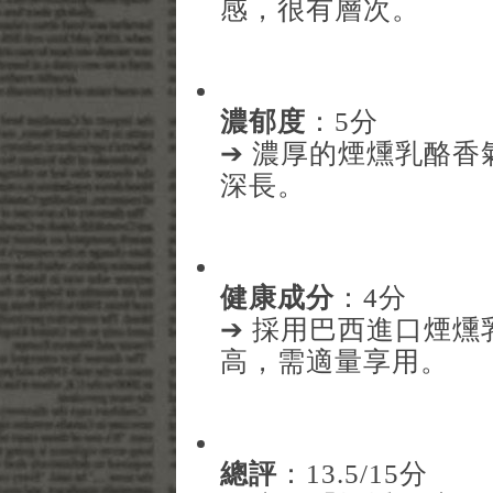
感，很有層次。
濃郁度
：5分
➔ 濃厚的煙燻乳酪
深長。
健康成分
：4分
➔ 採用巴西進口煙
高，需適量享用。
總評
：13.5/15分