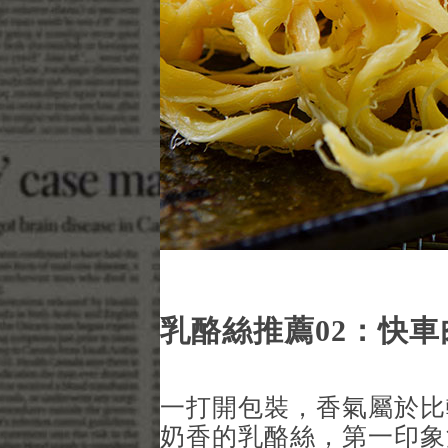
乳酪絲推薦02：快車
一打開包裝，香氣屬於比
奶香的乳酪絲，第一印象