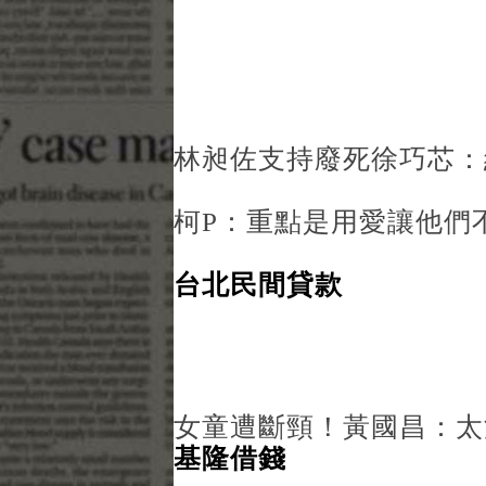
林昶佐支持廢死徐巧芯：
柯P：重點是用愛讓他們
台北民間貸款
女童遭斷頸！黃國昌：太
基隆借錢