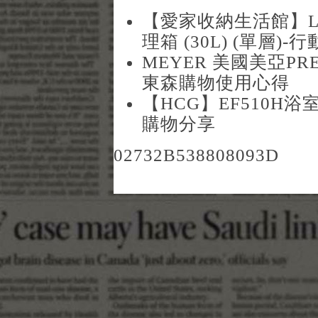
【愛家收納生活館】Lo
理箱 (30L) (單層)
MEYER 美國美亞PR
東森購物使用心得
【HCG】EF510H浴室
購物分享
02732B538808093D