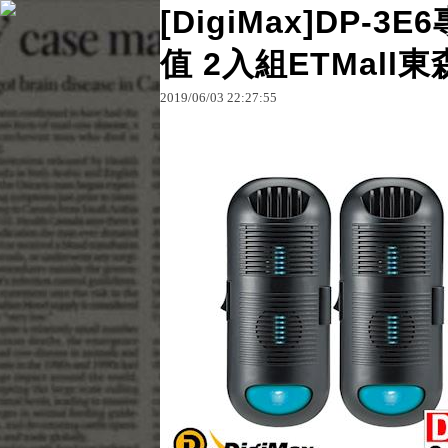
[DigiMax]DP-
值 2入組ETMall
原文網址：http://blog.udn.com/dhl95nr71d/12708
2019
/
06
/
03
22
:
27
:
55
每日父親節