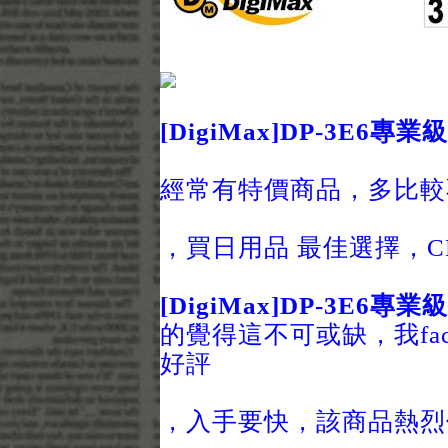
[DigiMax]DP-3E6
經常有特價商品，多比較
，買日用品 最佳選擇，C
[DigiMax]DP-3E6
的覺得這不可或缺，我fa
好評
，入手要快，該商品熱烈