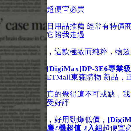
超便宜必買
日用品推薦 經常有特價
它陪我走過
，這款極致而純粹，物超
[DigiMax]DP-3E6
ETMall東森購物 新品
真的覺得這不可或缺，我f
受好評
，好用勁爆低價，
[Dig
塵?機超值 2入組
超便宜