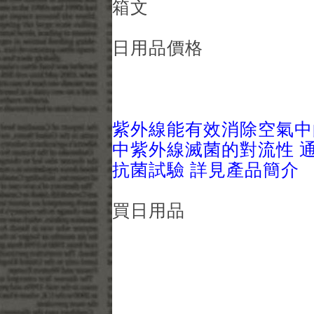
箱文
日用品價格
紫外線能有效消除空氣中
中紫外線滅菌的對流性 通過日
抗菌試驗 詳見產品簡介
買日用品