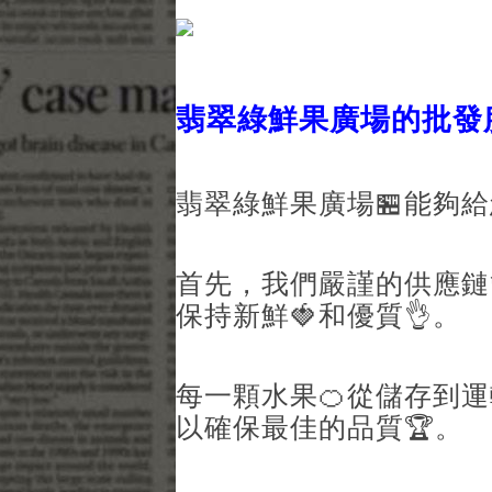
翡翠綠鮮果廣場的批發
翡翠綠鮮果廣場🏪能夠給
首先，我們嚴謹的供應鏈
保持新鮮🍓和優質👌。
每一顆水果🍊從儲存到
以確保最佳的品質🏆。