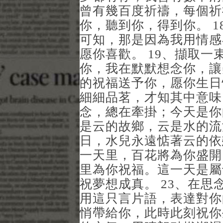
曾有幾百度祈禱，每個祈
你，聽到你，得到你。 
可知，那是因為我用情感
愿你喜歡。 19、擷取
你，我在默默想念你，讓
的祝福送予你，愿你生日
細細品茗，才知其中意味
念，總在牽掛；今天是你
是云的故鄉，云是水的流
日，水兒永遠惦著云的依
一天里，百花將為你盛開
里為你祝福。這一天是屬
祝夢想成真。 23、在
用這只言片語，表達對你
悄帶給你，此時此刻祝你