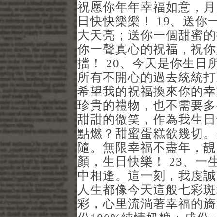
祝愿你年年幸福如意，月
日快快樂樂！ 19、送
大天亮；送你一個甜蜜的
你一聲真心的祝福，祝你
擋！ 20、今天是你生
所有不開心的過去統統打
希望我的祝福換來你的幸
珍貴的禮物，也不需要多
甜甜的微笑，作為我生日
點燃？甜蜜蛋糕欲幾切。
隨。無限幸福不盡年，靚
顏，生日快樂！ 23、
中相逢。這一刻，我虔誠
人生都像今天這般七彩斑
彩，心里流淌著幸福的旖