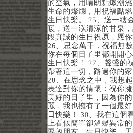
的空氣，用晴朗點燃潮濕
生命的燦爛，用祝福點燃
生日快樂。 25、送一
暖，送一泓清涼的甘泉，
段真誠的生日祝愿，愿你
26、思念萬千，祝福無
你在每個日子里都開開心
生日快樂！ 27、聲聲
帶著這一切，路過你的家
28、在思念之中，我想
表達對你的情懷：祝你擁
美好的日子里，因為你的
麗，我也擁有了一個最好
日快樂！ 30、我在這
上看似簡單卻溫馨異常的
要的朋友，生日快樂，天