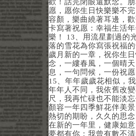
歡！話完閉眼還默念。朋
愿，愿你生日快樂樂不完
容顏，樂曲繞著耳邊，歡
卡寫著祝愿：幸福生活年
樂！ 13、用流星劃過
落的雪花為你寫張祝福的
歲月新的一章，祝你生日
念，一縷春風，一個晴天
息，一句問候，一份祝愿
15、年年歲歲花相似，
年年人不同，我依舊改變
尺，我再忙碌也不能淡忘
顏容一年四季鮮花伴美景
熱切的期盼，久久的思念
在新的一年里，健康如意
夢都有你；我曾有數不清