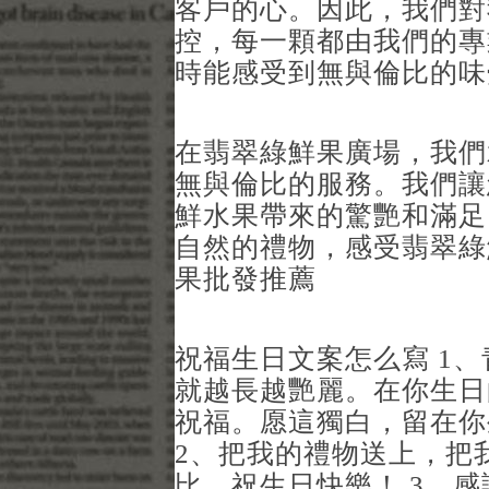
客戶的心。因此，我們對
控，每一顆都由我們的專
時能感受到無與倫比的味
在翡翠綠鮮果廣場，我們
無與倫比的服務。我們讓
鮮水果帶來的驚艷和滿足
自然的禮物，感受翡翠綠
果批發推薦
祝福生日文案怎么寫 1
就越長越艷麗。在你生日
祝福。愿這獨白，留在你
2、把我的禮物送上，把
比、祝生日快樂！ 3、