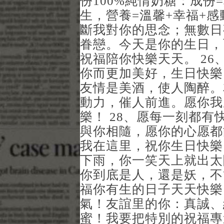
份100%純情奶糖：成份
生，營養=溫馨+幸福+感
斷我對你的思念；無數日
眷戀。今天是你的生日，
祝福陪你快樂天天。 2
你而更加美好，生日快樂
友情是美酒，使人陶醉。
動力，催人前進。愿你我
樂！ 28、愿每一刻都
與你相隨，愿你的心愿都
我在這里，祝你生日快樂
下雨，你一笑天上就出太
你到底是人，還是妖，不
福你有生的日子天天快樂
氣！友誼里的你：真誠、
蜜！我要把特別的祝福專