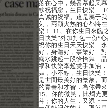
落在心中，幾番幕起又幕
默祝福您，生日快樂！ 
真誠的祝福。這是屬于我
刻，兩顆火熱的心都將在
樂！ 11、在你生日來臨
日快樂”外加打包一份“心
祝你的生日天天快樂，永
好，身體好，事業好，對
露水跳起一段恰恰舞，晶
福和快樂牽起雙手加油，
舞，小不點，生日快樂！
是世間最美好的景象。而
的青春和才智，為你帶來
15、你的微笑，比燭光
斗；你的人生，又添上一
一個惦記你的人，那就是