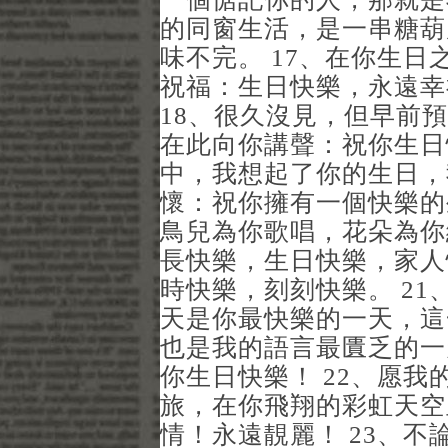
的同窗生活，是一串糖葫
味不完。 17、在你生
祝福：生日快樂，永遠幸
18、很久沒見，但早前
在此向你講聲：祝你生日
中，我想起了你的生日，
懷：祝你擁有一個快樂的
鳥兒為你歌唱，花朵為你
長快樂，生日快樂，家人
時快樂，刻刻快樂。 2
天是你最快樂的一天，這
也是我的語言最匱乏的一
你生日快樂！ 22、愿
旅，在你飛翔的彩虹天空
情！永遠靚麗！ 23、