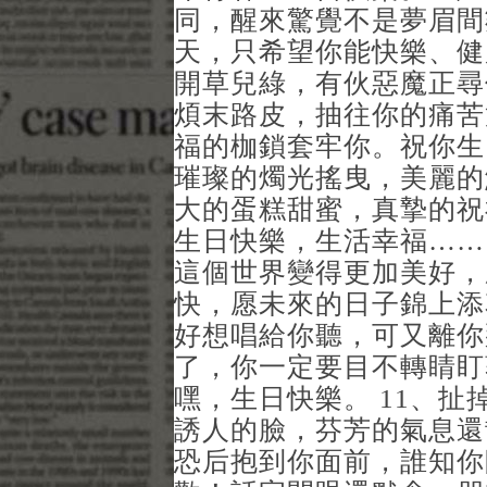
同，醒來驚覺不是夢眉間
天，只希望你能快樂、健
開草兒綠，有伙惡魔正尋
煩末路皮，抽往你的痛苦
福的枷鎖套牢你。祝你生
璀璨的燭光搖曳，美麗的
大的蛋糕甜蜜，真摯的祝
生日快樂，生活幸福……
這個世界變得更加美好，
快，愿未來的日子錦上添
好想唱給你聽，可又離你
了，你一定要目不轉睛盯
嘿，生日快樂。 11、
誘人的臉，芬芳的氣息還
恐后抱到你面前，誰知你