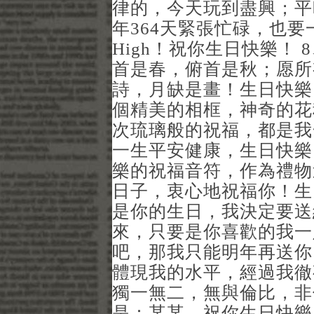
律的，今天玩到盡興；平
年364天緊張忙碌，也
High！祝你生日快樂！
首是春，俯首是秋；愿所
詩，月缺是畫！生日快樂
個精美的相框，神奇的花
次琉璃般的祝福，都是我
一生平安健康，生日快樂
樂的祝福音符，作為禮物
日子，衷心地祝福你！生
是你的生日，我決定要送
來，只要是你喜歡的我一
吧，那我只能明年再送你
體現我的水平，經過我徹
獨一無二，無與倫比，非
是：某某，祝你生日快樂