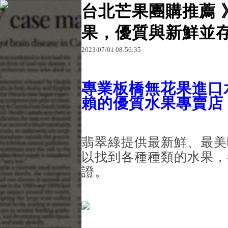
台北芒果團購推薦 
果，優質與新鮮並
原文網址：http://blog.udn.com/c86f6zs93770/1795
2023
/
07
/
01
08
:
56
:
35
c86f6zs9
專業板橋無花果進口
賴的優質水果專賣店
翡翠綠提供最新鮮、最美
以找到各種種類的水果，
證。