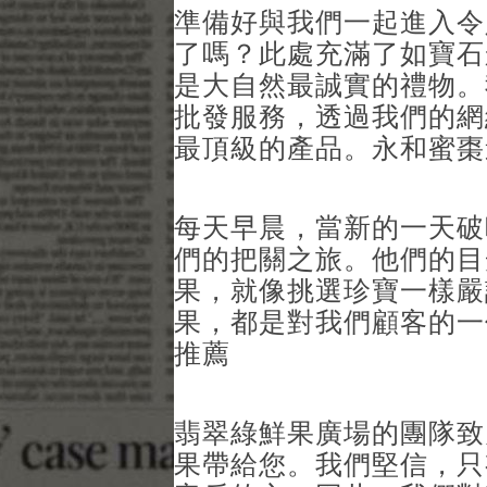
準備好與我們一起進入令
了嗎？此處充滿了如寶石
是大自然最誠實的禮物。
批發服務，透過我們的網
最頂級的產品。永和蜜棗
每天早晨，當新的一天破
們的把關之旅。他們的目
果，就像挑選珍寶一樣嚴
果，都是對我們顧客的一
推薦
翡翠綠鮮果廣場的團隊致
果帶給您。我們堅信，只