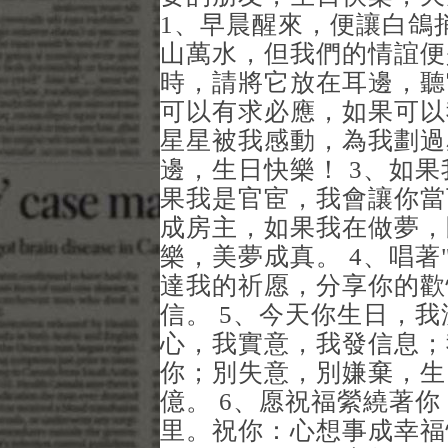
1、早晨醒來，便讓白鴿
山萬水，但我們的情誼便
時，請將它放在耳邊，聽
可以有求必應，如果可以
星星被我感動，為我劃過
邊，生日快樂！ 3、如
果我是官宦，我會讓你當
成房主，如果我在做夢，
樂，美夢成真。 4、唱
達我的祈愿，分享你的歡
信。 5、今天你生日，
心，我實意，我發信息；
你；別失意，別嫌棄，生
億。 6、愿祝福縈繞著
里。祝你：心想事成幸福