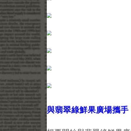
與翡翠綠鮮果廣場攜手