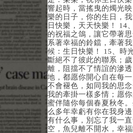
響起時，當搖曳的燭光映
樂的日子，你的生日，我
日快樂，天天快樂！ 1
的祝福之鴿，讓它帶著思
系著幸福的鈴鐺，牽著我
候：生日快樂！ 15、
斷絕不了彼此的聯系；歲
離，阻擋不了情誼的滲透
地，都愿你開心自在每一
不會褪色，如同我的思念
我的牽掛一樣多情；愿你
蜜伴隨你每個春夏秋冬。
么多年幸虧有你在我身邊
有什么事，別忘了我一直
空，魚兒離不開水，幸福