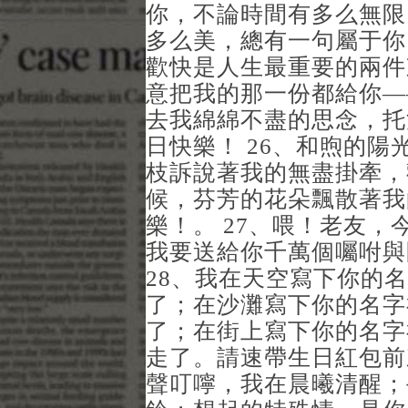
你，不論時間有多么無限
多么美，總有一句屬于你
歡快是人生最重要的兩件
意把我的那一份都給你—
去我綿綿不盡的思念，托
日快樂！ 26、和煦的
枝訴說著我的無盡掛牽，
候，芬芳的花朵飄散著我
樂！。 27、喂！老友
我要送給你千萬個囑咐與
28、我在天空寫下你的
了；在沙灘寫下你的名字
了；在街上寫下你的名字
走了。請速帶生日紅包前
聲叮嚀，我在晨曦清醒；