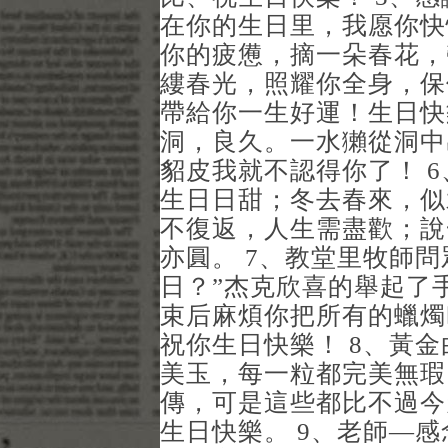
在你的生日里，我愿你快
你的疲憊，摘一朵春花，
縷春光，照耀你全身，保
帶給你一生好運！生日快
洞，良久。一水獺從洞中
貂皮我就不認得你了！ 
生日日甜；冬去春來，似
不復返，人生需盡歡；說
亦圓。 7、教堂里牧師
日？”杰克欣喜的舉起了
束后麻煩你把所有的蠟燭
祝你生日快樂！ 8、黃
美玉，每一粒都完美無瑕
傳，可是這些都比不過今
生日快樂。 9、老師—