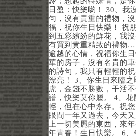
鈴；想起的特殊情，是你
日盈：快樂喲！ 30、
句，沒有貴重的禮物，沒
福，祝你生日快樂！ 祝
到五彩繽紛的鮮花，我沒
有買到貴重精致的禮物…
逾越的心情，祝福你生日
華的房子，沒有名貴的車
的詩句，我只有輕輕的祝
漂亮！ 3、你生日來臨
虎，金錢不勝數，干活不
譜，快樂莫你屬。 4、
輕，但在心中永存。祝您
眼間一年又過去，今天又
上一切美麗的東西，來年
年青春！生日快樂。 6