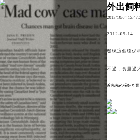
外出飼
2013
/
10
/
04
15
:
47
:
原文網址：http://blo
2012-05-14
發現這個環保
不過，食量過
首先先來張好奇寶