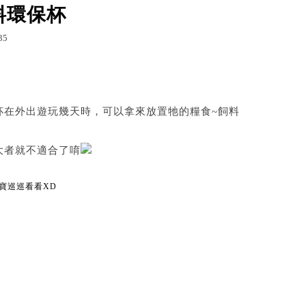
料環保杯
35
g.udn.com/a28912003/8847004
列印
★長毛吉娃娃寶寶の快樂成長小天地☆
杯在外出遊玩幾天時，可以拿來放置牠的糧食~飼料
大者就不適合了唷
寶巡巡看看
XD