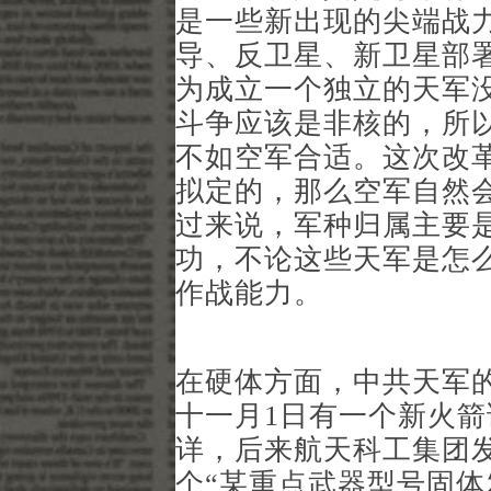
是一些新出现的尖端战
导、反卫星、新卫星部署
为成立一个独立的天军
斗争应该是非核的，所
不如空军合适。这次改
拟定的，那么空军自然
过来说，军种归属主要
功，不论这些天军是怎
作战能力。
在硬体方面，中共天军
十一月1日有一个新火
详，后来航天科工集团
个“某重点武器型号固体