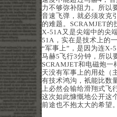
力不够弥补阻力。所以要
音速飞弹，就必须攻克
的难题。SCRAMJE
X-51A又是尖端中的尖
51A，实在是技术上的
“军事上”，是因为连X-
马赫5飞行3分钟，所以
SCRAMJET和电磁
天没有军事上的用处（
有技术鸿沟，衹能比数
上必然会输给滑翔式飞
这次如此慷慨地公开这
前途也不抱太大的希望