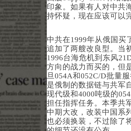
印象。如果有人对中共
持怀疑，现在应该可以
中共在1999年从俄国买
追加了两艘改良型。当
1996台海危机到东风2
方向的战力而买的，但
旦054A和052C/D
是俄制的数据链与共军自
现代级和4000吨级的0
担任指挥任务。本季共
中期大改，改装中国系列
也必须换装，不过除了将
的细节还没有公布。