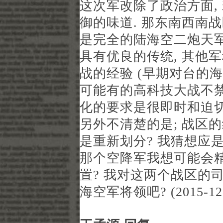
这次军改除了政治方面,
御的味道. 那东南西南
是完全的陆海空二炮天军
具有优良的传统, 其他
战的经验 (早期对台的海
可能有的高科技大战不禁
化的要求是很即时和迫切
另外不清楚的是; 战区
是重新划分? 我猜想应
那个空降军我想可能会
置? 我对这两个战区的
海空军将领吧? (2015-12-