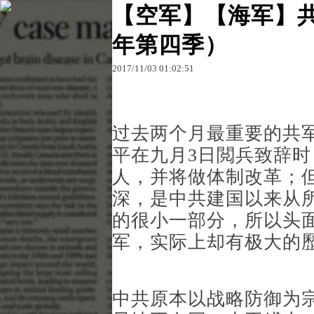
【空军】【海军】共
年第四季）
原文網址：http://blog.udn.com/MengyuanWang/10
2017
/
11
/
03
01
:
02
:
51
王孟源的部
过去两个月最重要的共
平在九月3日閲兵致辞时
人，并将做体制改革；
深，是中共建国以来从
的很小一部分，所以头
军，实际上却有极大的
中共原本以战略防御为