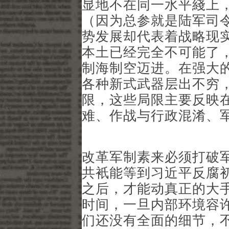
显地不在同一水平綫上
（因为总参就是陆军司令
势发展却代表着战略现
本土已经完全不可能了
制海制空迈进。在强大
各种新式武器层出不穷
限，这些局限主要反映
难、作战与行政混淆、
改革军制素来必须打破
共衹能等到习近平反腐
之后，才能动真正的大
时间，一旦内部环境容
们还没有全面的细节，