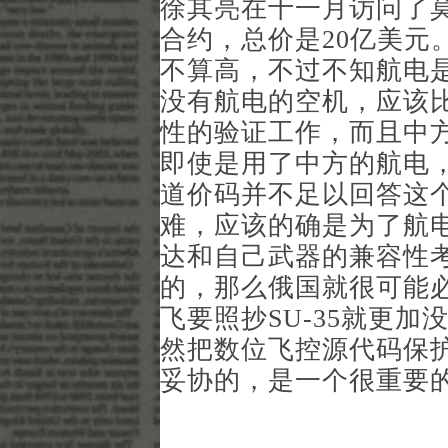
徐其亮在十一月访问了莫斯
合约，总价是20亿美元
不算高，不过不知航电
没有航电的空机，应该
性的验证工作，而且中
即使是用了中方的航电
道价码并不足以回答这
难，应该的确是为了航
达和自己武器的兼容性
的，那么俄国就很可能
飞要照抄SU-35就更
然把数位飞控源代码保
妥协的，是一个很重要