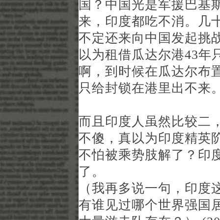
国？中国光是军援巴基
来，印度都吃不消。几
不定还来向中国发起挑
以为租借瓜达尔港43年
啊，到时候在瓜达尔布
只给封锁在港里出不来
而且印度人虽然比较二
不傻，真以为印度精英
不怕被乘势肢解了？印
了。
（我再多说一句，印度
有谁见过哪个世界强国