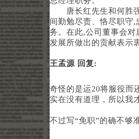
总经理职务。
唐长红先生和何胜强
间勤勉尽责、恪尽职守
务。在此,公司董事会
发展所做出的贡献表示衷心感谢
王孟源 回复:
奇怪的是运20将服役而
实在没有道理，所以我
不过写“免职”的确不够