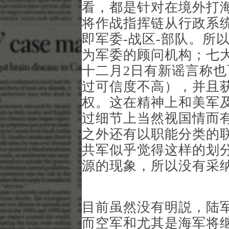
看，都是针对在境外打
将作战指挥链从行政系
即军委-战区-部队。所
为军委的顾问机构；七大
十二月2日有新谣言称
过可信度不高），并且
权。这在精神上和美军
过细节上当然视国情而
之外还有以职能分类的
共军似乎觉得这样的划
源的现象，所以没有采
目前虽然没有明説，陆军
而空军和尤其是海军将