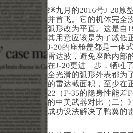
继九月的2016号J-20
并首飞。它的机体完全
弧形改为平直。这是自1
其用意应该是为了减低正面
J-20的座舱盖都是一
雷达波，避免座舱内部
在J-20更进一步，牺
全光滑的弧形外表都为
的雷达截面积，至少在正
22（F-35的隐身性能
的中美武器对比（二）
成功设法解决了鸭翼的