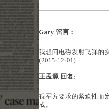
Gary 留言 :
我想问电磁发射飞弹的
(2015-12-01)
王孟源 回复:
视军方要求的紧迫性而
成。