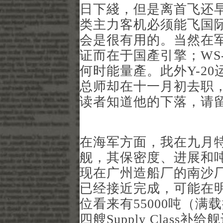
日下綫，但是离首飞还
类主力客机必须能飞国际
会是很有用的。当然在
证而在于国產引擎；WS
何时能量產。此外Y-2
总师却在十一月初去职
读者知道他的下落，请
在海军方面，我在九月特
舰，其保密度、进展和
现在广州造船厂的南沙
已经接近完成，可能在
位看来有55000吨（
四艘Supply Clas