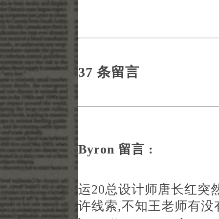
37 条留言
Byron 留言 :
运20总设计师唐长红突
许线索,不知王老师有没