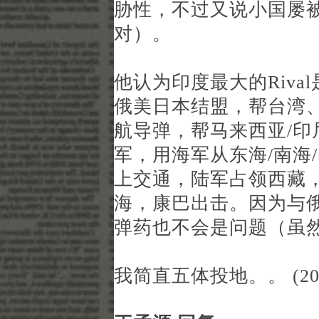
胁性，不过又说小国屡
对）。
他认为印度最大的Riv
俄美日本结盟，帮台湾
航导弹，帮马来西亚/
军，用海军从东海/南海
上交通，陆军占领西藏
海，康巴出击。因为与
弹药也不会是问题（虽
我简直五体投地。。 (2015