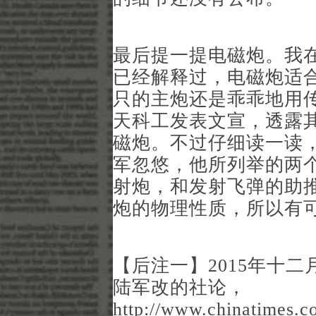
最后提一提电磁炮。我
已经解释过，电磁炮适
只的主炮还是乖乖地用传
天科工发表文宣，透露其
磁炮。不过仔细读一读
军忽悠，他所列举的两个
射炮，和发射飞弹的助
炮的物理性质，所以有
【后注一】2015年十
陆军改的社论，
http://www.chinatimes.