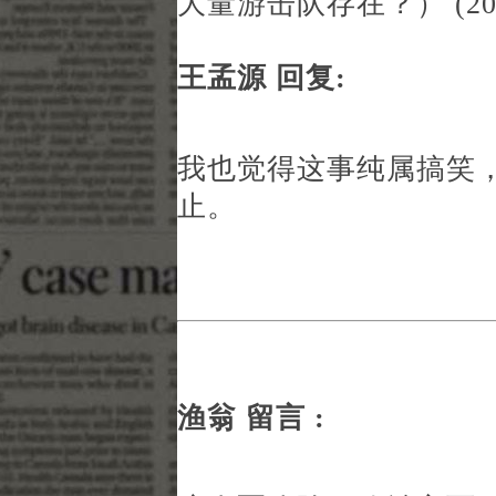
大量游击队存在？） (2015
王孟源 回复:
我也觉得这事纯属搞笑
止。
渔翁 留言 :