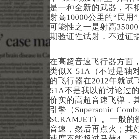
是一种全新的武器，不衹
射高10000公里的“民
可能性之一是射高350
期验证性试射，不过证
在高超音速飞行器方面
类似X-51A（不过是轴
的飞行器在2012年就
51A不是我以前讨论过
价实的高超音速飞弹，
引擎（Supersonic Com
SCRAMJET）。一
音速，然后再点火；其
速度不能超过马赫4，