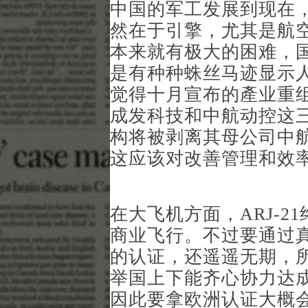
中国的军工发展到现在
然在于引擎，尤其是航
本来就有极大的困难，
是有种种蛛丝马迹显示
觉得十月宣布的產业重
成发科技和中航动控这
构将被剥离其母公司中
这应该对改善管理和效
在大飞机方面，ARJ-
商业飞行。不过要通过
的认证，还遥遥无期，
举国上下能齐心协力达
因此要拿欧洲认证大概会