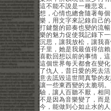
這不能不說是一種悲哀。
想，心情也總會隨著每個
樂，用文字來記錄自己的
打鍵盤的節奏也變的流暢
樂的魅力促使我記錄下一
沉思，讓我放松，讓我喜
子里，她是我最值得信賴
喜歡回想以前的事情，這
這個世界每天都會在變化
了仇人，昔日愛的死去活
意去詆毀這世間真摯的友
讓一些東西變的太脆弱。
驗，讓人百聽不厭，相同
不是因為音樂變了，而是
今，能做到心如止水的人