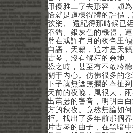
用優雅二字去形容，頗為
恰就是這樣得體的評價，
弦樂。 還記得那時候已
不錯。銀灰色的機體，連
常在或許有月的夜色里傾
自語，天籟，這才是天籟
古琴，沒有解釋的余地。
恐之時，甚至有不敢聆聽
關于內心。仿佛很多的念
下子就無遮無攔的牽扯到
天前的夜晚，風很大，雨
出蕭瑟的響音，明明白白
方的秋夜。竟然無論如何
柜。找出了多年前那個春
片古琴的曲子，在黑暗中