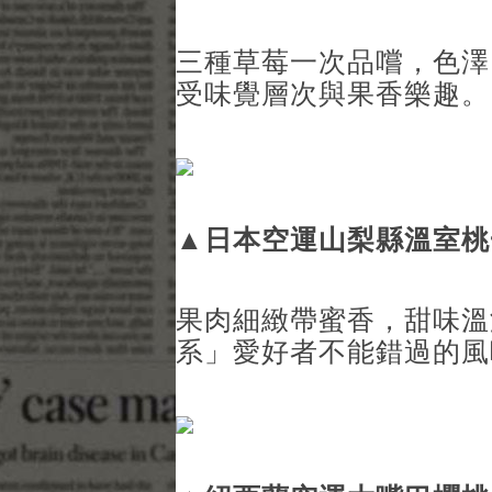
三種草莓一次品嚐，色澤
受味覺層次與果香樂趣。
▲
日本空運山梨縣溫室桃
果肉細緻帶蜜香，甜味溫
系」愛好者不能錯過的風