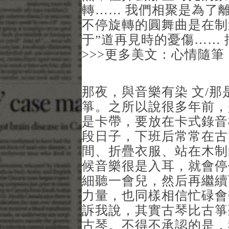
轉…… 我們相聚是為了
不停旋轉的圓舞曲是在制
于”道再見時的憂傷…… 
>>>更多美文：心情隨筆
那夜，與音樂有染 文/那
箏。之所以說很多年前，
是卡帶，要放在卡式錄音
段日子，下班后常常在古
間、折疊衣服、站在木制
候音樂很是入耳，就會停
細聽一會兒，然后再繼續
力量，也同樣相信忙碌會
訴我說，其實古琴比古箏
古琴。不得不承認的是，