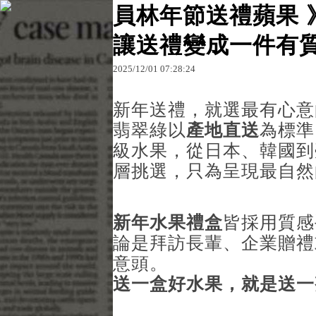
員林年節送禮蘋果 
讓送禮變成一件有
原文網址：http://blog.udn.com/7rt7zzfzh17222/18
2025
/
12
/
01
07
:
28
:
24
7rt7zzfz
新年送禮，就選最有心意
翡翠綠以
產地直送
為標準
級水果，從日本、韓國到
層挑選，只為呈現最自然
新年水果禮盒
皆採用質感
論是拜訪長輩、企業贈禮
意頭。
送一盒好水果，就是送一