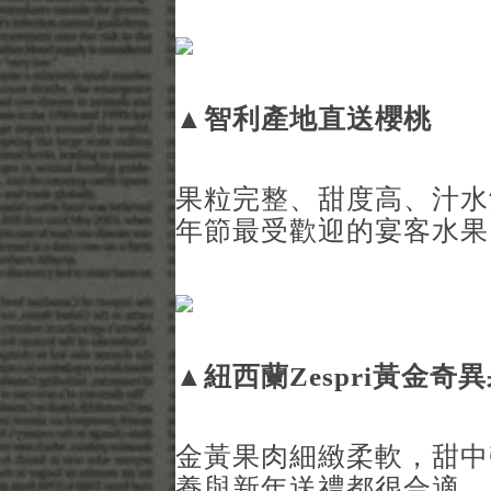
▲
智利產地直送櫻桃
果粒完整、甜度高、汁水
年節最受歡迎的宴客水果
▲
紐西蘭Zespri
黃金奇異
金黃果肉細緻柔軟，甜中
養與新年送禮都很合適。