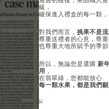
通過初檢後，果品職人會
級，
確保進入禮盒的每一顆，
對我們而言，
挑果不是流
尊重送禮者的心意，尊重
也尊重大地所賦予的季節
所以，無論您是選購
新
用
，
在翡翠綠，您都能放心
每一顆水果，都是我們願