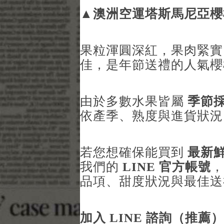
▲
澳洲空運塔斯馬尼亞櫻
果粒渾圓深紅，果肉緊實
佳，是年節送禮的人氣櫻
由於多數水果皆屬
季節
依產季、熟度與進貨狀
若您想確保能買到
最新
我們的
LINE 官方帳號
，
品項、甜度狀況與最佳送
加入 LINE 諮詢（推薦）