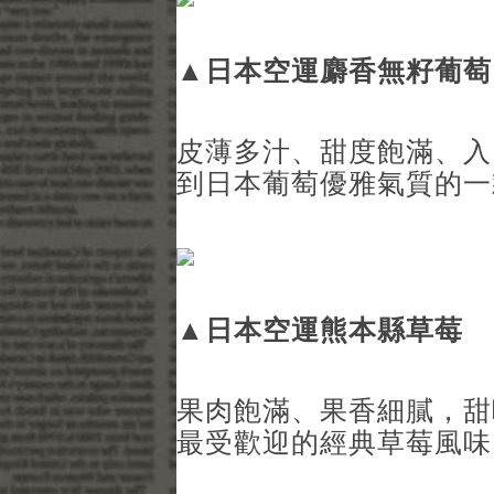
▲
日本空運麝香無籽葡萄
皮薄多汁、甜度飽滿、入
到日本葡萄優雅氣質的一
▲
日本空運熊本縣草莓
果肉飽滿、果香細膩，甜
最受歡迎的經典草莓風味