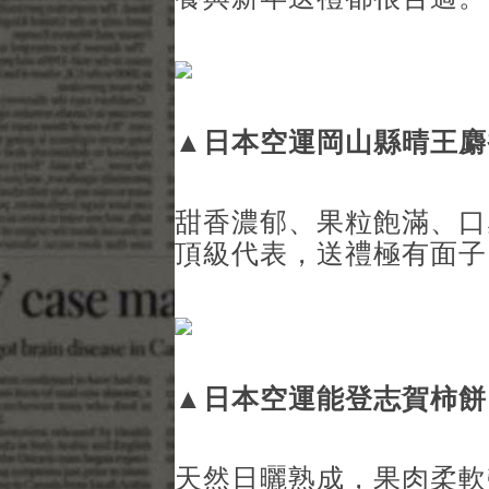
▲
日本空運岡山縣晴王麝
甜香濃郁、果粒飽滿、口
頂級代表，送禮極有面子
▲
日本空運能登志賀柿餅
天然日曬熟成，果肉柔軟