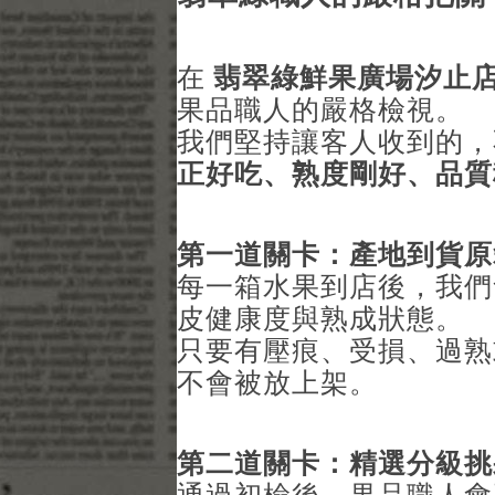
在
翡翠綠鮮果廣場汐止
果品職人的嚴格檢視。
我們堅持讓客人收到的
正好吃、熟度剛好、品質
第一道關卡：產地到貨原
每一箱水果到店後，我們
皮健康度與熟成狀態。
只要有壓痕、受損、過熟
不會被放上架。
第二道關卡：精選分級挑