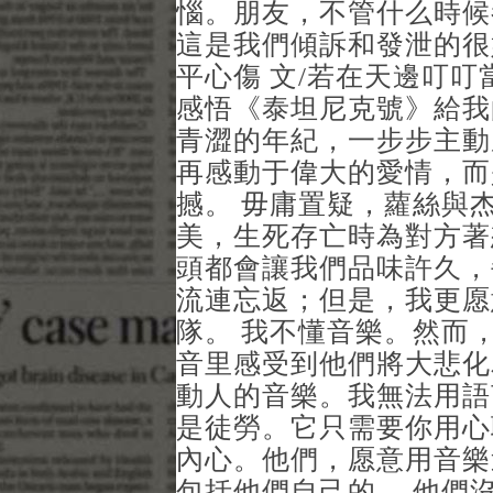
惱。朋友，不管什么時候
這是我們傾訴和發泄的很
平心傷 文/若在天邊叮叮
感悟《泰坦尼克號》給我
青澀的年紀，一步步主動
再感動于偉大的愛情，而
撼。 毋庸置疑，蘿絲與
美，生死存亡時為對方著
頭都會讓我們品味許久，
流連忘返；但是，我更愿
隊。 我不懂音樂。然而
音里感受到他們將大悲化
動人的音樂。我無法用語
是徒勞。它只需要你用心
內心。他們，愿意用音樂
包括他們自己的。 他們