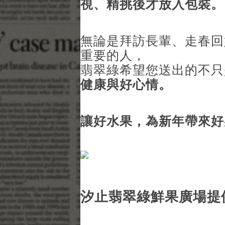
視、精挑後才放入包裝。
無論是拜訪長輩、走春回
重要的人，
翡翠綠希望您送出的不
健康與好心情。
讓好水果，為新年帶來好
汐止翡翠綠鮮果廣場提