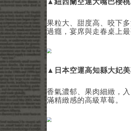
▲
紐西蘭空運大嘴巴櫻桃
果粒大、甜度高、咬下多
過癮，宴席與走春桌上最
▲
日本空運高知縣大妃美
香氣濃郁、果肉細緻，入
滿精緻感的高級草莓。