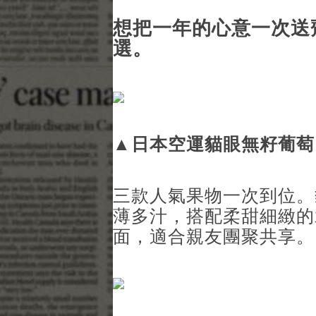
想把一年的心意一次送
選。
▲
日本空運貓眼無籽葡萄
三款人氣果物一次到位。
薄多汁，搭配柔甜細緻的
面，適合親友團聚共享。