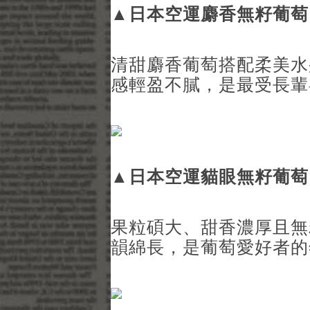
▲
日本空運麝香無籽葡萄
清甜麝香葡萄搭配柔美水
感輕盈不膩，是最受長輩
▲
日本空運貓眼無籽葡萄
果粒碩大、甜香濃厚且無
韻綿長，是葡萄愛好者的