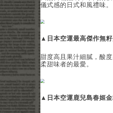
儀式感的日式和風禮味。
▲
日本空運最高傑作無籽
甜度高且果汁細膩，酸度
柔甜味者的最愛。
▲
日本空運鹿兒島春姬金