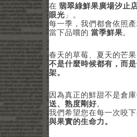
在
翡翠綠鮮果廣場汐止
眼光
」。
每一季，我們都會依照產
當下品嚐的
當季鮮果
。
春天的草莓、夏天的芒果
不是什麼時候都有，而是
架。
因為真正的鮮甜不是倉
送、熟度剛好
。
我們希望您在每一次咬
與果實的生命力。