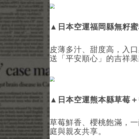
▲
日本空運福岡縣無籽蜜
皮薄多汁、甜度高，入口
送「平安順心」的吉祥果
▲
日本空運熊本縣草莓＋
草莓鮮香、櫻桃飽滿，一
庭與親友共享。