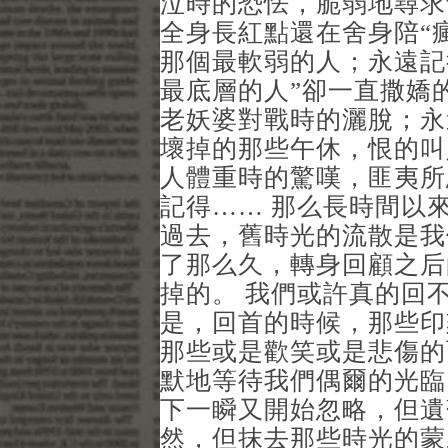
泣時的恐怯，脆弱地尋求
全身長紅點還在舍身陪“
那個最軟弱的人；永遠記
最底層的人”卻一直撒嬌
老妖婆對戰時的灑脫；永
壞掉的那些午休，恨的叫
人體重時的驚嘆，匪夷所
記得…… 那么長時間以
過去，舊時光的流散是我
了那么久，轉身回顧之后
掉的。 我們或許真的回
是，回首的時候，那些印
那些或是歡笑或是悲傷的
默地等待我們偶爾的光臨
下一瞬又開始忽略，但遺
然，但抹去那些時光的蒙