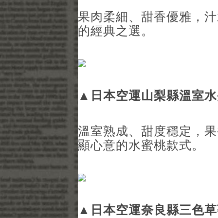
果肉柔細、甜香優雅，汁
的經典之選。
▲
日本空運山梨縣溫室水
溫室熟成、甜度穩定，果
顯心意的水蜜桃款式。
▲
日本空運奈良縣三色草