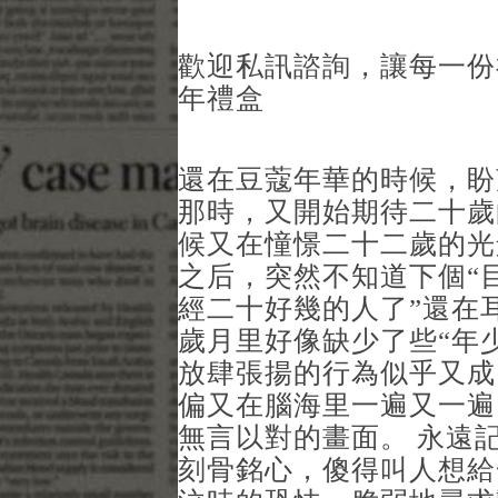
歡迎私訊諮詢，讓每一份
年禮盒
還在豆蔻年華的時候，盼
那時，又開始期待二十歲
候又在憧憬二十二歲的光
之后，突然不知道下個“目
經二十好幾的人了”還在
歲月里好像缺少了些“年
放肆張揚的行為似乎又成
偏又在腦海里一遍又一遍
無言以對的畫面。 永遠
刻骨銘心，傻得叫人想給