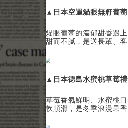
▲
日本空運貓眼無籽葡萄
貓眼葡萄的濃郁甜香遇上
甜而不膩，是送長輩、客
▲
日本德島水蜜桃草莓禮
草莓香氣鮮明、水蜜桃口
軟順滑，是冬季浪漫果香