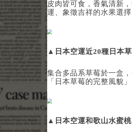
皮肉皆可食，香氣清新，
運、象徵吉祥的水果選擇
▲
日本空運近20種日本
集合多品系草莓於一盒，
「日本草莓的完整風貌」
▲
日本空運和歌山水蜜桃