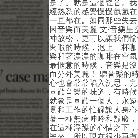
是了。就是這個聲音。我
經熟悉的感覺慢慢氤氳在
一直都在。如同那些失去
因音樂而美麗 文/音樂星
神放松，更可以讓我們愉
閑暇的時候，泡上一杯咖
樂和著濃濃的咖啡在空氣
最愜意的時候，音樂是沒
而分外美麗！ 聽音樂的
心也會常常陷入沉思，完
喜歡音樂的味道，有時候
就象是喜歡一個人，永遠
囂和工作的忙碌讓人身心
著一種無病呻吟和頹廢，
在這種浮躁的心情之下，
樂來，所以現在很少再有