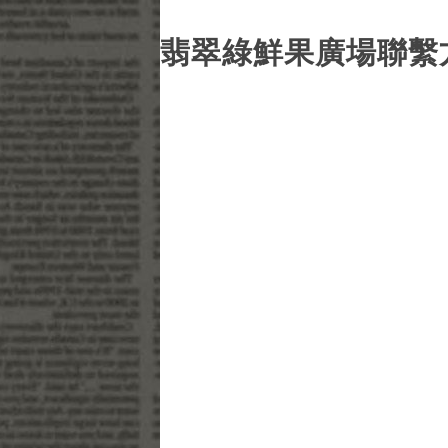
翡翠綠鮮果廣場聯繫