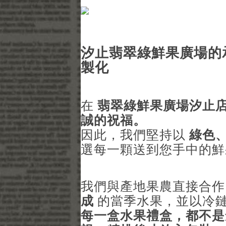
汐止翡翠綠鮮果廣場的承
製化
在
翡翠綠鮮果廣場汐止
誠的祝福。
因此，我們堅持以
綠色
選每一顆送到您手中的鮮
我們與產地果農直接合
成
的當季水果，並以冷
每一盒水果禮盒，都不是