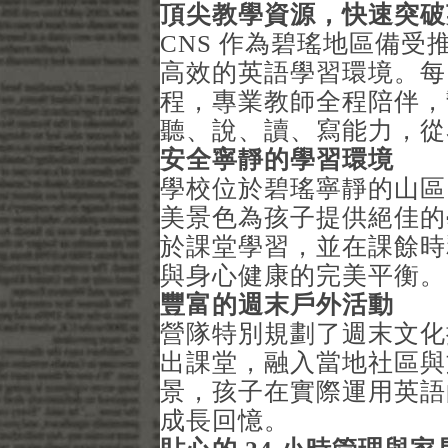
頂尖教學資源，快速突破
CNS 作為碧瑤地區備
高效的英語學習環境。每
程，專業教師全程陪伴，
聽、說、讀、寫能力，從
安全寧靜的學習環境
學校位於碧瑤寧靜的山區
美景色為孩子提供絕佳的
於課堂學習，並在課餘時
與身心健康的完美平衡。
豐富的週末戶外活動
營隊特別規劃了週末文化
出課堂，融入當地社區與
景，孩子在實際運用英語
成長回憶。