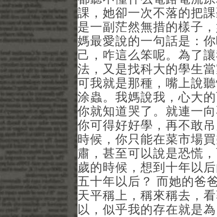
課，她卻一次不落的把課
是一副茫然無措的樣子，
媽最愛說的一句話是：你
己，咋這么笨呢。為了讓
法，又是找科大的學生當
可我就是那種，嘴上說聽
涂蟲。我媽說我，心大的
你就知道哭了。就連一向
你可得好好學，再不敢吊
時候，你只能在菜市場買
肅，甚至可以說是恐慌，
歲的時候，想到十年以后
五十年以后？ 而她的爸
天平稱上，稱來稱去，看
以，似乎我的存在就是為