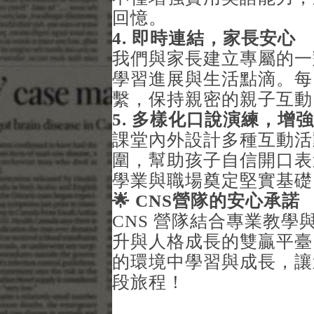
回憶。
4.
即時連結，家長安心
我們與家長建立專屬的一
學習進展與生活點滴。每
繫，保持親密的親子互動
5.
多樣化口說演練，增強
課堂內外設計多種互動活
圍，幫助孩子自信開口表
學業與職場奠定堅實基礎
🌟 CNS
營隊的安心承諾
CNS 營隊結合專業教
升與人格成長的雙贏平臺
的環境中學習與成長，讓
段旅程！