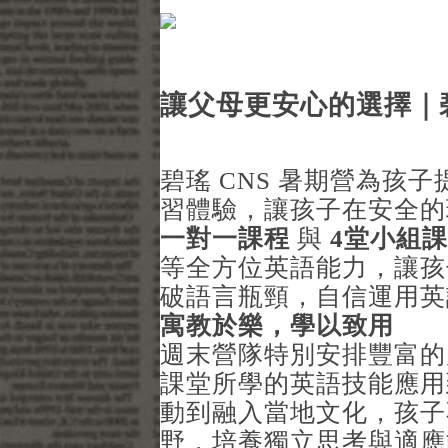
讓父母更安心的選擇｜碧
碧瑤 CNS 暑期營為孩
習體驗，讓孩子在安全
一對一課程
與
4
堂小組課
等全方位英語能力，讓孩
破語言瓶頸，自信運用英
寓教於樂，學以致用
週末營隊特別安排豐富的
課堂所學的英語技能應用
動到融入當地文化，孩子
野，培養獨立思考與適應