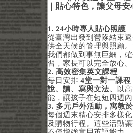
｜貼心特色，讓父母安
1. 24
小時專人貼心照護
從臺灣出發到營隊結束返
供全天候的管理與照顧。
我們都做到事無巨細，確
習，家長可以完全放心。
2.
高效密集英文課程
每日安排
4
堂一對一課程
說、讀、寫與文法
。以高
能，讓孩子在短短四週內
3.
多元戶外活動，寓教於
每個週末精心安排多樣化
及購物行程。這些活動讓
不僅增強實用英語能力，