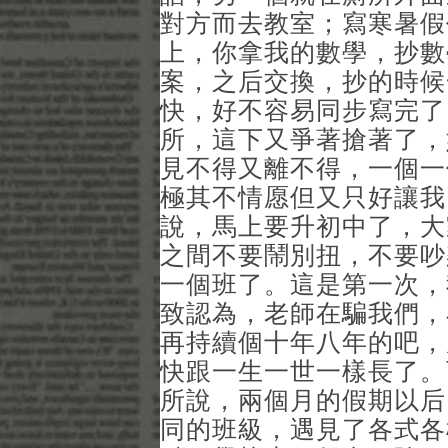
對方而去教室；寫寒暑假
上，你拿我的數學，抄數
案，之后交換，抄的時候
快，好不容易同步寫完了
所，這下又爭著搶著了，
見不得又離不得，一個一
極其不情愿但又只好讓我
說，馬上要升初中了，大
之間不要鬧別扭，不要吵
一個班了。這是第一次，
致認為，老師在騙我們，
再持續個十年八年的吧，
快跟一生一世一樣長了。
所說，兩個月的假期以后
同的班級，遇見了各式各