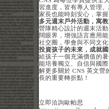
CNS 為每位學員提供
習進度，皆有專人管理。
家長也能時刻安心，掌握
多元週末戶外活動，寓教
營隊精心設計的週末活動
闊眼界，增強語言應用能
社交圈，學會與不同文化
投資孩子的未來，成就國
給孩子一個充滿價值的暑
能培養獨立、自信與國際
解更多關於 CNS 英文
長的重要轉折點！
立即洽詢歐帕思