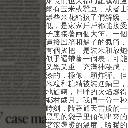
家長們也大都用籮或葫蘆
爾有玉米或蠶豆，或者山
爆些米花給孩子們解饞。
低，是家家戶戶都能接受
子連接著兩個大筐。一個
連接風箱和爐子的氣筒，
有個搖把，是裝米和放炮
似乎還帶著一個表，可能
又黑又重，充滿神秘感，
漆的，極像一顆炸彈。但
米粒和糖精被裝進鍋里，
地旋轉，呼呼的火焰燃得
鄉村歲月。我們一分一秒
時刻，隨著通天雷般的一
黑黑的袋子里傾倒出來的
著滾燙燙的溫度，暖暖的