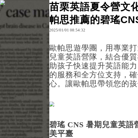
苗栗英語夏令營文化
帕思推薦的碧瑤CN
原文網址：http://blog.udn.com/4jwu8ffg84636/181
2025
/
01
/
01
08
:
54
:
32
4jwu8ffg
歐帕思遊學團，用專業打造
兒童英語營隊，結合優質
助孩子快速提升英語能力
的服務和全方位支持，確
心。讓歐帕思帶領您的孩
碧瑤 CNS 暑期兒童英
美平臺