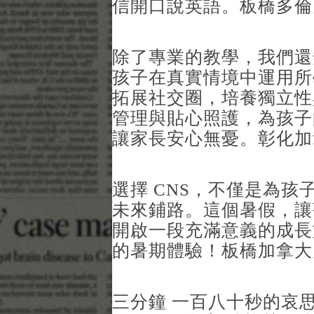
信開口說英語。板橋多倫
除了專業的教學，我們還
孩子在真實情境中運用所
拓展社交圈，培養獨立性與
管理與貼心照護，為孩子
讓家長安心無憂。彰化加
選擇 CNS，不僅是為
未來鋪路。這個暑假，讓
開啟一段充滿意義的成長
的暑期體驗！板橋加拿大
三分鐘 一百八十秒的哀思