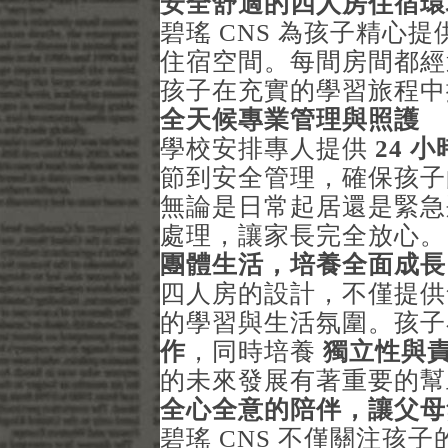
安全舒適的四人房住宿環
碧瑤 CNS 為孩子精心
住宿空間。每間房間都經
孩子在充實的學習旅程中
全天候專業管理與照護
學校安排專人提供
24
小
節到安全管理，確保孩子
無論是日常起居還是緊急
處理，讓家長完全放心。
團體生活，培養全面成長
四人房的設計，不僅提供
的學習與生活氛圍。孩
作
，同時培養
獨立性與
的未來發展有著重要的幫
全心全意的陪伴，讓父母
碧瑤 CNS 不僅關注孩