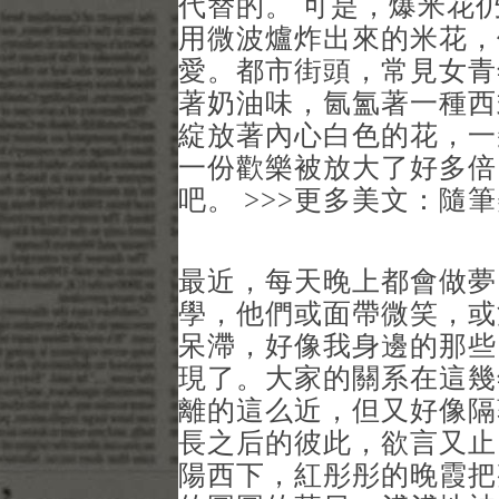
代替的。 可是，爆米花
用微波爐炸出來的米花，
愛。都市街頭，常見女青
著奶油味，氤氳著一種西
綻放著內心白色的花，一
一份歡樂被放大了好多倍
吧。 >>>更多美文：隨
最近，每天晚上都會做夢
學，他們或面帶微笑，或
呆滯，好像我身邊的那些
現了。大家的關系在這幾
離的這么近，但又好像隔
長之后的彼此，欲言又止
陽西下，紅彤彤的晚霞把