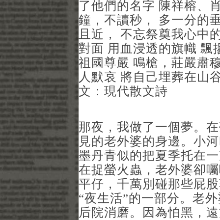
了他們的名字 陳祥榕、
鐘，不讀秒， 多一分的垂
且近， 不忘祭奠我心中的
對面 用血浸透的旗幟 飄
祖國尊嚴 鳴槍，莊嚴肅穆
人默哀 將自己埋葬在山谷
文：現代散文詩
那夜，我做了一個夢。在
見的老外婆的身邊。小河
墨丹青似的把夏季托在一
在捉螢火蟲，老外婆卻囑
平仔，千萬別碰那些屁股
“夜生活”的一部分。老
后院消磨。因為怕黑，遠