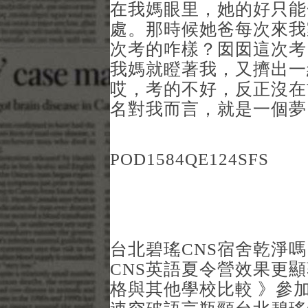
在我媽眼里，她的好只能
處。那時候她爸每次來我
次考的咋樣？囡囡這次考
我媽就瞪著我，又擠出一
哎，考的不好，反正沒在
名對我而言，就是一個夢
POD1584QE124SFS
台北碧瑤CNS宿舍乾淨
CNS英語夏令營效果更顯
格與其他學校比較 》參