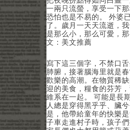
把夜晚扮點得如同白晝一
一兩只流螢，享受一下那
恐怕也是不易的。 外婆
了。歲月一天天流逝，我
是那么小，那么可愛，那么
文：美文推薦
寫下這三個字，不禁口舌
肺腑，接著腦海里就是春
歡樂的高潮。在物質稀缺
迎的美食，糧食的芬芳，
維系在一起。 可能是長
人總是穿得黑乎乎、臟兮
是，他帶給童年的快樂是
子車走進村子時，孩子們