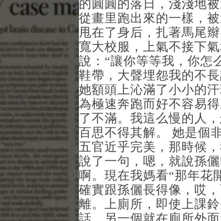
的圓圓的落日，淺淺地被
從畫里跑出來的一樣，被
甩在了身后，扎著馬尾辮
寬大校服，上氣不接下氣
說：“讓你等等我，你怎
鞋帶，大聲埋怨我的不長
她額頭上沁滿了小小的汗
為極速奔跑而好不容易得
了不滿。我這么慢的人，
百思不得其解。 她是個
五官近乎完美，那時候，
說了一句，嗯，就說孫儷
啊。現在我媽看“那年花
確實跟孫儷長得像，哎，
離。上廁所，即使上課鈴
話，另一個就在廁所外面