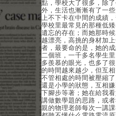
點，學校大了很多，除了
外，生活也漸漸有了一些
上不下卡在中間的成績，
學校里最常見的那種低矮
遺忘的存在；而她那時候
越漂亮，高挑的身材加上
者，最要命的是，她的成
二個班，一千多名學生里
多羨慕的眼光，也多了很
的時間越來越少，但互相
不管相處的時間被壓縮了
還是小學的狀態，互相嫌
下腳步等著；她在給我看
講做數學題的思路，或者
親的物理老師每次一講課
都聽不懂什么電路電流原