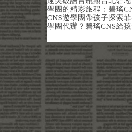
速突破語言瓶頸
台北碧瑤
學團的精彩旅程：碧瑤C
CNS遊學團帶孩子探索
學團代辦？碧瑤CNS給