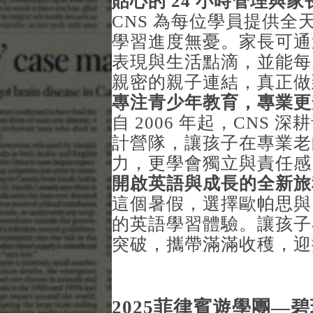
貼心的 24 小時管理與家
CNS 為每位學員提供
學習進度無憂。家長可通
表現與生活點滴，並能每
親密的親子連結，真正做
專注青少年教育，專業更
自 2006 年起，CNS
計營隊，讓孩子在專業老
力，更學會獨立與責任感
開啟英語與成長的全新旅
這個暑假，選擇歐帕思與
的英語學習體驗。讓孩子
突破，攜帶滿滿收穫，迎
2025菲律賓遊學團—