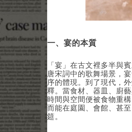
一、宴的本質
「宴」在古文裡多半與賓
唐宋詞中的歌舞場景，宴
序的體現。到了現代，外
釋。當食材、器皿、廚藝
時間與空間便被食物重構
而能在庭園、會館、甚至
筵。