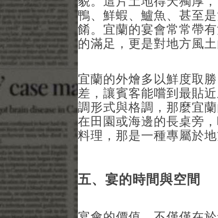
貌。這片土地得天獨厚，
鴨、鮮蝦、鱸魚、甚至是
餚。宜蘭的宴會常常帶有
的滿足，更是對地方風土
宜蘭的外燴多以鮮度取勝
差，讓賓客能嚐到最貼近
調形式與格調，那麼宜蘭
在田園或海邊的長桌旁，
料理，那是一種專屬於地
五、宴的時間與空間
宴會的價值，不僅僅在於