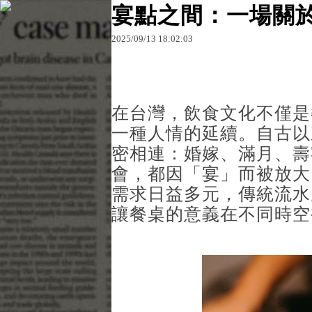
宴點之間：一場關
2025
/
09
/
13
18
:
02
:
03
原文網址：http://blog.udn.com/27b669df/1835004
27b669df
在台灣，飲食文化不僅是
一種人情的延續。自古以
密相連：婚嫁、滿月、壽
會，都因「宴」而被放大
需求日益多元，傳統流水
讓餐桌的意義在不同時空