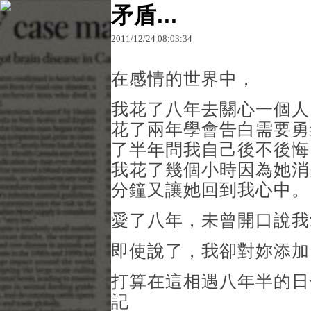
矛盾...
2011
/
12
/
24
08
:
03
:
34
原文網址：http://blog.udn.com/19920513/5961241
被寂寞入侵
在感情的世界中，
我花了八年去關心一個人
花了兩年學會告白需要勇
了半年問我自己後不後悔
我花了幾個小時因為她消
分鐘又讓她回到我心中。
愛了八年，未曾開口說我
即使說了，我卻對妳添加
打算在這相遇八年半的日
記