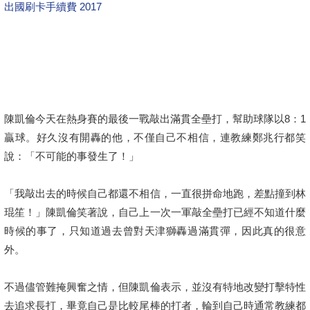
出國刷卡手續費 2017
陳凱倫今天在熱身賽的最後一戰敲出滿貫全壘打，幫助球隊以8：1
贏球。好久沒有開轟的他，不僅自己不相信，連教練鄭兆行都笑
說：「不可能的事發生了！」
「我敲出去的時候自己都還不相信，一直很拼命地跑，差點撞到林
琨笙！」陳凱倫笑著說，自己上一次一軍敲全壘打已經不知道什麼
時候的事了，只知道過去曾對天津獅轟過滿貫彈，因此真的很意
外。
不過儘管難掩興奮之情，但陳凱倫表示，並沒有特地改變打擊特性
去追求長打，畢竟自己是比較尾棒的打者，輪到自己時通常教練都