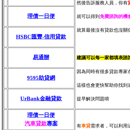
然後告訴服務人員，你有
理債一日便
就可以得到
免費諮詢的機
就算最後沒有貸款也沒關
HSBC匯豐-信用貸款
易通辦
建議可以每一家都填表諮
因為同時有很多貸款專家
9595助貸網
這樣也會更快幫助你找到
UrBank金融貸款
提早解決問題唷
理債一日便
汽車貸款
專案
有
車貸
需求者，可以利用