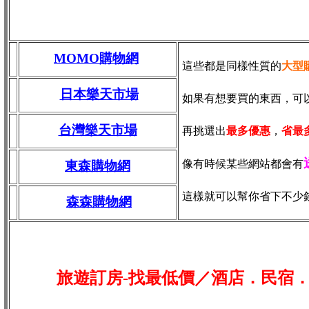
MOMO購物網
這些都是同樣性質的
大型
日本樂天市場
如果有想要買的東西，可
台灣樂天市場
再挑選出
最多優惠
，
省最
像有時候某些網站都會有
東森購物網
這樣就可以幫你省下不少
森森購物網
旅遊訂房-找最低價／酒店．民宿