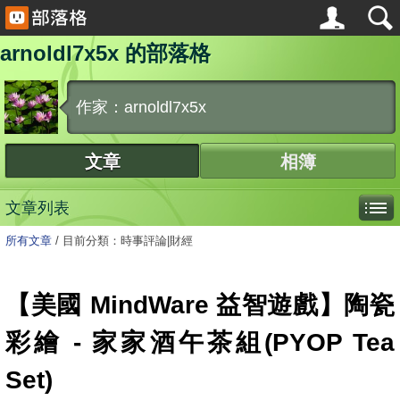
arnoldl7x5x 的部落格
作家：arnoldl7x5x
文章
相簿
文章列表
所有文章
/
目前分類：時事評論|財經
【美國 MindWare 益智遊戲】陶瓷
彩繪 - 家家酒午茶組(PYOP Tea
Set)