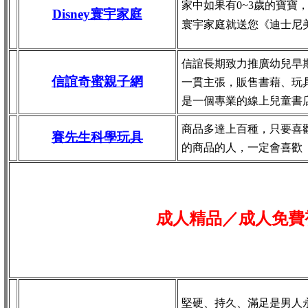
家中如果有0~3歲的寶寶
Disney寰宇家庭
寰宇家庭就送您《迪士尼
信誼長期致力推廣幼兒早
信誼奇蜜親子網
一貫主張，販售書藉、玩
是一個專業的線上兒童書
商品多達上百種，只要喜
賽先生科學玩具
的商品的人，一定會喜歡
成人精品／成人免費
堅硬、持久、滿足是男人