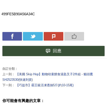
499FE5B90A56A34C
回應
自訂分類：
上一則：
【美國 Skip Hop】動物幼童餵食湯匙叉子2件組 - 貓頭鷹
SH2523530(快速到貨)
下一則：
【巧益市】霸王級活凍透抽5斤(約10-15尾)
你可能會有興趣的文章：