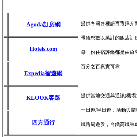
提供各國各種語言選擇介
Agoda訂房網
帶給您數以萬計的飯店訂
Hotels.com
每一份住宿評鑑都是由旅
百分之百真實可靠
Expedia智遊網
提供當地交通與通訊(機場接送
KLOOK客路
一日遊/半日遊，活動與體
四方通行
鐵路周遊券，台鐵高鐵乘