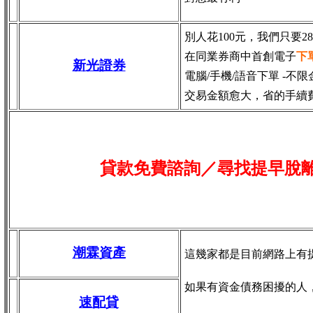
別人花100元，我們只要2
在同業券商中首創電子
下
新光證券
電腦/手機/語音下單 -不限
交易金額愈大，省的手續
貸款免費諮詢／尋找
提早脫
潮霖資產
這幾家都是目前網路上有
如果有資金債務困擾的人
速配貸