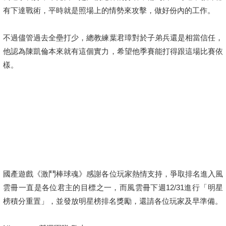
有下達戰術，平時就是照場上的情勢來攻擊，做好份內的工作。
不過儘管過去全壘打少，總教練葉君璋對於子弟兵還是相當信任，
他認為陳凱倫本來就有這個實力，希望他季賽能打得跟這場比賽依
樣。
國產遊戲《激鬥棒球魂》感謝各位玩家熱情支持，爭取排名進入風
雲冊一直是各位君主的目標之一，而風雲冊下週12/31進行「明星
榜積分重置」，並發放明星榜排名獎勵，還請各位玩家及早準備。