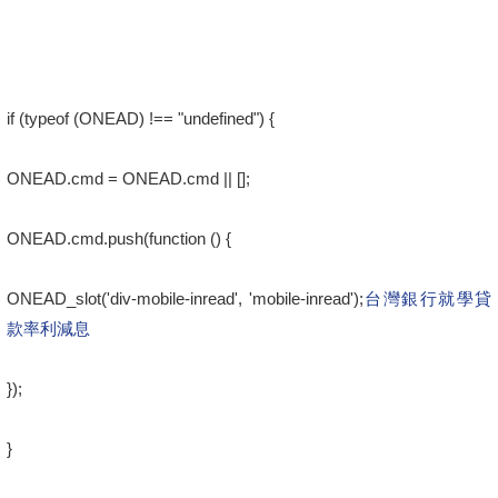
if (typeof (ONEAD) !== "undefined") {
ONEAD.cmd = ONEAD.cmd || [];
ONEAD.cmd.push(function () {
ONEAD_slot('div-mobile-inread', 'mobile-inread');
台灣銀行就學貸
款率利減息
});
}