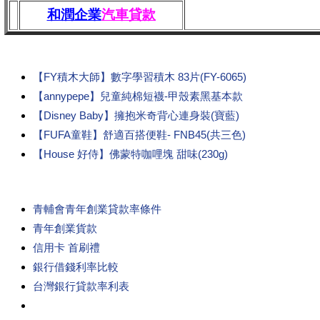
和潤企業
汽車貸款
【FY積木大師】數字學習積木 83片(FY-6065)
【annypepe】兒童純棉短襪-甲殼素黑基本款
【Disney Baby】擁抱米奇背心連身裝(寶藍)
【FUFA童鞋】舒適百搭便鞋- FNB45(共三色)
【House 好侍】佛蒙特咖哩塊 甜味(230g)
青輔會青年創業貸款率條件
青年創業貨款
信用卡 首刷禮
銀行借錢利率比較
台灣銀行貸款率利表