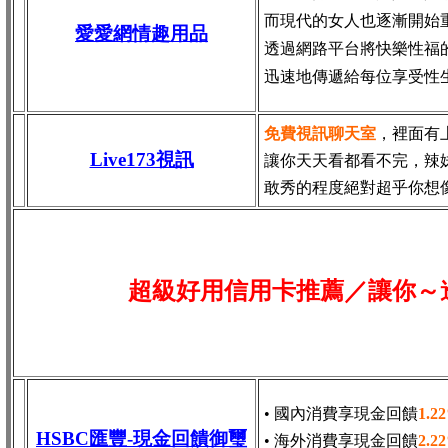
而現代的女人也逐漸開始
愛愛網情趣用品
透過網路平台將快樂性福
迅速地傳遞給每位享受性
免費視訊聊天室
，裡面有
Live173視訊
讓你天天看都看不完，辣
敢秀的程度絕對超乎你想
超級好用信用卡推薦／讓你～
• 國內消費享現金回饋
1.2
HSBC匯豐-現金回饋御璽
• 海外消費享現金回饋
2.2