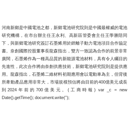
河南新鄉是中國電池之都，新鄉電池研究院則是中國最權威的電池
研究機構，在市台辦主任王永利、高新區管委會主任王學勝陪同
下，與新鄉電池研究簽訂石墨烯用於鋰離子動力電池項目合作協定
書。奈創國際控股董事長龍森指出，雙方一致認為合作的前景非常
廣闊，石墨烯作為一種高品質的新能源電池材料，具有令人矚目的
先進性，此次合作將由奈創供應技術，新鄉電池研究院則是提供應
用。龍森指出，石墨烯二維材料初期應用會以電動車為主，但背後
所牽動產品應用非常大，市場規模預估將由目前的400億美元成長
到2024年前的700億美元。(工商時報) var _c = new
Date().getTime(); document.write('');