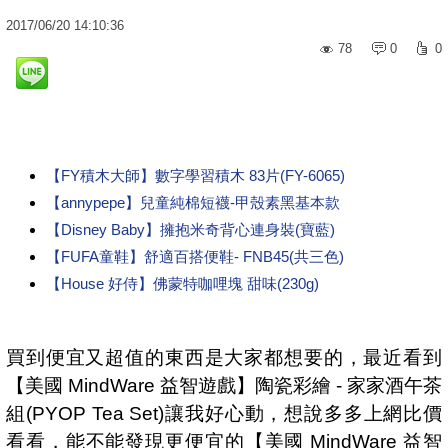
2017
/
06
/
20
14:10:36
78
0
0
【FY積木大師】數字學習積木 83片(FY-6065)
【annypepe】兒童純棉短襪-甲殼素黑基本款
【Disney Baby】擁抱米奇背心連身裝(寶藍)
【FUFA童鞋】舒適百搭便鞋- FNB45(共三色)
【House 好侍】佛蒙特咖哩塊 甜味(230g)
買到便宜又超值的東西是大家都想要的，最近看到
【美國 MindWare 益智遊戲】陶瓷彩繪 - 家家酒午茶
組(PYOP Tea Set)讓我好心動，想說多多上網比價
看看，能不能發現更便宜的【美國 MindWare 益智