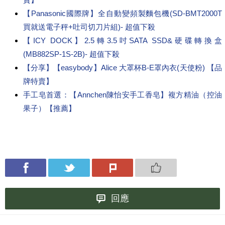
【Panasonic國際牌】全自動變頻製麵包機(SD-BMT2000T
買就送電子秤+吐司切刀片組)- 超值下殺
【ICY DOCK】2.5轉3.5吋SATA SSD&硬碟轉換盒
(MB882SP-1S-2B)- 超值下殺
【分享】【easybody】Alice 大罩杯B-E罩內衣(天使粉) 【品
牌特賣】
手工皂首選：【Annchen陳怡安手工香皂】複方精油（控油
果子）【推薦】
回應