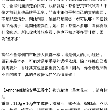
問，會得到滿清楚的回答。缺點就是：都會想買來試試看！不
像之前到其他品牌手工皂，門市小姐似乎對自己的賣的東西，
不是那麼清楚。問她問題，她都只是回答：都可以耶！即便我
拿了兩塊手工皂問她差異性，她回答：都差不多耶！看你喜歡
什麼味道。所以你就算想多買，你也不知道要多買什麼，因
為"差不多"！
當然不會每個門市服務人員都一樣，這是個人的小小經驗，回
歸到產品本身，可能才是更重要的選擇依歸。除了根據自己膚
質需要外，香味其實也是很重要的選擇！因為，你會發現聞到
不同的味道，真的會改變我們的心情感覺！
【Annchen陳怡安手工香皂】複方精油（星空花火），清爽控
油
重量：110g ± 10g主要成份：橄欖油、椰子油、棕櫚油、芥花