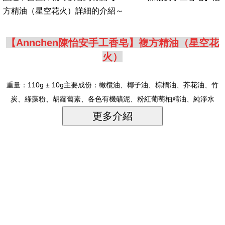
方精油（星空花火）詳細的介紹～
【Annchen陳怡安手工香皂】複方精油（星空花
火）
重量：110g ± 10g主要成份：橄欖油、椰子油、棕櫚油、芥花油、竹
炭、綠藻粉、胡蘿蔔素、各色有機礦泥、粉紅葡萄柚精油、純淨水