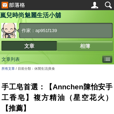
嵐兒時尚魅麗生活小舖
作家：ap951f139
文章
相簿
文章列表
所有文章
/
目前分類：休閒生活|美食
手工皂首選：【Annchen陳怡安手
工香皂】複方精油（星空花火）
【推薦】