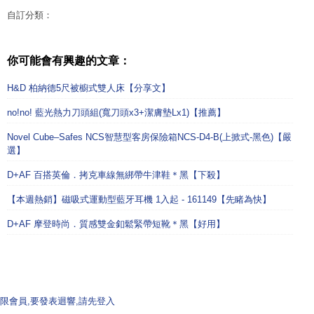
自訂分類：
你可能會有興趣的文章：
H&D 柏納德5尺被櫥式雙人床【分享文】
no!no! 藍光熱力刀頭組(寬刀頭x3+潔膚墊Lx1)【推薦】
Novel Cube–Safes NCS智慧型客房保險箱NCS-D4-B(上掀式-黑色)【嚴
選】
D+AF 百搭英倫．拷克車線無綁帶牛津鞋＊黑【下殺】
【本週熱銷】磁吸式運動型藍牙耳機 1入起 - 161149【先睹為快】
D+AF 摩登時尚．質感雙金釦鬆緊帶短靴＊黑【好用】
限會員,要發表迴響,請先登入