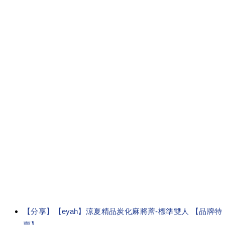
【分享】【eyah】涼夏精品炭化麻將蓆-標準雙人 【品牌特
賣】