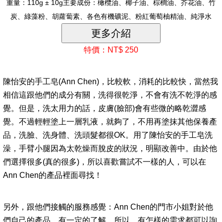
重量：110g ± 10g主要成份：橄欖油、椰子油、棕櫚油、芥花油、竹
炭、綠藻粉、胡蘿蔔素、各色有機礦泥、粉紅葡萄柚精油、純淨水
特價：NT$ 250
陳怡安的手工皂(Ann Chen)，比較軟，消耗的比較快，當然我
相信這跟他們的成分有關，洗得很乾淨，不會有洗不乾淨的感
覺。但是，洗太用力的話，皮膚(臉部)會有些微的略乾澀感
覺。不過輕輕塗上一層乳液，就夠了，不用再塗抹其他保養產
品，洗臉、洗身體、洗頭髮都很OK。用了陳怡安的手工皂洗
澡，手臂小腿因為太乾燥而脫皮的狀況，明顯改善中。由於他
們選擇很多(真的很多)，所以喜歡嘗試不一樣的人，可以在
Ann Chen的產品裡面尋找！
另外，跟他們接觸的服務感覺：Ann Chen的門市小姐對於他
們自己的產品，有一定的了解，所以，有怎樣的需求都可以詢