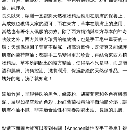
油、竹炭、綠藻粉、胡蘿蔔素、各色有機礦泥、粉紅葡萄柚精
油、純淨水
長久以來，歐洲一直都將天然植物精油應用在肌膚的保養上，
其成效也獲得大家的認可，而在東方，草本在肌膚上的應用，
當然也有著令人佩服的功效。除了西方精油與東方草本的神奇
功效之外，西方與東方珍貴的植物油，也是手工皂中重要的一
環：天然保濕因子豐富不黏膩、超高透氣性，既清爽又能保護
肌膚的荷荷芭油；都讓手工皂變得更加珍貴，再結合東西方植
物精油、草本所調配出的複方精油，使得皂不只是皂，而是能
溫和肌膚、清爽控油、滋養潤滑、保濕舒緩的天然保養品。一
塊好的皂，洗了就知道！
添加竹炭，呈現特殊的黑色，綠藻粉、胡蘿蔔素和各色有機礦
泥，展現如星空般的色彩，粉紅葡萄柚精油平衡油脂分泌，讓
肌膚不油不膩，非常適合油性和青春期易出油、長痘的肌膚。
點選下面圖片就可以看到有關【Annchen陳怡安手工香皂】複