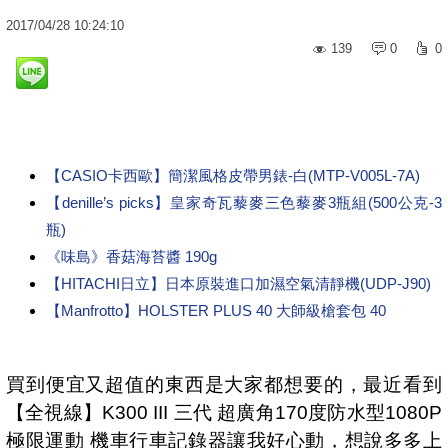
2017
/
04
/
28
10:24:10
139
0
0
【CASIO卡西歐】簡潔風格皮帶男錶-白(MTP-V005L-7A)
【denille’s picks】皇家奇瓦藜麥三色藜麥3瓶組(500公克-3
瓶)
《味島》香菇海苔醬 190g
【HITACHI日立】日本原裝進口加濕空氣清靜機(UDP-J90)
【Manfrotto】HOLSTER PLUS 40 大師級槍套包 40
買到便宜又超值的東西是大家都想要的，最近看到
【全視線】K300 III 三代 超廣角170度防水型1080P
極限運動 機車行車記錄器讓我好心動，想說多多上