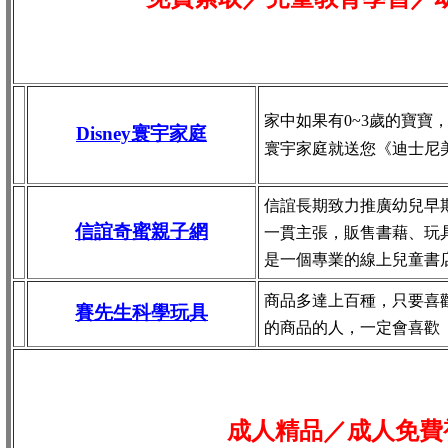
家中如果有0~3歲的寶寶
Disney寰宇家庭
寰宇家庭就送您《迪士尼
信誼長期致力推廣幼兒早
信誼奇蜜親子網
一貫主張，販售書藉、玩
是一個專業的線上兒童書
商品多達上百種，只要喜
賽先生科學玩具
的商品的人，一定會喜歡
成人精品／成人免費