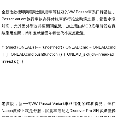
全新改款後即榮獲歐洲風雲車等桂冠的VW Passat車系口碑甚佳，
Passat Variant旅行車款亦拜休旅車盛行推波助瀾之賜，銷售水漲
船高，尤其因外型改得更開闊氣派，加上藉由MQB底盤所營造寬
敞乘用空間，甫引進就備受年輕世代小家庭歡迎。
if (typeof (ONEAD) !== "undefined") { ONEAD.cmd = ONEAD.cmd
|| []; ONEAD.cmd.push(function () { ONEAD_slot('div-inread-ad',
'inread'); }); }
老實說，新一代VW Passat Variant車格進化的確看得見，坐在
Nappa皮椅上就是舒服，試駕車選配之Discover Pro 8吋多媒體觸