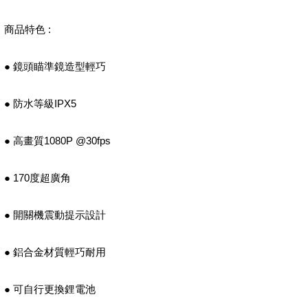
商品特色 :
● 鏡頭瞄準鏡造型輕巧
● 防水等級IPX5
● 高畫質1080P @30fps
● 170度超廣角
● 開關機震動提示設計
● 鋁合金材質輕巧耐用
● 可自行更換鋰電池