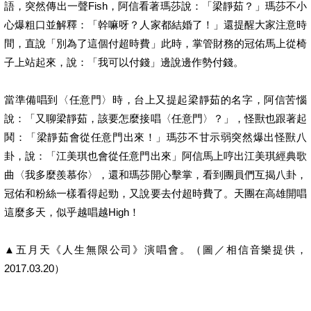
語，突然傳出一聲Fish，阿信看著瑪莎說：「梁靜茹？」瑪莎不小
心爆粗口並解釋：「幹嘛呀？人家都結婚了！」還提醒大家注意時
間，直說「別為了這個付超時費」此時，掌管財務的冠佑馬上從椅
子上站起來，說：「我可以付錢」邊說邊作勢付錢。
當準備唱到〈任意門〉時，台上又提起梁靜茹的名字，阿信苦惱
說：「又聊梁靜茹，該要怎麼接唱〈任意門〉？」，怪獸也跟著起
鬨：「梁靜茹會從任意門出來！」瑪莎不甘示弱突然爆出怪獸八
卦，說：「江美琪也會從任意門出來」阿信馬上哼出江美琪經典歌
曲〈我多麼羨慕你〉，還和瑪莎開心擊掌，看到團員們互揭八卦，
冠佑和粉絲一樣看得起勁，又說要去付超時費了。天團在高雄開唱
這麼多天，似乎越唱越High！
▲五月天《人生無限公司》演唱會。（圖／相信音樂提供，
2017.03.20）