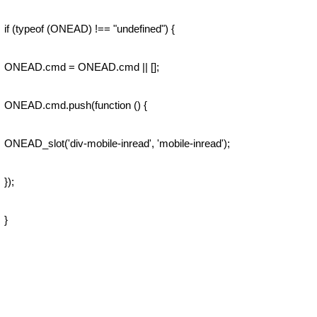
if (typeof (ONEAD) !== "undefined") {
ONEAD.cmd = ONEAD.cmd || [];
ONEAD.cmd.push(function () {
ONEAD_slot('div-mobile-inread', 'mobile-inread');
});
}