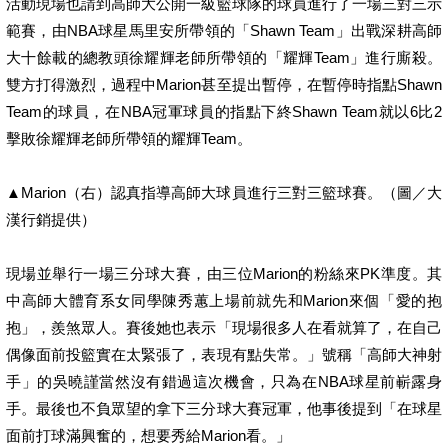
活動現場也請到高師大公開一級籃球隊的球員進行了一場三對三示
範賽，由NBA球星馬里安所帶領的「Shawn Team」出戰深耕高師
大十餘載的總教頭徐耀輝老師所帶領的「耀輝Team」進行廝殺。
雙方打得激烈，過程中Marion甚至提出暫停，在暫停時指點Shawn
Team的球員，在NBA冠軍球員的指點下終Shawn Team就以6比2
擊敗徐耀輝老師所帶領的耀輝Team。
▲Marion（右）認真指導高師大球員進行三對三籃球賽。（圖／大
漢行銷提供）
現場並舉行一場三分球大賽，由三位Marion的粉絲來PK準度。其
中高師大體育系女同學陳秀蕙上場前就先和Marion來個「愛的抱
抱」，羨煞眾人。賽後她也表示「現場很多人在看就算了，在自己
偶像面前投籃實在太緊張了，表現有點失常。」號稱「高師大神射
手」的吳曉謹當然沒有錯過這次機會，只為在NBA球星前嶄露身
手。最後也不負眾望的拿下三分球大賽冠軍，他事後提到「在球星
面前打球滿興奮的，想要秀給Marion看。」