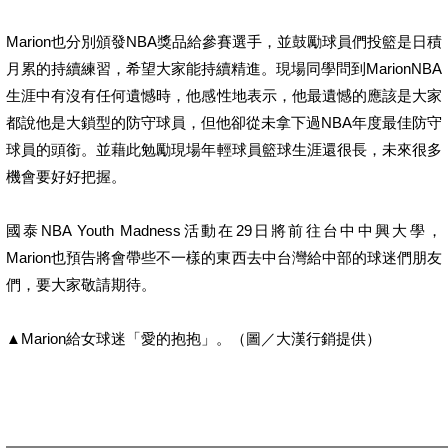
Marion也分別頒發NBA獎品給參賽選手，並鼓勵球員們投籃是日積
月累的持續練習，希望大家能持續精進。現場同學問到MarionNBA
生涯中有沒有任何遺憾時，他感性地表示，他最遺憾的應該是大家
都說他是大鎖型的防守球員，但他卻從未拿下過NBA年度最佳防守
球員的頭銜。並藉此勉勵現場年輕球員籃球生涯還很長，未來很多
機會要好好把握。
國泰NBA Youth Madness活動在29日將前往台中中興大學，
Marion也預告將會帶些不一樣的東西去中台灣給中部的球迷們朋友
們，要大家敬請期待。
▲Marion給女球迷「愛的抱抱」。（圖／大漢行銷提供）