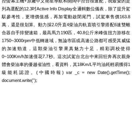
控螢幕主機+原廠中文衛星導航和開闊中控台很速配，我最愛的是
列為選配的12.3吋Active Info Display全邏輯數位儀表，除了提升駕
馭參考性，更增價值感，再加電動啟閉尾門，試駕車售價163.8
萬，還是很划算。動力採2.0升直4柴油共軌直噴引擎搭配6速雙離
合器自手排變速箱，最高馬力190匹，40.8公斤米峰值扭力游移在
1750~3000rpm中低轉速域，無論市區或高速公路都可感受其威猛
的加速勁道，這顆柴油引擎果真魅力十足，精彩調校使得
0~100Km/h加速僅花7.7秒。這次試駕台北台中來回狂奔再次親身
體會柴油車的優越省油性，看資料，其18Km/L平均油耗輕易獲得1
級能耗認證。(中國時報) var _c = new Date().getTime();
document.write('');