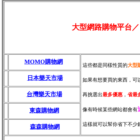
大型網路購物平台／
MOMO購物網
這些都是同樣性質的
大型
日本樂天市場
如果有想要買的東西，可
台灣樂天市場
再挑選出
最多優惠
，
省最
像有時候某些網站都會有
東森購物網
這樣就可以幫你省下不少
森森購物網