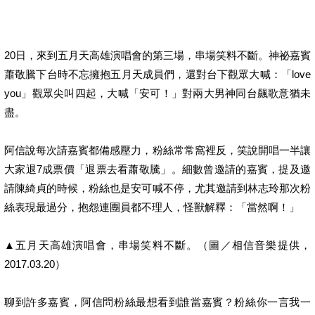
20日，來到五月天高雄演唱會的第三場，串場笑料不斷。神祕嘉賓
蕭敬騰下台時不忘擁抱五月天成員們，還對台下觀眾大喊：「love
you」觀眾尖叫四起，大喊「安可！」對兩大男神同台飆歌意猶未
盡。
阿信說每次請嘉賓都備感壓力，粉絲常常窩裡反，笑說開唱一半讓
大家退7成票價「退票去看蕭敬騰」。細數曾邀請的嘉賓，提及邀
請陳綺貞的時候，粉絲也是安可喊不停，尤其邀請到林志玲那次粉
絲表現最過分，抱怨連團員都不理人，怪獸解釋：「當然啊！」
▲五月天高雄演唱會，串場笑料不斷。（圖／相信音樂提供，
2017.03.20）
聊到許多嘉賓，阿信問粉絲最想看到誰當嘉賓？粉絲你一言我一