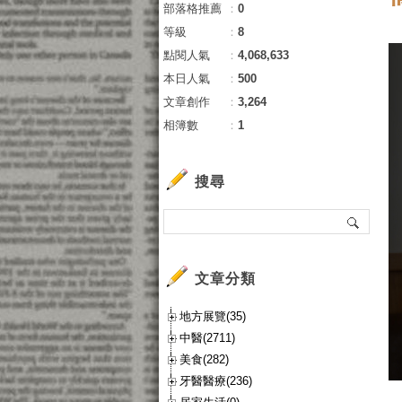
部落格推薦
：
0
等級
：
8
點閱人氣
：
4,068,633
本日人氣
：
500
文章創作
：
3,264
相簿數
：
1
搜尋
文章分類
地方展覽(35)
中醫(2711)
美食(282)
牙醫醫療(236)