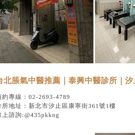
台北脹氣中醫推薦｜泰興中醫診所｜汐
約專線：02-2693-4789
診所地址：
新北市汐止區康寧街361號1樓
線上諮詢:
@435pkkng