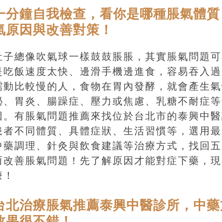
一分鐘自我檢查，看你是哪種脹氣體質
氣原因與改善對策！
肚子總像吹氣球一樣鼓鼓脹脹，其實脹氣問題可
是吃飯速度太快、邊滑手機邊進食，容易吞入過
蠕動比較慢的人，食物在胃內發酵，就會產生氣
祕、胃炎、腸躁症、壓力或焦慮、乳糖不耐症等
因。有脹氣問題推薦來找位於台北市的泰興中醫
患者不同體質、具體症狀、生活習慣等，選用最
中藥調理、針灸與飲食建議等治療方式，找回五
而改善脹氣問題！先了解原因才能對症下藥，現
療！
台北治療脹氣推薦泰興中醫診所，中藥
效果很不錯！