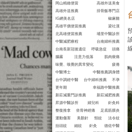
岡山精緻便當
高雄外送美食
高雄外送推薦
排骨飯專門店
IG網美名店
椒麻雞
高雄平價便當推薦
梁社漢
預
北高雄便當推薦
埔里中醫診所
中醫減肥療程
台南婦科推薦
台南長新冠後遺症
呼吸急促
頭痛
腦霧
注意力低落
肌肉痠痛
味覺、嗅覺的異常變化
疲倦
中醫博士
中醫推薦調身體
台中調經中醫
台中婦科推薦
不孕
更年期
幸福路中醫推薦
新莊減重門診推薦
新莊減肥推薦
昇源中醫診所
婦兒科
針灸科
整復推拿
坐骨神經痛
足底筋膜炎
運動傷害
美顏針
頸紋
法令紋
抬頭紋
細紋
針灸
德佐中醫