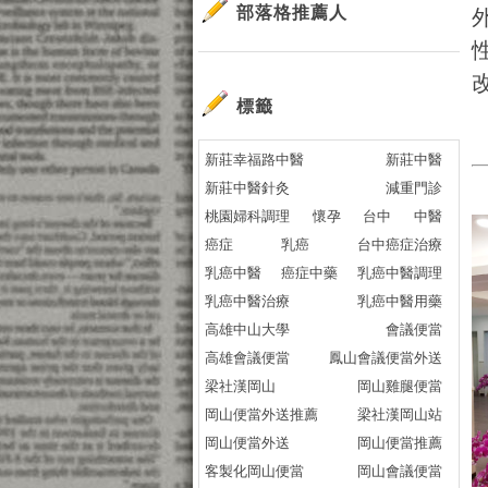
部落格推薦人
標籤
新莊幸福路中醫
新莊中醫
新莊中醫針灸
減重門診
桃園婦科調理
懷孕
台中
中醫
癌症
乳癌
台中癌症治療
乳癌中醫
癌症中藥
乳癌中醫調理
乳癌中醫治療
乳癌中醫用藥
高雄中山大學
會議便當
高雄會議便當
鳳山會議便當外送
梁社漢岡山
岡山雞腿便當
岡山便當外送推薦
梁社漢岡山站
岡山便當外送
岡山便當推薦
客製化岡山便當
岡山會議便當