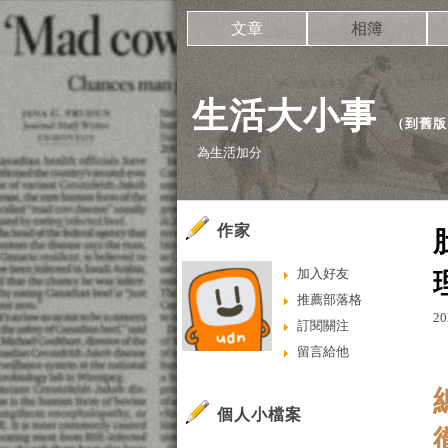
文章
相簿
生活大小事
（
到舊版
為生活加分
作家
加入好友
推薦部落格
20
訂閱關注
留言給他
個人小檔案