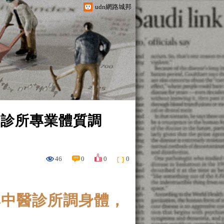
udn網路城邦
醫診所專業體質調
46
0
0
0
興中醫診所調身體，