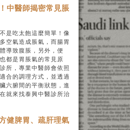
！中醫師揭密常見脹
不是吃太飽這麼簡單！像
多空氣造成脹氣，而腸胃
體導致腹脹，另外，便
也都是胃脹氣的常見原
診所，專業中醫師會依照
適合的調理方式，並透過
臟六腑間的平衡狀態，進
在就來找泰興中醫診所治
方健脾胃、疏肝理氣