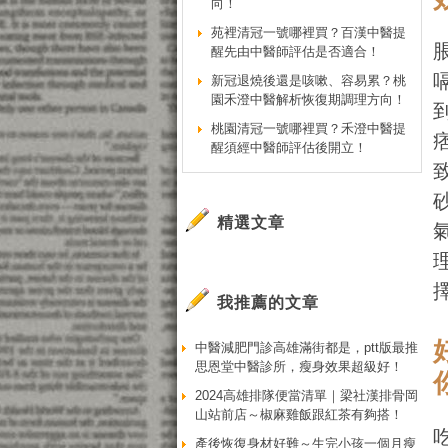
向！
苑裡清冠一號哪裡買？百漢中醫提
醒先由中醫師評估是否適合！
新冠退燒後還是咳嗽、容易累？桃
園禾澄中醫解析恢復期調理方向！
桃園清冠一號哪裡買？禾澄中醫提
醒須經中醫師評估後開立！
精選文章
我推薦的文章
中醫減肥門診高雄滿街都是，ptt版最推
思恩堂中醫診所，瘦身效果超級好！
2024高雄排隊便當清單｜梁社漢排骨岡
山站前店～椒麻雞飯跟紅茶有夠搭！
產後恢復身材好難～生完小孩一個月瘦