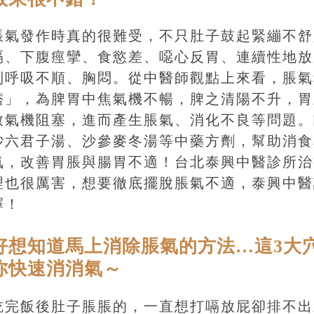
脹氣發作時真的很難受，不只肚子鼓起緊繃不舒
嗝、下腹痙攣、食慾差、噁心反胃、連續性地放
到呼吸不順、胸悶。從中醫師觀點上來看，脹氣
痞」，為脾胃中焦氣機不暢，脾之清陽不升，胃
致氣機阻塞，進而產生脹氣、消化不良等問題。
砂六君子湯、沙參麥冬湯等中藥方劑，幫助消食
氣，改善胃脹與腸胃不適！台北泰興中醫診所治
理也很厲害，想要徹底擺脫脹氣不適，泰興中醫
擇！
好想知道馬上消除脹氣的方法…這3大
你快速消消氣～
吃完飯後肚子脹脹的，一直想打嗝放屁卻排不出