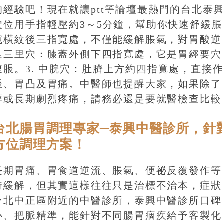
的經驗吧！現在就讓ptt等論壇最熱門的台北泰
穴位用手指輕壓約3～5分鐘，幫助你快速舒緩脹
腕橫紋後三指寬處，不僅能緩解脹氣，對胃酸逆
足三里穴：膝蓋外側下四指寬處，它是胃經要穴
腹脹。3. 中脘穴：肚臍上方約四指寬處，直接
脹、胃凸及胃痛。中醫師也提醒大家，如果除了
輕或長期劇烈疼痛，請務必還是要就醫檢查比較
台北腸胃調理專家─泰興中醫診所，針
方位調理方案！
長期胃痛、胃食道逆流、脹氣、便祕反覆發作等
時緩解，但其實這樣往往只是治標不治本，症狀
台北中正區附近的中醫診所，泰興中醫診所口碑
心、把脈精準，能針對不同腸胃痼疾給予客製化