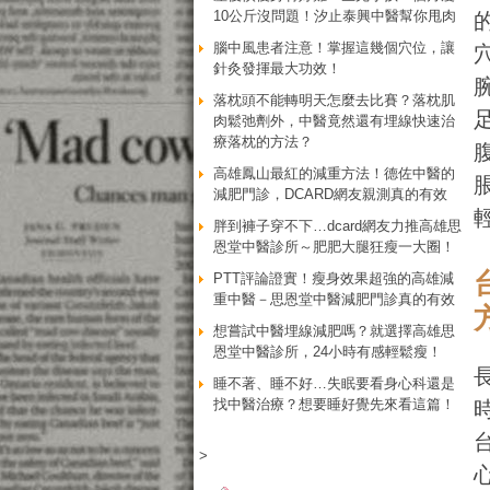
10公斤沒問題！汐止泰興中醫幫你甩肉
腦中風患者注意！掌握這幾個穴位，讓
針灸發揮最大功效！
落枕頭不能轉明天怎麼去比賽？落枕肌
肉鬆弛劑外，中醫竟然還有埋線快速治
療落枕的方法？
高雄鳳山最紅的減重方法！德佐中醫的
減肥門診，DCARD網友親測真的有效
胖到褲子穿不下…dcard網友力推高雄思
恩堂中醫診所～肥肥大腿狂瘦一大圈！
PTT評論證實！瘦身效果超強的高雄減
重中醫－思恩堂中醫減肥門診真的有效
想嘗試中醫埋線減肥嗎？就選擇高雄思
恩堂中醫診所，24小時有感輕鬆瘦！
睡不著、睡不好…失眠要看身心科還是
找中醫治療？想要睡好覺先來看這篇！
>