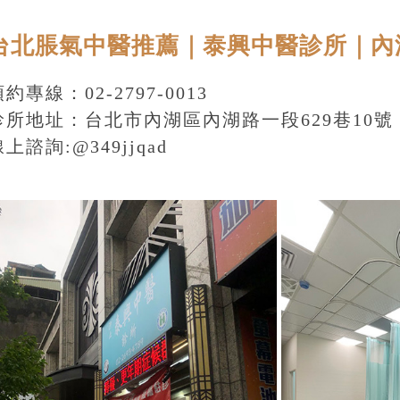
台北脹氣中醫推薦｜泰興中醫診所｜內
約專線：02-2797-0013
診所地址：
台北市內湖區內湖路一段629巷10號
線上諮詢:
@349jjqad