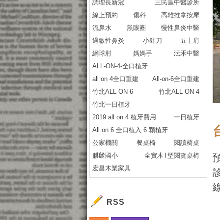
調理長新冠
三民區中醫診所
線上預約
傷科
高雄推拿按摩
流鼻水
黑眼圈
慢性鼻炎中醫
過敏性鼻炎
小針刀
五十肩
網球肘
媽媽手
沄禾中醫
ALL-ON-4-全口植牙
all on 4全口重建
All-on-6全口重建
竹北ALL ON 6
竹北ALL ON 4
竹北一日植牙
2019 all on 4 植牙費用
一日植牙
All on 6 全口植入 6 顆植牙
公家機關
餐桌椅
閱讀椅桌
麒麟國小
全實木T型閱覽桌椅
預
宏昌木業家具
RSS