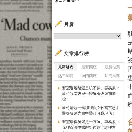
居家生活(0)
月曆
文章排行榜
最新發表
最新回應
最新推薦
熱門瀏覽
熱門回應
熱門推薦
新冠退燒後還是咳不停、容易累？
新竹竹南杏恩中醫解析恢復期調
理！
新竹清冠一號哪裡買？竹南杏恩中
醫提醒須先由中醫師診察評估！
新冠康復後還是一直咳、容易累？
苑裡百漢中醫解析後遺症調理方