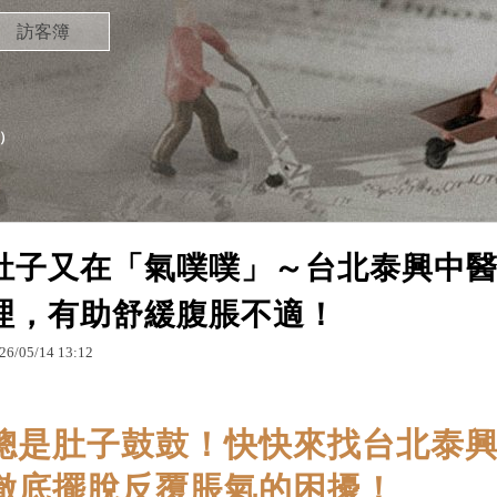
訪客簿
）
肚子又在「氣噗噗」～台北泰興中
理，有助舒緩腹脹不適！
26
/
05
/
14
13
:
12
總是肚子鼓鼓！快快來找台北泰
徹底擺脫反覆脹氣的困擾！