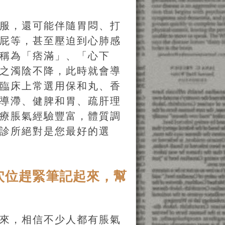
服，還可能伴隨胃悶、打
屁等，甚至壓迫到心肺感
稱為「痞滿」、「心下
之濁陰不降，此時就會導
臨床上常選用保和丸、香
導滯、健脾和胃、疏肝理
療脹氣經驗豐富，體質調
診所絕對是您最好的選
穴位趕緊筆記起來，幫
來，相信不少人都有脹氣