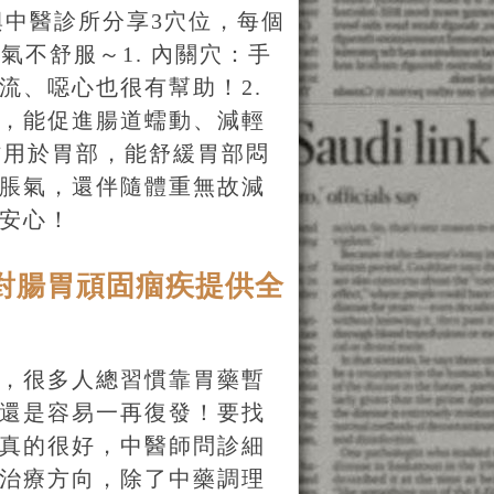
興中醫診所分享3穴位，每個
氣不舒服～1. 內關穴：手
流、噁心也很有幫助！2.
，能促進腸道蠕動、減輕
作用於胃部，能舒緩胃部悶
脹氣，還伴隨體重無故減
安心！
對腸胃頑固痼疾提供全
，很多人總習慣靠胃藥暫
還是容易一再復發！要找
真的很好，中醫師問診細
治療方向，除了中藥調理