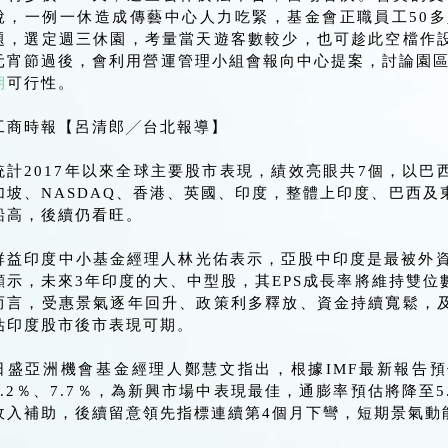
說，一例一休造成傳藝中心人力吃緊，基金會正職員工50多
題，選定週三休園，考量當天遊客數較少，也可趁此空檔作
元宵節過後，會利用營運管理小組會報向中心提案，討論園
期
可行性。
工商時報【呂清郎╱台北報導】
統計2017年以來全球主要股市表現，績效亮眼共7個，以
加坡、NASDAQ、香港、英國、印度，整體上印度、巴西
船高，後續仍看旺。
群益印度中小基金經理人林光佑表示，亞股中印度是最被外資看好
顯示，未來3年印度的大、中型股，其EPS成長率將維持雙
而言，受惠景氣逐年回升、政策利多釋放、資金持續寬鬆，
估印度股市後市表現可期。
日盛亞洲機會基金經理人鄭慧文指出，根據IMF最新報告
7.2％、7.7％，為新興市場中表現最佳，通膨率預估將降至
收入補助，後續留意領先指標連續第4個月下彎，短期景氣動