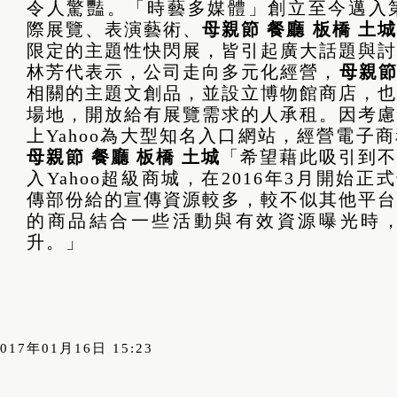
令人驚豔。「時藝多媒體」創立至今邁入第
際展覽、表演藝術、
母親節 餐廳 板橋 土城
限定的主題性快閃展，皆引起廣大話題與討
林芳代表示，公司走向多元化經營，
母親節
相關的主題文創品，並設立博物館商店，也
場地，開放給有展覽需求的人承租。因考慮
上Yahoo為大型知名入口網站，經營電子
母親節 餐廳 板橋 土城
「希望藉此吸引到不
入Yahoo超級商城，在2016年3月開始正
傳部份給的宣傳資源較多，較不似其他平台
的商品結合一些活動與有效資源曝光時
升。」
2017年01月16日 15:23