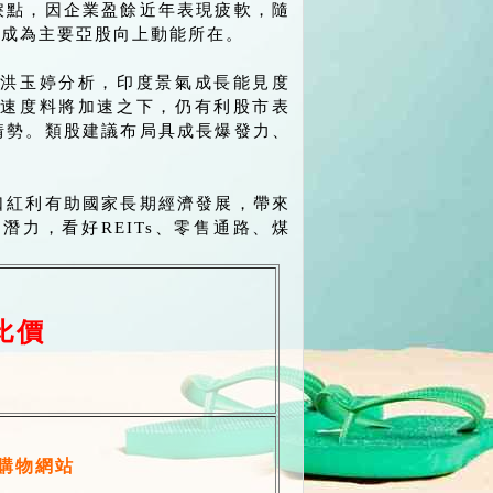
捩點，因企業盈餘近年表現疲軟，隨
，成為主要亞股向上動能所在。
洪玉婷分析，印度景氣成長能見度
速度料將加速之下，仍有利股市表
情勢。類股建議布局具成長爆發力、
口紅利有助國家長期經濟發展，帶來
力，看好REITs、零售通路、煤
比價
購物網站