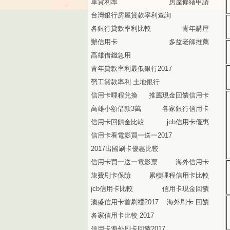
車貸利率
房屋修繕申請
台灣銀行房屋貸款率利查詢
各銀行貸款率利比較
青年購屋
辦信用卡
多益老師推薦
高雄借錢急用
青年貸款率利最低銀行2017
勞工貸款率利 土地銀行
信用卡哩程兌換
推薦現金回饋信用卡
高雄小額借款3萬
各家銀行信用卡
信用卡回饋金比較
jcb信用卡優惠
信用卡看電影買一送一2017
2017出國刷卡優惠比較
信用卡買一送一電影票
海外信用卡
旅費刷卡保險
累積哩程信用卡比較
jcb信用卡比較
信用卡現金回饋
澳盛信用卡首刷禮2017
海外刷卡 回饋
各家信用卡比較 2017
信用卡海外刷卡回饋2017