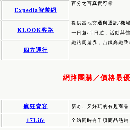
百分之百真實可靠
Expedia智遊網
提供當地交通與通訊(機場接
KLOOK客路
一日遊/半日遊，活動與
鐵路周遊券，台鐵高鐵乘
四方通行
網路團購／價格最
瘋狂賣客
新奇、又好玩的有趣商品
17Life
全站同時有千項商品熱銷