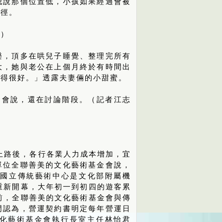
我說那個位置低，小孩如果經過會被
行徑。
攝）
樂，頂多在哄兒子睡覺、整理完所有
大，她與老公在上個月終於有時間出
覺得很好。」透露夫妻倆的小甜蜜。
金會說，還在討論階段。（記者江志
上路後，各行各業人力成本增加，宜
單位全聯善美的文化藝術基金會說，
國立傳統藝術中心是文化部附屬機
重新開幕，大年初一到初四的遊客累
前，全聯善美的文化藝術基金會與傳
門認為，營運契約書明定每年營運日
文化藝術基金會執行長室主任林怡君