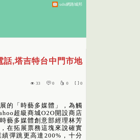
udn網路城邦
電話,塔吉特台中門市地
33
0
0
0
展的「時藝多媒體」，為觸
hoo超級商城O2O開設商店
時藝多媒體創意部經理林芳
，在拓展票務這塊來說確實
績彈跳更高達200%，十分