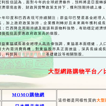
宏利投信認為，面對今年的全球經濟條件，預料將是亞股轉
經濟環境改善、財政與貨幣政策支持下，獲利預期持續上修
今年印度和巴西表現可持續關注；群益印巴雙星基金經理人
高，加上政府政策加持，企業獲利轉好且未來兩年獲利成長
現；巴西降息周期持續及能源和原物料強勢，有助穩定經濟
價值低估及受惠政府政策高的個股。
群益東協成長基金經理人高浩偉強調，東協基本面穩健，人
廣大內需消費商機，對東協股市具正面效益，深具長線成長潛
炭、科技與
母親節要送什麼
基礎建設等相關類股。
大型網路購物平台／
MOMO購物網
這些都是同樣性質的
大型