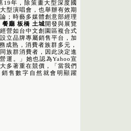
19年，除策畫大型深度國
大型演唱會，也舉辦有效期
論；時藝多媒體創意部經理
 餐廳 板橋 土城
開發與展覽
經營如台中文創園區複合式
設立品牌專屬銷售平台，加
商務成熟，消費者族群多元，
同族群消費者，因此決定進
式營運。」她也認為Yahoo宣
大多著重在競價，「當我們
，銷售數字自然就會明顯躍