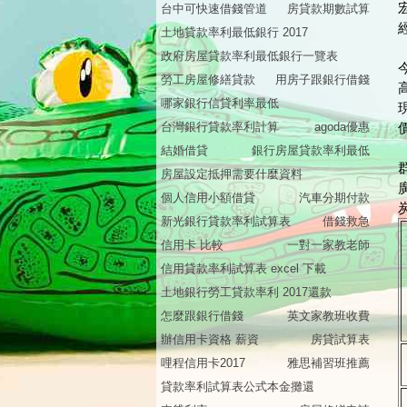
台中可快速借錢管道
房貸款期數試算
土地貸款率利最低銀行 2017
政府房屋貸款率利最低銀行一覽表
勞工房屋修繕貸款
用房子跟銀行借錢
哪家銀行信貸利率最低
台灣銀行貸款率利計算
agoda優惠
結婚借貸
銀行房屋貸款率利最低
房屋設定抵押需要什麼資料
個人信用小額借貸
汽車分期付款
新光銀行貸款率利試算表
借錢救急
信用卡 比較
一對一家教老師
信用貸款率利試算表 excel 下載
土地銀行勞工貸款率利 2017還款
怎麼跟銀行借錢
英文家教班收費
辦信用卡資格 薪資
房貸試算表
哩程信用卡2017
雅思補習班推薦
貸款率利試算表公式本金攤還