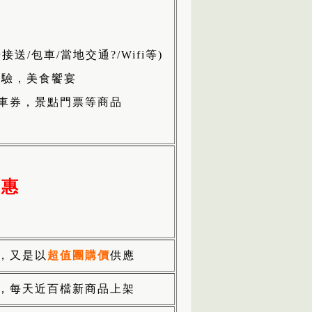
送/包車/當地交通?/Wifi等)
體驗，美食饗宴
車券，景點門票等商品
優惠
，又是以
超值團購價
供應
，每天近百檔新商品上架