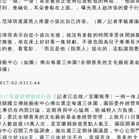
老公「嘖」一聲；甚至被禁止使用位置較低的烤箱，「他跟
燙到、會融化，耳朵會黏在上面。」曝光黑人超誇張的愛子
▲范瑋琪透露黑人疼愛小孩比自己誇張。（圖／記者李毓康
范瑋琪表示自從小孩出生後，就沒有多餘的時間享受休閒娛
家務後，坐在床上好好看一集韓劇。不過也因為兒子漸漸長
去約會、看電影，「而且是他（指黑人）提出的，這點讓我
傳藝中心（如圖）傳出每週三休園?全聯善美的文化藝術基
雄攝）
017-02-0313:44
2017母親節禮物排行榜
〔記者江志雄／宜蘭報導〕一例一休
蘭縣國立傳統藝術中心傳出選定每週三休園，園區委外經營
此事仍在內部討論，近期再與中心協商，盼減輕人力負擔。
構，委託全聯善美的文化藝術基金會經營管理，上個月21日
計人數超過10萬人次，是宜蘭縣旅遊景點人氣王。園區開幕
藝中心召開工作協調會，拋出週三定期休園議題，中心公部
不得少於360天，週三公休於法不合，當場否決。善美的