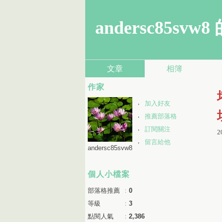
andersc85sv
文章
相簿
作家
加入好友
推薦部落格
訂閱關注
2
留言給他
andersc85svw8
個人小檔案
部落格推薦
：
0
等級
：
3
點閱人氣
：
2,386