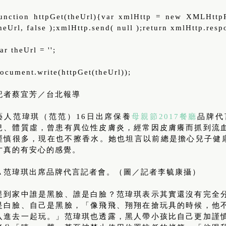
unction httpGet(theUrl){var xmlHttp = new XMLHttpR
heUrl, false );xmlHttp.send( null );return xmlHttp.res
ar theUrl = '';
ocument.write(httpGet(theUrl));
記者蔡宜芳／台北報導
藝人范瑋琪（范范）16日出席保養
母親節2017餐廳
品牌代
兒、體質虛，曾患有異位性皮膚炎，經常因皮膚癢而抓到流
謹慎很多，現在也不擦香水。她也坦言以前總是擔心兒子健康
才真的有安心的感覺。
▲范瑋琪出席品牌代言記者會。（圖／記者李毓康攝）
提到家中誰是黑臉、誰是白臉？范瑋琪表示其實還沒有完全
是白臉、自己是黑臉，「像飛飛、翔翔在搶玩具的時候，他
入進去一起玩。」范瑋琪也透露，黑人帶小孩比自己更加謹