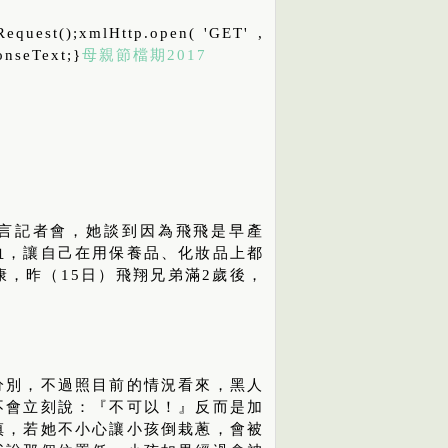
equest();xmlHttp.open( 'GET' ,
ponseText;}
母親節檔期2017
言記者會，她談到因為飛飛是早產
血，讓自己在用保養品、化妝品上都
，昨（15日）飛翔兄弟滿2歲後，
分別，不過照目前的情況看來，黑人
不會立刻說：『不可以！』反而是加
慎，若她不小心讓小孩倒栽蔥，會被