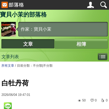
寶貝小茉的部落格
作家：寶貝小茉
文章
相簿
文章列表
所有文章
/
目前分類：不分類|不分類
白牡丹荷
2026
/
06
/
04
19:47:01
50
0
0