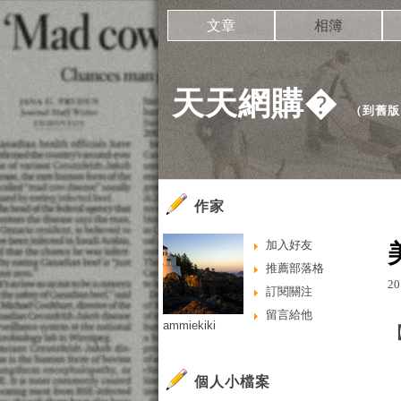
文章
相簿
天天網購�
（
到舊版
作家
加入好友
推薦部落格
20
訂閱關注
留言給他
ammiekiki
個人小檔案