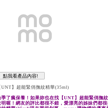
【UNT】超能緊俏撫紋精華(35ml)
換季了瘋保養！如果妳也在找
【UNT】超能緊俏撫紋
說明喔！網友的評比都很不錯，愛漂亮的姊妹們都很