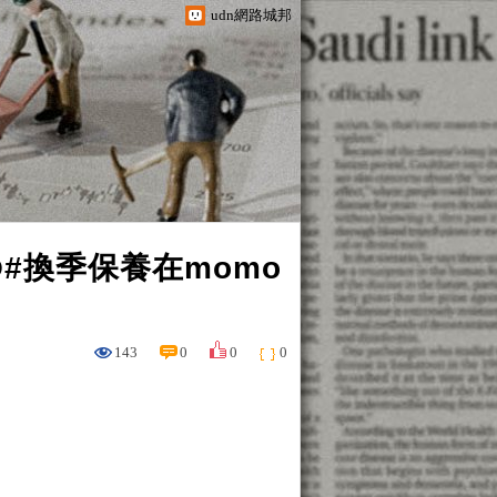
udn網路城邦
@#換季保養在momo
143
0
0
0