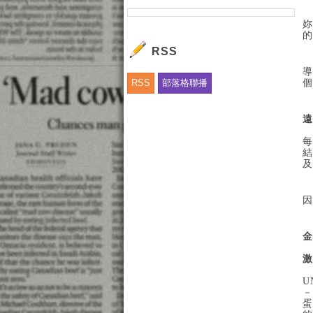
妳
的
RSS
導
RSS
部落格聯播
個
遠
每
結
及
因
金
激
U
－
蛋