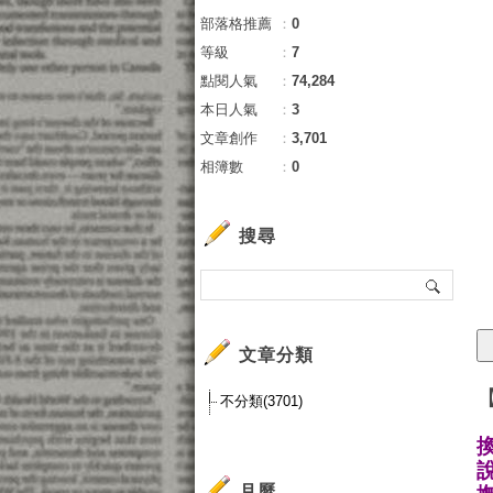
部落格推薦
：
0
等級
：
7
點閱人氣
：
74,284
本日人氣
：
3
文章創作
：
3,701
相簿數
：
0
搜尋
文章分類
不分類(3701)
月曆