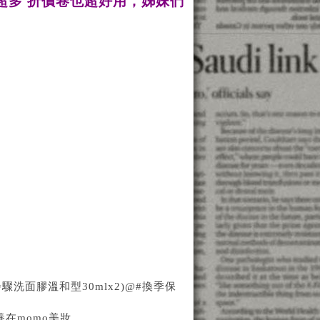
惠超多 折價卷也超好用，姊妹們
步驟洗面膠溫和型30mlx2)@#換季保
保養在momo美妝