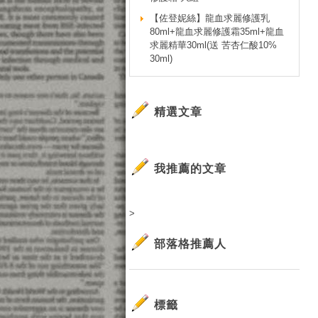
【佐登妮絲】龍血求麗修護乳
80ml+龍血求麗修護霜35ml+龍血
求麗精華30ml(送 苦杏仁酸10%
30ml)
精選文章
我推薦的文章
>
部落格推薦人
標籤