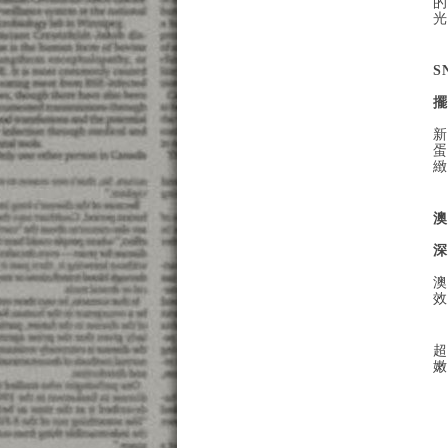
的
光
S
擺
新
蛋
緻
澳
深
澳
效
超
嫩