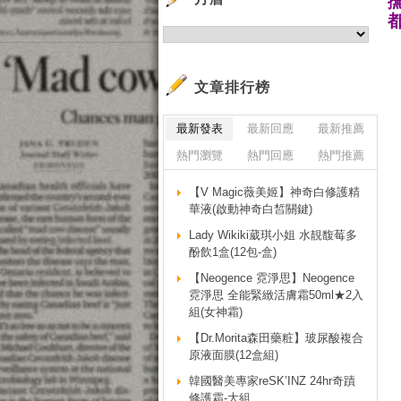
文章排行榜
最新發表
最新回應
最新推薦
熱門瀏覽
熱門回應
熱門推薦
【V Magic薇美姬】神奇白修護精
華液(啟動神奇白皙關鍵)
Lady Wikiki葳琪小姐 水靚馥莓多
酚飲1盒(12包-盒)
【Neogence 霓淨思】Neogence
霓淨思 全能緊緻活膚霜50ml★2入
組(女神霜)
【Dr.Morita森田藥粧】玻尿酸複合
原液面膜(12盒組)
韓國醫美專家reSK’INZ 24hr奇蹟
修護霜-大組