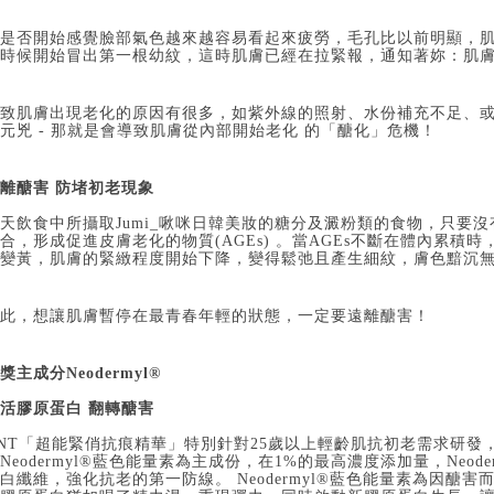
是否開始感覺臉部氣色越來越容易看起來疲勞，毛孔比以前明顯，
時候開始冒出第一根幼紋，這時肌膚已經在拉緊報，通知著妳：肌
致肌膚出現老化的原因有很多，如紫外線的照射、水份補充不足、
元兇 - 那就是會導致肌膚從內部開始老化 的「醣化」危機！
離醣害 防堵初老現象
天飲食中所攝取
Jumi_啾咪日韓美妝
的糖分及澱粉類的食物，只要沒
合，形成促進皮膚老化的物質(AGEs) 。當AGEs不斷在體內累積
變黃，肌膚的緊緻程度開始下降，變得鬆弛且產生細紋，膚色黯沉
此，想讓肌膚暫停在最青春年輕的狀態，一定要遠離醣害！
獎主成分Neodermyl®
活膠原蛋白 翻轉醣害
NT「超能緊俏抗痕精華」特別針對25歲以上輕齡肌抗初老需求研發，運用榮
Neodermyl®藍色能量素為主成份，在1%的最高濃度添加量，Neo
白纖維，強化抗老的第一防線。 Neodermyl®藍色能量素為因醣