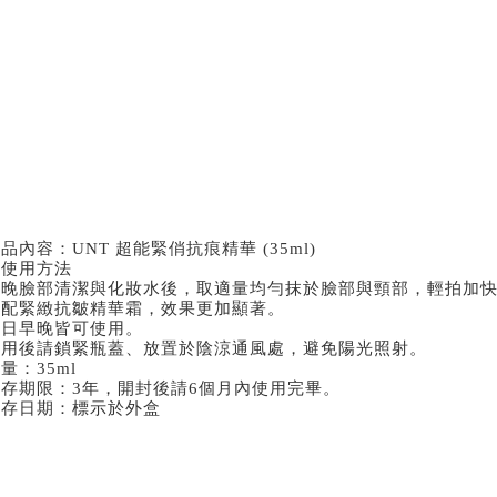
品內容：UNT 超能緊俏抗痕精華 (35ml)
◆使用方法
早晚臉部清潔與化妝水後，取適量均勻抹於臉部與頸部，輕拍加
搭配緊緻抗皺精華霜，效果更加顯著。
每日早晚皆可使用。
使用後請鎖緊瓶蓋、放置於陰涼通風處，避免陽光照射。
量：35ml
保存期限：3年，開封後請6個月內使用完畢。
保存日期：標示於外盒