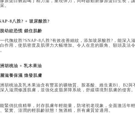
膠原蛋白猶如喝了精力湯，重現彈力，同時啟動新膠原蛋白生長，
采。
NAP-8八胜? + 玻尿酸胜?
脫幼紋恐慌 鎖住肌齡
一代撫紋胜?SNAP-8八胜?有效改善細紋，添加玻尿酸胜?，能深
白作用，使肌密度及肌彈力大幅增加。令人在意的眼角、額頭及法
。
洲胡桃油 + 乳木果油
層滋養保濕 煥發肌膚
洲胡桃油及乳木果油含有豐富的礦物質、胺基酸、維生素B1、B2
深入滋潤修護肌膚，並強化皮脂屏障系統，舒緩環境對肌膚的侵害
能緊俏抗痕精華，封存肌膚年輕能量，防堵初老現象，全面激活年
、緊實、澎潤的輕肌齡狀態！無酒精，所有膚質皆適用。