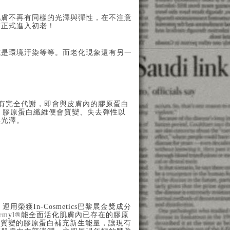
肌膚不再有同樣的光澤與彈性，在不注意
膚正式進入初老！
或是環境汙染等等。而老化現象還有另一
有完全代謝，即會與皮膚內的膠原蛋白
時，膠原蛋白纖維便會質變、失去彈性以
無光澤。
獲In-Cosmetics巴黎展金獎成分
dermyl®能全面活化肌膚內已存在的膠原
害而質變的膠原蛋白補充新生能量，讓現有