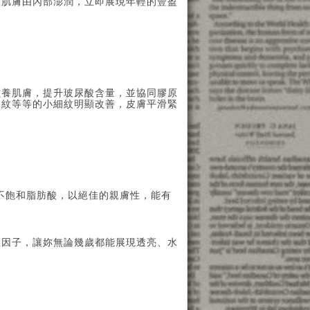
讓肌膚由內部澎潤，立即展現年輕的豐盈
入滋養肌膚，提升玻尿酸含量，並協同膠原
令紋等等的小細紋明顯改善，皮膚平滑緊
與不飽和脂肪酸，以絕佳的親膚性，能有
。
輕因子，讓妳無論幾歲都能展現透亮、水