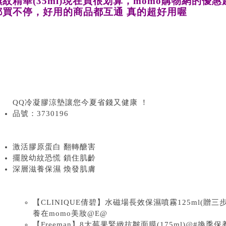
撫紋精華(35ml)現在買很划算，momo購物網的優
都買不停，好用的商品都互通 真的超好用喔
QQ冷凝膠涼墊讓您今夏省錢又健康 ！
品號：3730196
激活膠原蛋白 翻轉醣害
擺脫幼紋恐慌 鎖住肌齡
深層滋養保濕 煥發肌膚
【CLINIQUE倩碧】水磁場長效保濕噴霧125ml(贈三
養在momo美妝@E@
【Freeman】8大莓果緊緻抗皺面膜(175ml)@#換季