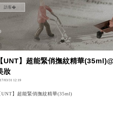
訪客�
）
【UNT】超能緊俏撫紋精華(35ml)
美妝
17
/
03
/
31
12
:
19
【UNT】超能緊俏撫紋精華(35ml)