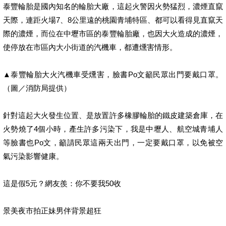
泰豐輪胎是國內知名的輪胎大廠，這起火警因火勢猛烈，濃煙直竄
天際，連距火場7、8公里遠的桃園青埔特區、都可以看得見直竄天
際的濃煙，而位在中壢市區的泰豐輪胎廠，也因大火造成的濃煙，
使停放在市區內大小街道的汽機車，都遭燻害情形。
▲泰豐輪胎大火汽機車受燻害，臉書Po文籲民眾出門要戴口罩。
（圖／消防局提供）
針對這起大火發生位置、是放置許多橡膠輪胎的鐵皮建築倉庫，在
火勢燒了4個小時，產生許多污染下，我是中壢人、航空城青埔人
等臉書也Po文，籲請民眾這兩天出門，一定要戴口罩，以免被空
氣污染影響健康。
這是假5元？網友羨：你不要我50收
景美夜市拍正妹男伴背景超狂