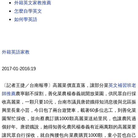
外籍英文家教推薦
怎麼自學英文
如何學英語
外籍英語家教
2017-01-2016:19
〔記者王捷／台南報導〕高麗菜價直直落，讓部分菜
英文補習班老
師推薦
農寧願不採割，善化菜農楊春義就開放菜園，供民眾自行採
收高麗菜，一顆只要10元，台南市議員唐碧娥得知消息後與北區振
興里長童小芸，今日包了兩台遊覽車，載著60多位志工，到善化菜
園幫忙採收，並向蔡農訂購1000顆高麗菜送給里民，也讓農民過
個好年。唐碧娥說，她得知善化農民楊春義有近兩萬顆的高麗菜要
讓民眾自行採收，就自掏腰包向菜農購買1000顆，童小芸也自己