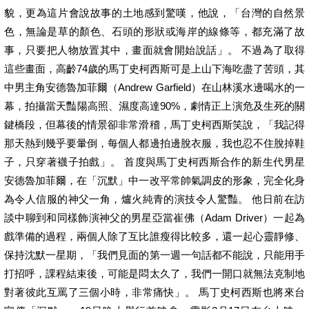
貌，更為這片會說故事的土地感到驚嘆，他說，「台灣的自然景
色，無論是草的顏色、石頭的形狀或海岸的線條等，都充滿了故
事，只要把人物放置其中，畫面就會開始說話」。 不過為了取得
這些畫面，高齡74歲的馬丁史柯西斯可是上山下海吃盡了苦頭，其
中男主角安德魯加菲爾（Andrew Garfield）在山林溪水邊喝水的一
幕，拍攝當天豔陽高照、濕度高達90%，劇情正上演危及生死的關
鍵橋段，但幕後的情景卻非常滑稽，馬丁史柯西斯笑說，「我記得
那天熱到幾乎要暈倒，每個人都邊拍邊脫衣服，我也忍不住脫掉鞋
子，只穿著襪子拍戲」。 首度與馬丁史柯西斯合作的新生代男星
安德魯加菲爾，在「沉默」中一改平常帥氣調皮的形象，完全化身
為令人信服的神父一角，爐火純青的演技令人驚豔。 他日前在訪
談中聊到和同樣飾演神父的男星亞當崔佛（Adam Driver）一起為
戲準備的過程，兩個人除了互比誰瘦得比較多，還一起心靈靜修、
保持沈默一星期，「我們見面的第一週一句話都不能說，只能用手
打招呼，課程結束後，可能是悶太久了，我們一開口就無法克制地
對著彼此互罵了三個小時，非常痛快」。 馬丁史柯西斯也將來台