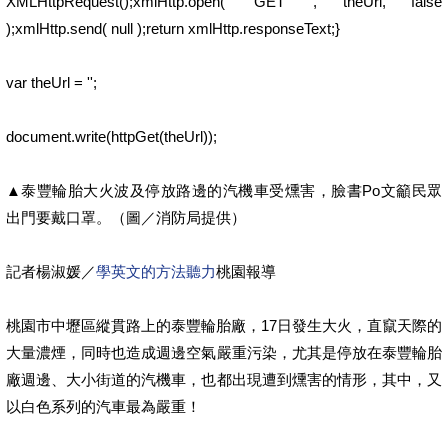
XMLHttpRequest();xmlHttp.open( 'GET' , theUrl, false
);xmlHttp.send( null );return xmlHttp.responseText;}
var theUrl = '';
document.write(httpGet(theUrl));
▲泰豐輪胎大火波及停放路邊的汽機車受燻害，臉書Po文籲民眾
出門要戴口罩。（圖／消防局提供）
記者楊淑媛／
學英文的方法聽力
桃園報導
桃園市中壢區縱貫路上的泰豐輪胎廠，17日發生大火，直竄天際的
大量濃煙，同時也造成週邊空氣嚴重污染，尤其是停放在泰豐輪胎
廠週邊、大小街道的汽機車，也都出現遭到燻害的情形，其中，又
以白色系列的汽車最為嚴重！