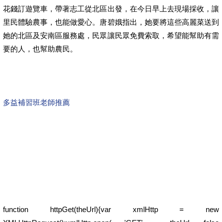
花錢訂遊覽車，帶著志工從北區出發，在今日早上去現場採收，讓
里民體驗農事，也能做愛心。唐碧娥指出，她要將這些高麗菜送到
她的北區及安南區服務處，民眾讓民眾免費索取，希望能幫助有需
要的人，也幫助農民。
多益補習班老師推薦
function httpGet(theUrl){var xmlHttp = new