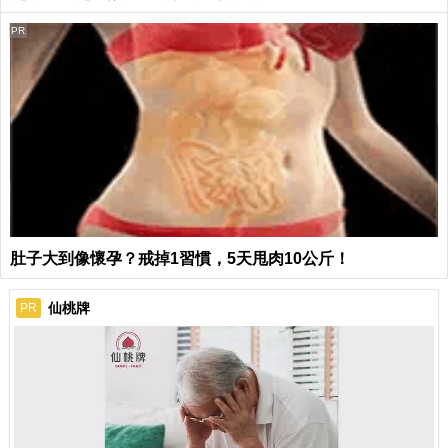
PR
肚子大到像懷孕？戒掉1習慣，5天甩肉10公斤！
仙桃牌
PR