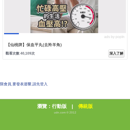
ads by popIn
【仙桃牌】保血平丸(去羚羊角)
觀看次數 40,109次
深入了解
限會員,要發表迴響,請先登入
瀏覽：
行動版
|
傳統版
udn.com © 2012