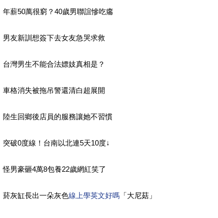
年薪50萬很窮？40歲男聯誼慘吃癟
男友新訓想簽下去女友急哭求救
台灣男生不能合法嫖妓真相是？
車格消失被拖吊警還清白超展開
陸生回鄉後店員的服務讓她不習慣
突破0度線！台南以北連5天10度↓
怪男豪砸4萬8包養22歲網紅笑了
菸灰缸長出一朵灰色
線上學英文好嗎
「大尼菇」