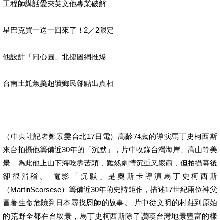
工程師講話愛夾英文他專業破解
星巴克買一送一回來了！2／2限定
他設計「同心圓」北捷圖網推爆
台南土魠魚羹超讚鄉民卻點出真相
（中央社記者鄭景雯台北17日電）高齡74歲的導演馬丁史柯西斯
來台拍攝他籌備近30年的「沉默」，片中收錄台灣海岸、高山等美
景，為此他上山下海吃盡苦頭，雖然劇情沉重又嚴肅，但拍攝幕後
卻很滑稽。 電影「沉默」是奧斯卡導演馬丁史柯西斯
（MartinScorsese）籌備近30年的史詩鉅作，描述17世紀兩位神父
冒著生命危險到日本尋找恩師的故事。 片中從文明的村莊到原始
的荒野全都在台取景，馬丁史柯西斯除了讚嘆台灣地景豐富的樣