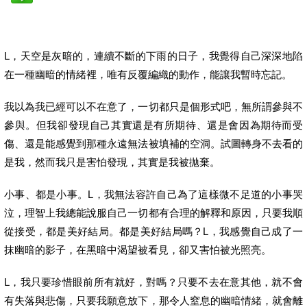
L，天空是灰暗的，連續不斷的下雨的日子，我覺得自己深深地陷
在一種幽暗的情緒裡，唯有反覆編織的動作，能讓我暫時忘記。
我以為我已經可以不在意了，一切都只是個形式吧，無所謂參與不
參與。但我卻發現自己其實還是有所期待、還是會因為期待而受
傷、還是能感覺到那種永遠無法被填補的空洞。試圖轉身不去看的
是我，然而我只是害怕發現，其實是我被拋棄。
小事、都是小事。L，我無法容許自己為了這樣微不足道的小事哭
泣，理智上我總能說服自己一切都有合理的解釋和原因，只要我順
從接受，都是美好結局。都是美好結局嗎？L，我感覺自己成了一
抹幽暗的影子，在黑暗中渴望被看見，卻又害怕被光照亮。
L，我只要珍惜眼前所有就好，對嗎？只要不去在意其他，就不會
有失落與悲傷，只要我願意放下，那令人窒息的幽暗情緒，就會離