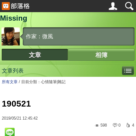
Missing
作家：微風
文章
相簿
文章列表
所有文章
/
目前分類：心情隨筆|雜記
190521
2019
/
05
/
21
12:45:42
598
0
4