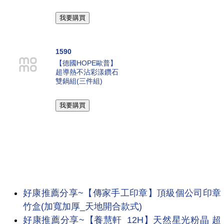
1590
【德國HOPE歐普】
超導熱不沾彩漾鑽石
雙鍋組(三件組)
好康推薦分享~【傳家手工印章】頂級個公司印章
竹盒(加寬加厚_天地開合款式)
好康推薦分享~【養慧軒_12H】天然星光粉晶 超