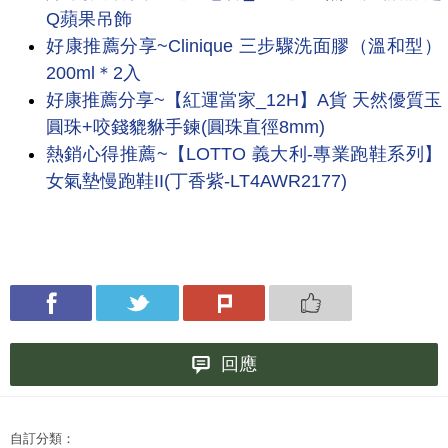
Q蘋果吊飾
好康推薦分享~Clinique 三步驟洗面膠（溫和型）
200ml＊2入
好康推薦分享~【紅運當家_12H】A貨 天然優質玉
圓珠+咬錢貔貅手鍊(圓珠直徑8mm)
熱銷心得推薦~【LOTTO 義大利-專業跑鞋系列】
女氣墊慢跑鞋II(丁香紫-LT4AWR2177)
回應
自訂分類：