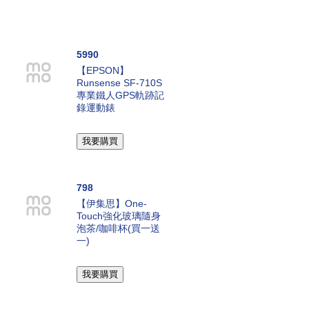
5990
【EPSON】
Runsense SF-710S
專業鐵人GPS軌跡記
錄運動錶
798
【伊集思】One-
Touch強化玻璃隨身
泡茶/咖啡杯(買一送
一)