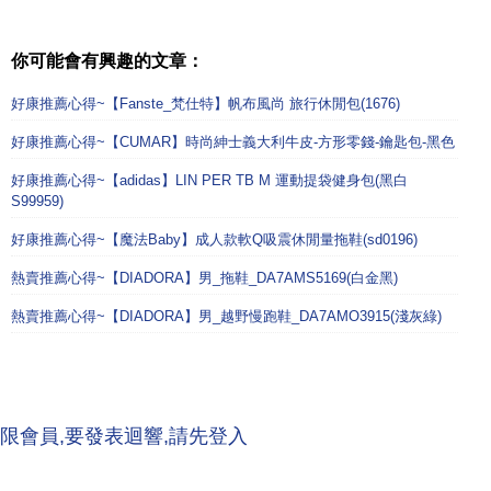
你可能會有興趣的文章：
好康推薦心得~【Fanste_梵仕特】帆布風尚 旅行休閒包(1676)
好康推薦心得~【CUMAR】時尚紳士義大利牛皮-方形零錢-鑰匙包-黑色
好康推薦心得~【adidas】LIN PER TB M 運動提袋健身包(黑白
S99959)
好康推薦心得~【魔法Baby】成人款軟Q吸震休閒量拖鞋(sd0196)
熱賣推薦心得~【DIADORA】男_拖鞋_DA7AMS5169(白金黑)
熱賣推薦心得~【DIADORA】男_越野慢跑鞋_DA7AMO3915(淺灰綠)
限會員,要發表迴響,請先登入