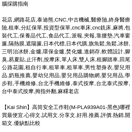
腦採購指南
花店,網路花店,泰迪熊,CNC,中古機械,醫療險,終身醫療
險,租車,分紅保單,投資型保單,cnc車床,cnc銑床,麻將,包
裝代工,保養品代工,食品代工,派報,夾報,靠腰墊,汽車窗
簾,隔熱膜,遮陽簾,日本代標,日本代購,旗魚鬆,魚鬆,冰餅,
三明治冰餅,金爐,環保金爐,焚化爐,進銷存,軟體設計,腳
臭,易夏貼,止汗劑,按摩床,單人床,雙人床,租腳踏車,田尾
公路花園,租自行車,租單車,租單車,男性塑身衣,嬰兒用
品,奶瓶推薦,嬰幼兒用品,嬰兒用品購物網,嬰兒用品,學
步鞋,手機維修,台北手機維修,泰式按摩,台北泰式按摩,
台中泰式按摩,拇指外翻,麻糬老店
【Kai Shin】高筒安全工作鞋(M-PLA939A01-黑色)哪裡
買最便宜.心得文.試用文.分享文.好用.推薦.評價.熱銷.開
箱文.優缺點比較