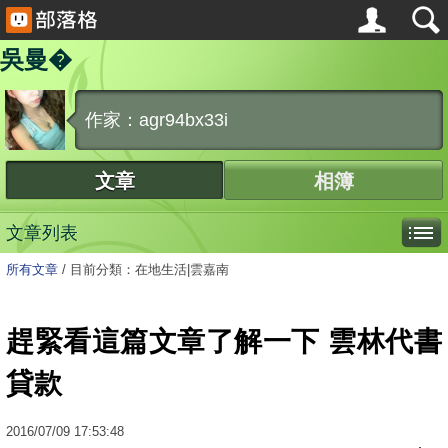
吳曼�
作家：agr94bx33i
文章
相簿
文章列表
所有文章
/
目前分類：在地生活|雲嘉南
趕緊看這篇文章了解一下 雲林代書
貸款
2016
/
07
/
09
17:53:48