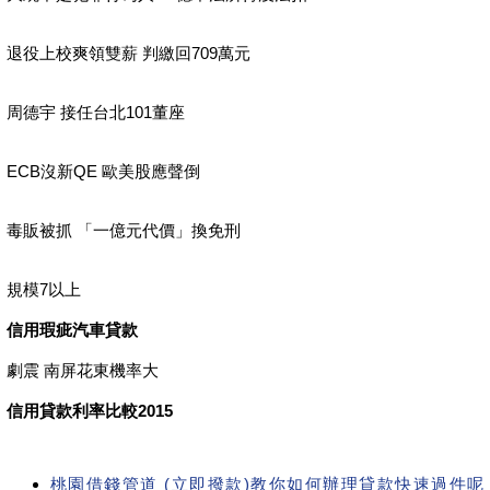
退役上校爽領雙薪 判繳回709萬元
周德宇 接任台北101董座
ECB沒新QE 歐美股應聲倒
毒販被抓 「一億元代價」換免刑
規模7以上
信用瑕疵汽車貸款
劇震 南屏花東機率大
信用貸款利率比較2015
桃園借錢管道 (立即撥款)教你如何辦理貸款快速過件呢