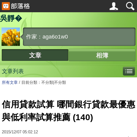
吳靜�
作家：aga6o1w0
文章
相簿
文章列表
所有文章
/
目前分類：不分類|不分類
信用貸款試算 哪間銀行貸款最優惠
與低利率試算推薦 (140)
2015
/
12
/
07
05:02:12