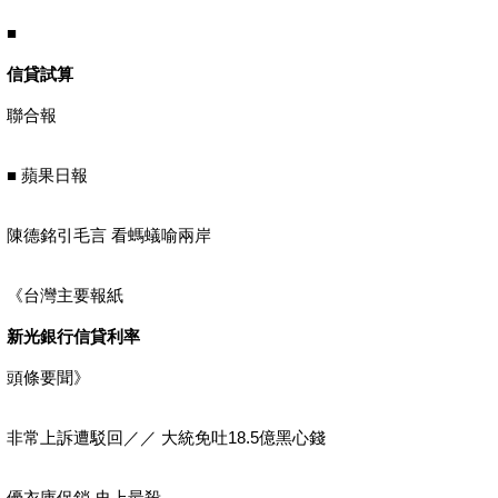
■
信貸試算
聯合報
■ 蘋果日報
陳德銘引毛言 看螞蟻喻兩岸
《台灣主要報紙
新光銀行信貸利率
頭條要聞》
非常上訴遭駁回／／ 大統免吐18.5億黑心錢
優衣庫促銷 史上最殺