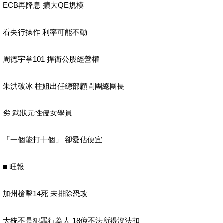
ECB再降息 擴大QE規模
看央行操作 利率可能不動
周德宇掌101 捍衛公股經營權
朱洪破冰 柱姐出任總部顧問團總團長
劣 武狀元性侵女學員
「一個能打十個」 卻愛佔便宜
■ 旺報
加州槍擊14死 未排除恐攻
大統不是犯罪行為人 18億不法所得沒法扣