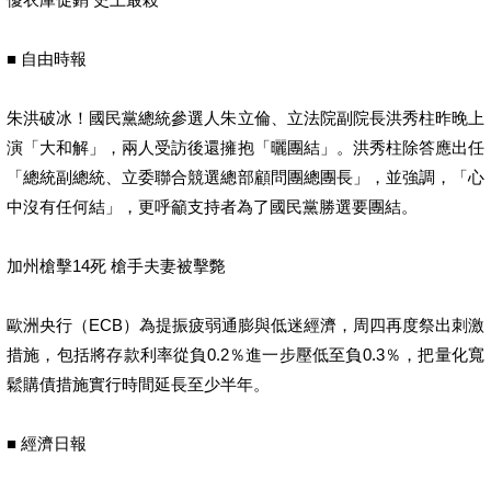
■ 自由時報
朱洪破冰！國民黨總統參選人朱立倫、立法院副院長洪秀柱昨晚上
演「大和解」，兩人受訪後還擁抱「曬團結」。洪秀柱除答應出任
「總統副總統、立委聯合競選總部顧問團總團長」，並強調，「心
中沒有任何結」，更呼籲支持者為了國民黨勝選要團結。
加州槍擊14死 槍手夫妻被擊斃
歐洲央行（ECB）為提振疲弱通膨與低迷經濟，周四再度祭出刺激
措施，包括將存款利率從負0.2％進一步壓低至負0.3％，把量化寬
鬆購債措施實行時間延長至少半年。
■ 經濟日報