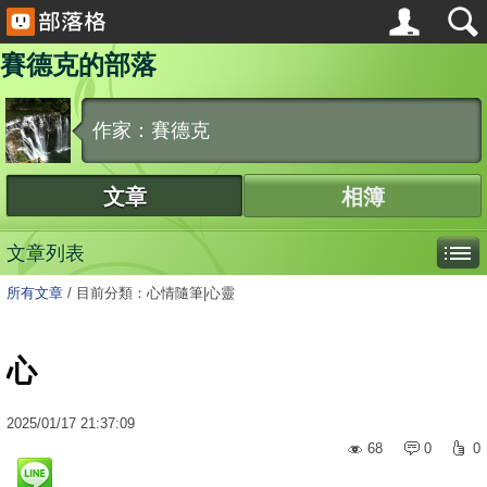
賽德克的部落
作家：賽德克
文章
相簿
文章列表
所有文章
/
目前分類：心情隨筆|心靈
心
2025
/
01
/
17
21:37:09
68
0
0