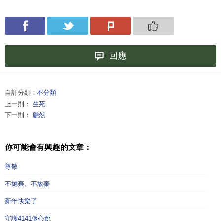
回應
自訂分類：
不分類
上一則：
生死
下一則：
翩然
你可能會有興趣的文章：
尊敬
不拋棄、不放棄
新年快樂了
守護4141個心跳