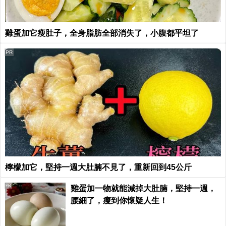
雞蛋加它瘦肚子，全身脂肪全部消失了，小腹都平坦了
PR
檸檬加它，堅持一週大肚腩不見了，重新回到45公斤
PR
雞蛋加一物就能減掉大肚腩，堅持一週，
腰細了，瘦到你懷疑人生！