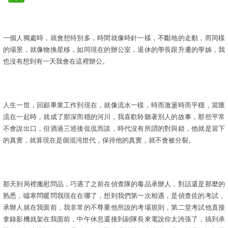
一個人獨處時，就會想特別多，時間就像時針一樣，不斷地的走動，而同樣
的場景，就像物換星移，如同現在的辦公室，退休的學長跟升遷的學姊，我
也沒有想到有一天我會在這裡辦公。
人生一世，回顧畢業工作到現在，就像流水一樣，時而激盪時而平穩，當匯
流在一起時，就成了那深而穩的河川，我喜歡聆聽著別人的故事，那些平常
不會說出口，但酒過三巡後侃侃而談，時代沒有所謂的對與錯，他就是當下
的真實，就算現在是個混沌世代，保持他的真實，就不會被分裂。
那天到局裡搬慰問品，巧遇了之前在偵查隊的毒品承辦人，對話還是那麼的
熟悉，噓寒問暖問我現在在哪了，想到我們第一次相遇，是偵查佐的考試，
承辦人就在我面前，我非常的不尊重他所說的考場規則，第二堂考試他直接
拿錄影機就架在我面前，中午休息還接到副隊長來電說你太誇張了，搞到承