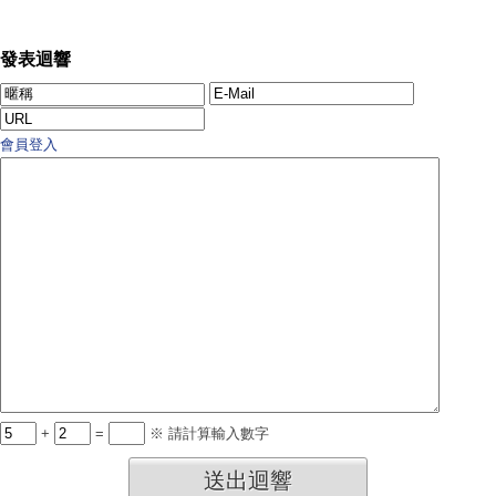
發表迴響
會員登入
+
=
※ 請計算輸入數字
送出迴響