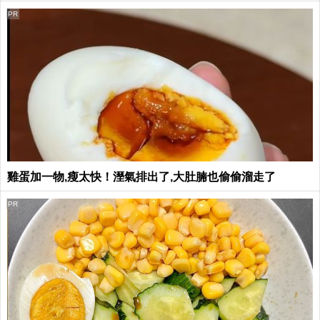
PR
雞蛋加一物,瘦太快！溼氣排出了,大肚腩也偷偷溜走了
PR