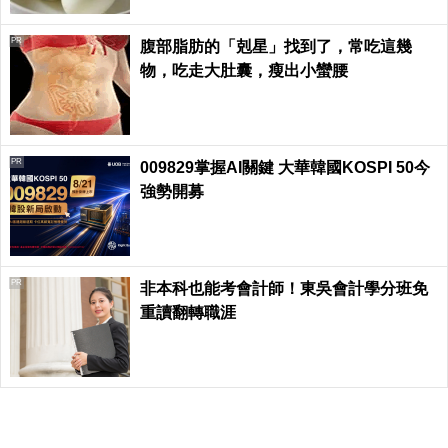
PR
腹部脂肪的「剋星」找到了，常吃這幾
物，吃走大肚囊，瘦出小蠻腰
PR
009829掌握AI關鍵 大華韓國KOSPI 50今
強勢開募
PR
非本科也能考會計師！東吳會計學分班免
重讀翻轉職涯