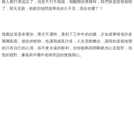
辦人都打來說話了，但是不打不相識，我離開偵查隊時，我們算是惺惺相惜
了，那天見面，他親切地問道學長好久不見，現在在哪了？
我應該算是幸運的，懷才不遇時，遇到了工作中的伯樂，才知道事情有許多
層層面面，彼此的較勁，也讓我成長許多，人生悲歡離合，讓我知道能改變
的只有自己的心境，你不會永遠的順利，但你能夠有顆剛硬的心去面對，坦
然的面對，像我高中國中老師所說的無愧我心。