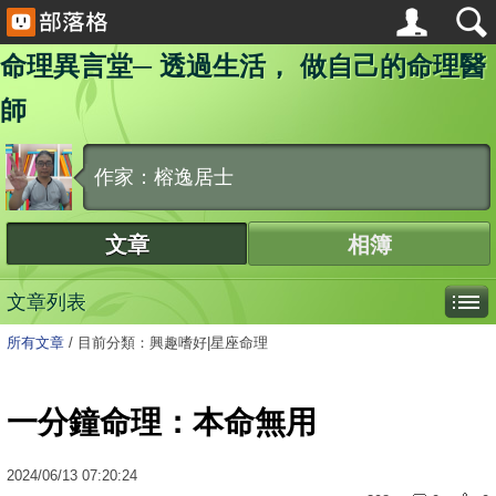
命理異言堂─ 透過生活， 做自己的命理醫
師
作家：榕逸居士
文章
相簿
文章列表
所有文章
/
目前分類：興趣嗜好|星座命理
一分鐘命理：本命無用
2024
/
06
/
13
07:20:24