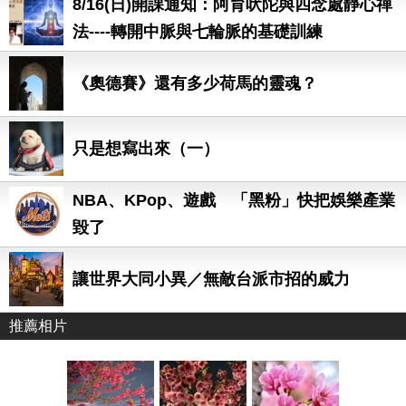
8/16(日)開課通知：阿育吠陀與四念處靜心禪
法----轉開中脈與七輪脈的基礎訓練
《奧德賽》還有多少荷馬的靈魂？
只是想寫出來（一）
NBA、KPop、遊戲 「黑粉」快把娛樂產業
毀了
讓世界大同小異／無敵台派市招的威力
推薦相片