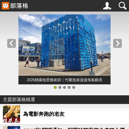
2026桃園地景藝術節｜竹圍漁港漫遊海風藝境
1
2
3
4
5
主題部落格精選
為電影奔跑的老友