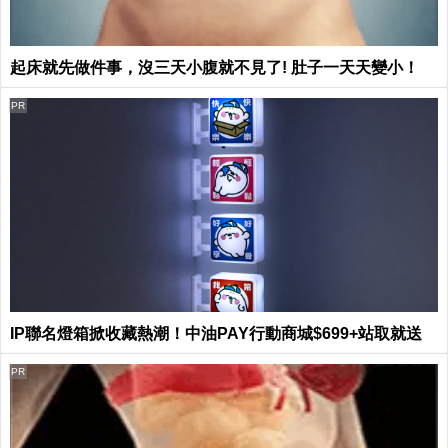
起床就先做件事，沒三天小腹就不見了! 肚子一天天變小！
PR
IP聯名燈箱掀收藏熱潮！中油PAY行動商城$699+站取就送
PR