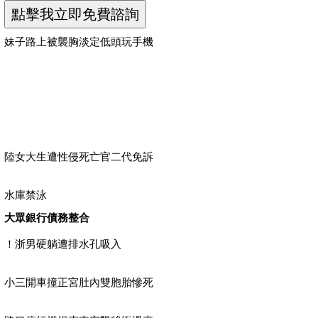
妹子路上被襲胸淡定低頭玩手機
陸女大生遭性侵死亡官二代免訴
水庫禁泳
大眾銀行債務整合
！浙男硬躺遭排水孔吸入
小三開車撞正宮肚內雙胞胎慘死