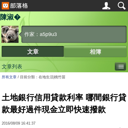
陳淑�
作家：a5p9u3
文章
相簿
文章列表
所有文章
/
目前分類：在地生活|桃竹苗
土地銀行信用貸款利率 哪間銀行貸
款最好過件現金立即快速撥款
2016
/
08
/
09
16:41:37