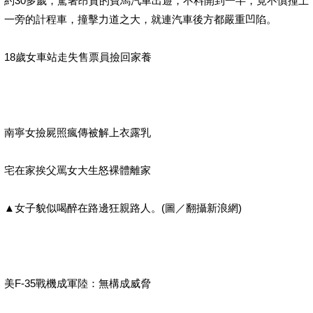
約30多歲，駕著昂貴的寶馬汽車出遊，不料開到一半，竟不慎撞上
一旁的計程車，撞擊力道之大，就連汽車後方都嚴重凹陷。
18歲女車站走失售票員撿回家養
南寧女撿屍照瘋傳被解上衣露乳
宅在家挨父罵女大生怒裸體離家
▲女子貌似喝醉在路邊狂親路人。(圖／翻攝新浪網)
美F-35戰機成軍陸：無構成威脅