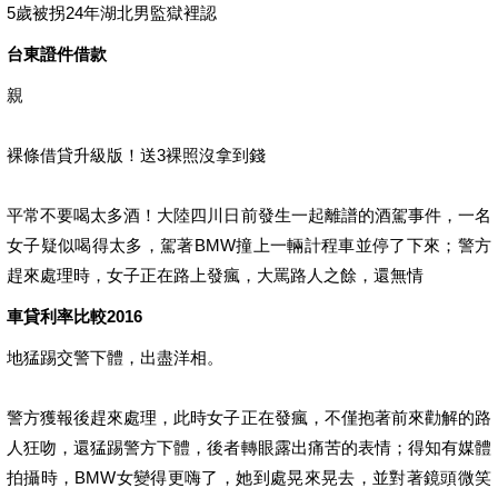
5歲被拐24年湖北男監獄裡認
台東證件借款
親
裸條借貸升級版！送3裸照沒拿到錢
平常不要喝太多酒！大陸四川日前發生一起離譜的酒駕事件，一名
女子疑似喝得太多，駕著BMW撞上一輛計程車並停了下來；警方
趕來處理時，女子正在路上發瘋，大罵路人之餘，還無情
車貸利率比較2016
地猛踢交警下體，出盡洋相。
警方獲報後趕來處理，此時女子正在發瘋，不僅抱著前來勸解的路
人狂吻，還猛踢警方下體，後者轉眼露出痛苦的表情；得知有媒體
拍攝時，BMW女變得更嗨了，她到處晃來晃去，並對著鏡頭微笑