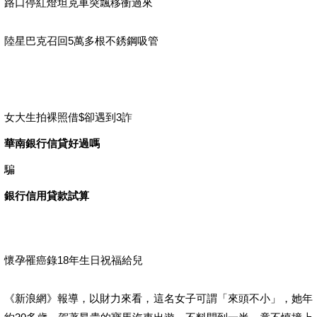
路口停紅燈坦克車突飄移衝過來
陸星巴克召回5萬多根不銹鋼吸管
女大生拍裸照借$卻遇到3詐
華南銀行信貸好過嗎
騙
銀行信用貸款試算
懷孕罹癌錄18年生日祝福給兒
《新浪網》報導，以財力來看，這名女子可謂「來頭不小」，她年