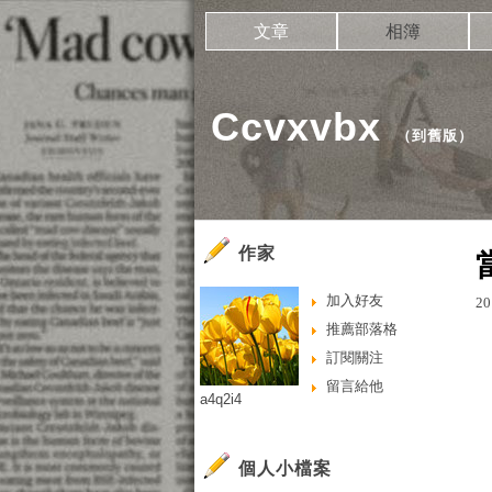
文章
相簿
Ccvxvbx
（
到舊版
）
作家
加入好友
20
推薦部落格
訂閱關注
留言給他
a4q2i4
個人小檔案