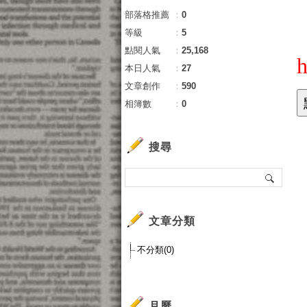
部落格推薦
：
0
等級
：
5
點閱人氣
：
25,168
h
本日人氣
：
27
文章創作
：
590
相簿數
：
0
搜尋
文章分類
不分類(0)
月曆