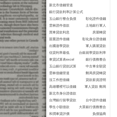
新北市借錢管道
銀行貸款利率計算公式
玉山銀行整合負債
彰化證件借錢
雲林證件借款
土地銀行軍人
買車貸款利息
房屋轉貸
苗栗證件借錢
彰化身分證借錢
出國遊學貸款
軍人購屋貸款
信貸利率最低
台銀就學貸款利率
車貸試算表excel
銀行債務整合
玉山銀行貸款試算
中古車全額貸
雲林借錢管道
郵局房貸轉貸
沒工作想借錢
貸款薪資證明
高雄哪裡可以借錢
軍人貸款 郵局
新北市身分證借款
台灣銀行留學貸款
台中證件借錢
學生小額借款
大眾銀行債務整合
和潤車貸評價
負債協商