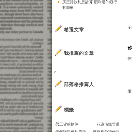
房屋貸款利息計算 順利過件銀行
有哪家
全
精選文章
我推薦的文章
信
>
部落格推薦人
限
標籤
勞工貸款條件
花蓮借錢管道
青年購屋低利貸款
苗栗身分證借款