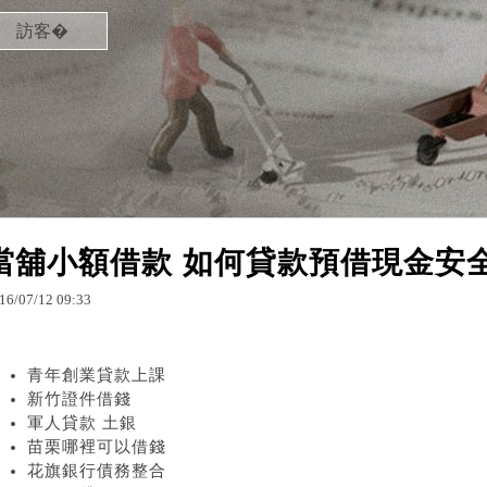
訪客�
當舖小額借款 如何貸款預借現金安
16
/
07
/
12
09
:
33
青年創業貸款上課
新竹證件借錢
軍人貸款 土銀
苗栗哪裡可以借錢
花旗銀行債務整合