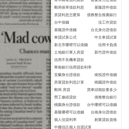
郵局保單借款利息
基隆證件借款
房貸利息怎麼算
債務整合推薦銀行
台中借錢
沒工作貸款
基隆證件借錢
台北身分證借款
車貸試算公式
中古車貸試算
新北市哪裡可以借錢
信用卡負債
土地銀行軍人房貸
新竹證件借款
信用不良機車貸款
華南銀行信用貸款利率
宜蘭身分證借款
南投證件借錢
房屋貸款利息計算
桃園證件借款
郵局 房貸
買車頭期款要多少
勞工修繕貸款
債務整合銀行
桃園身分證借款
台中哪裡可以借錢
基隆哪裡可以借錢
台南身分證借款
個人信貸利率
創業貸款資格
中國信託個人信貸試算