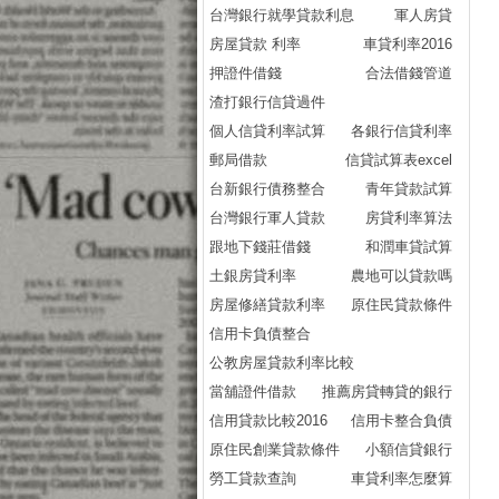
台灣銀行就學貸款利息
軍人房貸
房屋貸款 利率
車貸利率2016
押證件借錢
合法借錢管道
渣打銀行信貸過件
個人信貸利率試算
各銀行信貸利率
郵局借款
信貸試算表excel
台新銀行債務整合
青年貸款試算
台灣銀行軍人貸款
房貸利率算法
跟地下錢莊借錢
和潤車貸試算
土銀房貸利率
農地可以貸款嗎
房屋修繕貸款利率
原住民貸款條件
信用卡負債整合
公教房屋貸款利率比較
當舖證件借款
推薦房貸轉貸的銀行
信用貸款比較2016
信用卡整合負債
原住民創業貸款條件
小額信貸銀行
勞工貸款查詢
車貸利率怎麼算