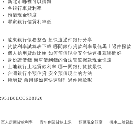
新北市哪裡可以借錢
各銀行車貸利率
預借現金額度
哪家銀行信貸利率低
遠東銀行債務整合 超快速過件銀行分享
貸款利率試算表下載 哪間銀行貸款利率最低馬上過件撥款
個人信用貸款比較 如何預借現金安全快速推薦哪間好
身份證借錢 簡單借到錢的合法管道撥款現金快速
土地銀行土地貸款利率 哪一間銀行貸款最快
台灣銀行小額信貸 安全預借現金的方法
轉增貸 急用錢如何快速辦理過件撥款呢
2951B8ECC6B8F20
軍人房屋貸款利率
青年創業貸款上課
預借現金額度
機車二胎貸款