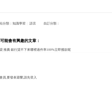
站分類：
知識學習
｜
語言
自訂分類：
你可能會有興趣的文章：
貸 推薦 銀行貸不下來哪裡過件率100%立即撥款呢
會員,要發表迴響,請先登入