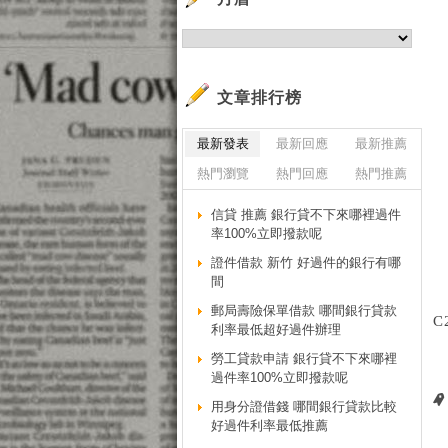
文章排行榜
最新發表
最新回應
最新推薦
熱門瀏覽
熱門回應
熱門推薦
信貸 推薦 銀行貸不下來哪裡過件
率100%立即撥款呢
證件借款 新竹 好過件的銀行有哪
間
郵局壽險保單借款 哪間銀行貸款
C
利率最低超好過件辦理
勞工貸款申請 銀行貸不下來哪裡
過件率100%立即撥款呢
用身分證借錢 哪間銀行貸款比較
好過件利率最低推薦