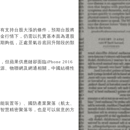
沒有支持台股大漲的條件，預期台股將
資金行情下，仍需以扎實基本面為選股
基期夠低，正處景氣谷底回升階段的類
果供應鏈卻面臨iPhone 2016
能源、物聯網及網通相關，中國結構性
儲能裝置等）、國防產業聚落（航太、
、智慧精密聚落等，也是可以留意的方