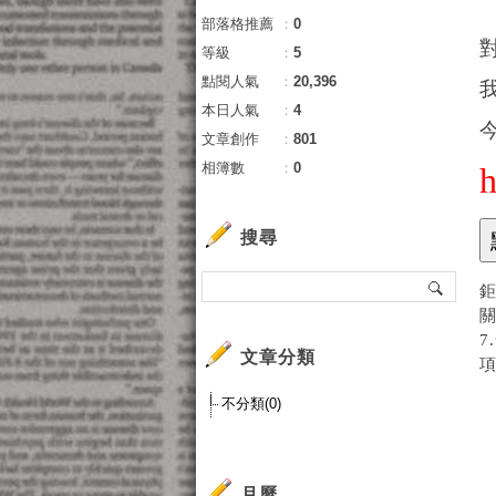
部落格推薦
：
0
等級
：
5
點閱人氣
：
20,396
本日人氣
：
4
文章創作
：
801
相簿數
：
0
搜尋
鉅
關
7
文章分類
項
不分類(0)
月曆