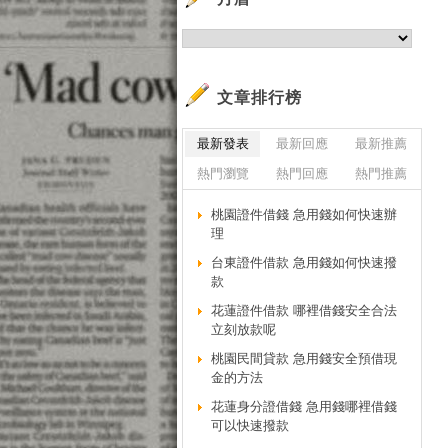
文章排行榜
最新發表
最新回應
最新推薦
熱門瀏覽
熱門回應
熱門推薦
桃園證件借錢 急用錢如何快速辦
理
台東證件借款 急用錢如何快速撥
款
花蓮證件借款 哪裡借錢安全合法
立刻放款呢
桃園民間貸款 急用錢安全預借現
金的方法
花蓮身分證借錢 急用錢哪裡借錢
可以快速撥款