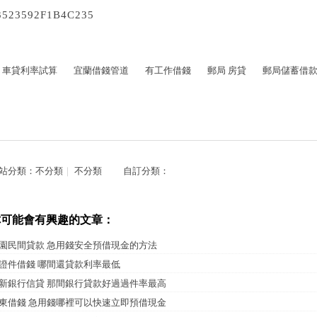
3523592F1B4C235
車貸利率試算
宜蘭借錢管道
有工作借錢
郵局 房貸
郵局儲蓄借
站分類：
不分類
｜
不分類
自訂分類：
你可能會有興趣的文章：
園民間貸款 急用錢安全預借現金的方法
證件借錢 哪間還貸款利率最低
新銀行信貸 那間銀行貸款好過過件率最高
東借錢 急用錢哪裡可以快速立即預借現金