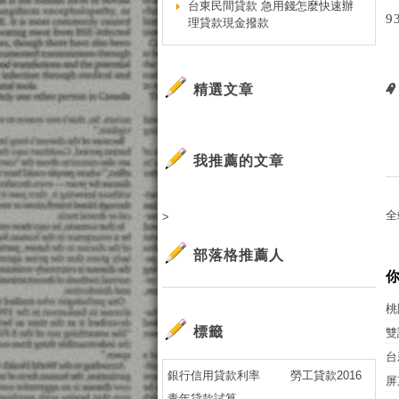
台東民間貸款 急用錢怎麼快速辦
9
理貸款現金撥款
精選文章
我推薦的文章
全
>
部落格推薦人
桃
標籤
雙
台
銀行信用貸款利率
勞工貸款2016
屏
青年貸款試算