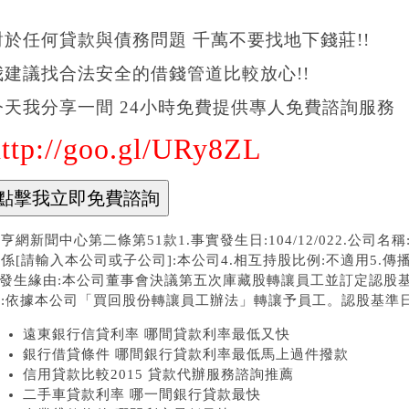
對於任何貸款與債務問題 千萬不要找地下錢莊!!
我建議找合法安全的借錢管道比較放心!!
今天我分享一間 24小時免費提供專人免費諮詢服務
http://goo.gl/URy8ZL
亨網新聞中心第二條第51款1.事實發生日:104/12/022.公司
係[請輸入本公司或子公司]:本公司4.相互持股比例:不適用5.傳
.發生緣由:本公司董事會決議第五次庫藏股轉讓員工並訂定認股基準
:依據本公司「買回股份轉讓員工辦法」轉讓予員工。認股基準日：
遠東銀行信貸利率 哪間貸款利率最低又快
銀行借貸條件 哪間銀行貸款利率最低馬上過件撥款
信用貸款比較2015 貸款代辦服務諮詢推薦
二手車貸款利率 哪一間銀行貸款最快