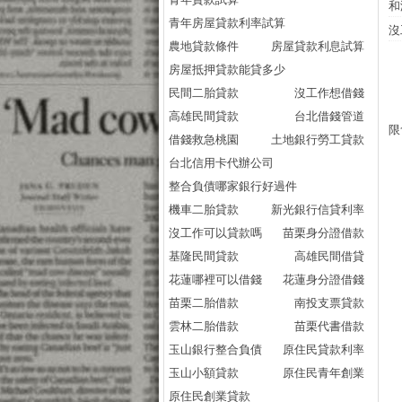
和
青年房屋貸款利率試算
沒
農地貸款條件
房屋貸款利息試算
房屋抵押貸款能貸多少
民間二胎貸款
沒工作想借錢
高雄民間貸款
台北借錢管道
限
借錢救急桃園
土地銀行勞工貸款
台北信用卡代辦公司
整合負債哪家銀行好過件
機車二胎貸款
新光銀行信貸利率
沒工作可以貸款嗎
苗栗身分證借款
基隆民間貸款
高雄民間借貸
花蓮哪裡可以借錢
花蓮身分證借錢
苗栗二胎借款
南投支票貸款
雲林二胎借款
苗栗代書借款
玉山銀行整合負債
原住民貸款利率
玉山小額貸款
原住民青年創業
原住民創業貸款