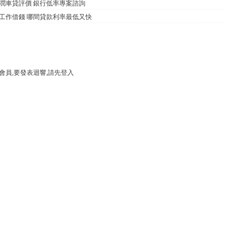
潤車貸評價 銀行低率專案諮詢
工作借錢 哪間貸款利率最低又快
會員,要發表迴響,請先登入