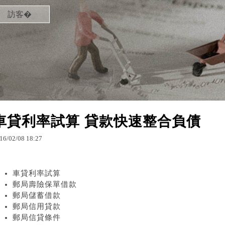
訪客�
車貸利率試算 貸款快速整合負債
16
/
02
/
08
18
:
27
車貸利率試算
郵局壽險保單借款
郵局儲蓄借款
郵局信用貸款
郵局信貸條件