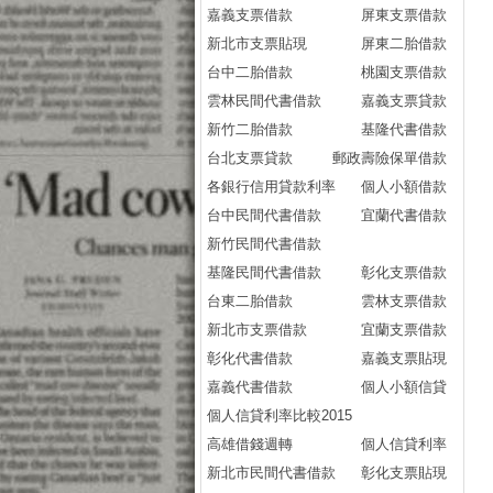
嘉義支票借款
屏東支票借款
新北市支票貼現
屏東二胎借款
台中二胎借款
桃園支票借款
雲林民間代書借款
嘉義支票貸款
新竹二胎借款
基隆代書借款
台北支票貸款
郵政壽險保單借款
各銀行信用貸款利率
個人小額借款
台中民間代書借款
宜蘭代書借款
新竹民間代書借款
基隆民間代書借款
彰化支票借款
台東二胎借款
雲林支票借款
新北市支票借款
宜蘭支票借款
彰化代書借款
嘉義支票貼現
嘉義代書借款
個人小額信貸
個人信貸利率比較2015
高雄借錢週轉
個人信貸利率
新北市民間代書借款
彰化支票貼現