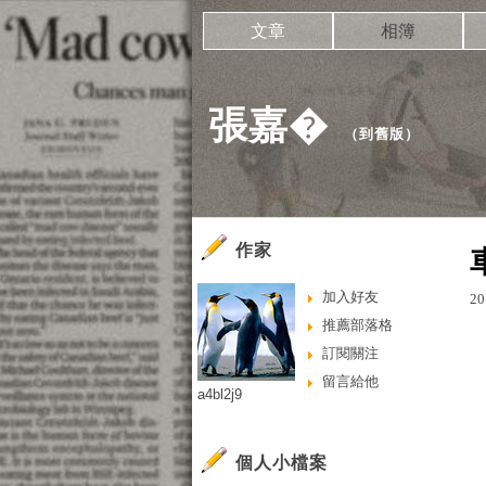
文章
相簿
張嘉�
（
到舊版
）
作家
加入好友
20
推薦部落格
訂閱關注
留言給他
a4bl2j9
個人小檔案