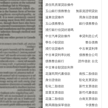
原住民房屋貸款條件
玉山銀行債務整合
無薪資證明貸款
遠東信貸條件
用身分證借錢
玉山債務整合
銀行債務整合
渣打銀行信貸好過嗎
中古汽車貸款條件
車貸利息公式
學生小額貸款
整合債務
渣打信貸條件
中古車貸利率
中古車貸利率比較
債務整合公司
債務整合銀行
證件借款 台北
中古車全額貸款利率
花蓮民間代書借款
南投二胎借款
身分證借款
彰化支票貸款
彰化二胎借款
新竹支票借款
苗栗支票借款
新竹代書借款
花蓮二胎借款
台南支票借款
郵局壽險保單借款
卡債整合