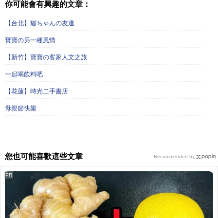
你可能會有興趣的文章：
【台北】貓ちゃんの友達
寶寶の另一種風情
【新竹】寶寶の客家人文之旅
一起喝飲料吧
【花蓮】時光二手書店
母親節快樂
您也可能喜歡這些文章
Recommended by
PR