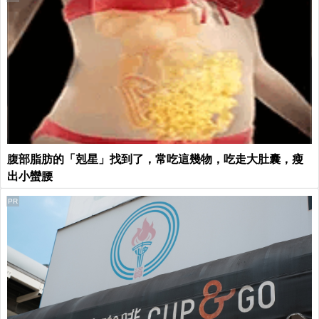
腹部脂肪的「剋星」找到了，常吃這幾物，吃走大肚囊，瘦
出小蠻腰
PR