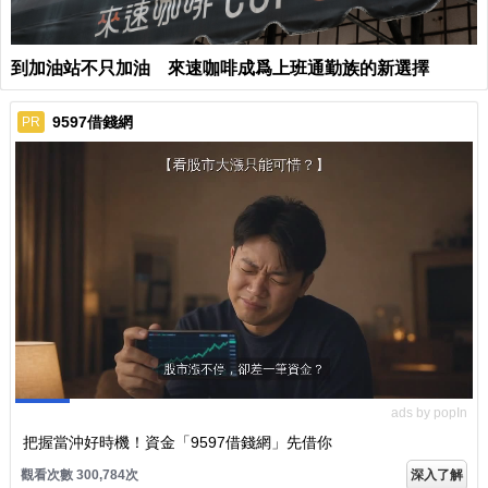
到加油站不只加油 來速咖啡成爲上班通勤族的新選擇
9597借錢網
PR
ads by popIn
把握當沖好時機！資金「9597借錢網」先借你
觀看次數 300,784次
深入了解