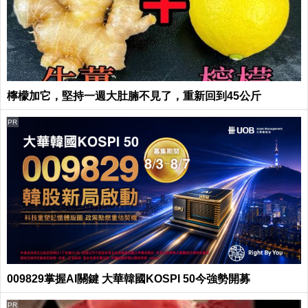
檸檬加它，堅持一週大肚腩不見了，重新回到45公斤
PR
009829掌握AI關鍵 大華韓國KOSPI 50今強勢開募
PR