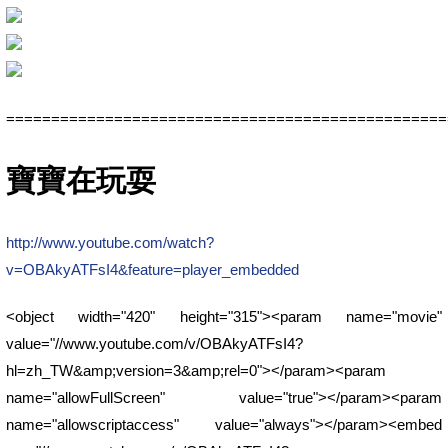
=================================================
寶寶在玩耍
http://www.youtube.com/watch?
v=OBAkyATFsI4&feature=player_embedded
<object width="420" height="315"><param name="movie"
value="//www.youtube.com/v/OBAkyATFsI4?
hl=zh_TW&amp;version=3&amp;rel=0"></param><param
name="allowFullScreen" value="true"></param><param
name="allowscriptaccess" value="always"></param><embed