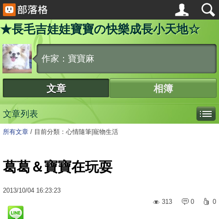
★長毛吉娃娃寶寶の快樂成長小天地☆
作家：寶寶麻
文章
相簿
文章列表
所有文章
/
目前分類：心情隨筆|寵物生活
葛葛＆寶寶在玩耍
2013
/
10
/
04
16:23:23
313
0
0