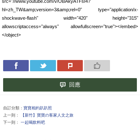
src="//www.youtube.com/v/OBAkyATFsI4?
hl=zh_TW&amp;version=3&amp;rel=0" type="application/x-
shockwave-flash" width="420" height="315"
allowscriptaccess="always" allowfullscreen="true"></embed>
</object>
回應
自訂分類：
寶寶相約趴趴照
上一則：
【新竹】寶寶の客家人文之旅
下一則：
一起喝飲料吧