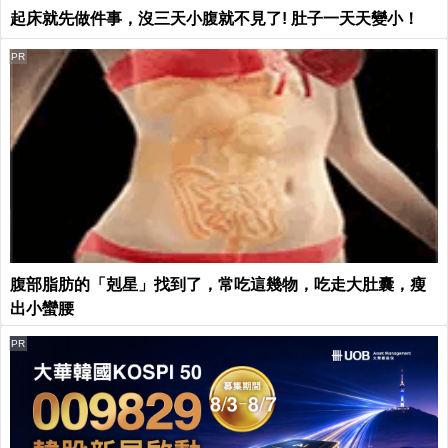
起床就先做件事，沒三天小腹就不見了! 肚子一天天變小！
PR
腹部脂肪的「剋星」找到了，常吃這幾物，吃走大肚囊，瘦
出小蠻腰
PR