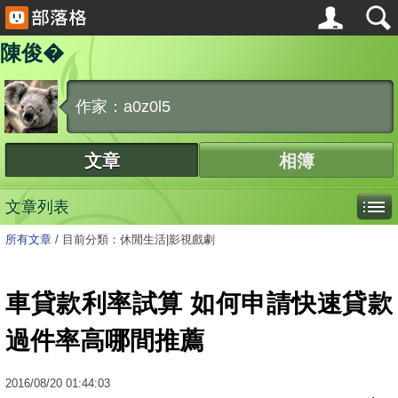
陳俊�
作家：a0z0l5
文章
相簿
文章列表
所有文章
/
目前分類：休閒生活|影視戲劇
車貸款利率試算 如何申請快速貸款
過件率高哪間推薦
2016
/
08
/
20
01:44:03