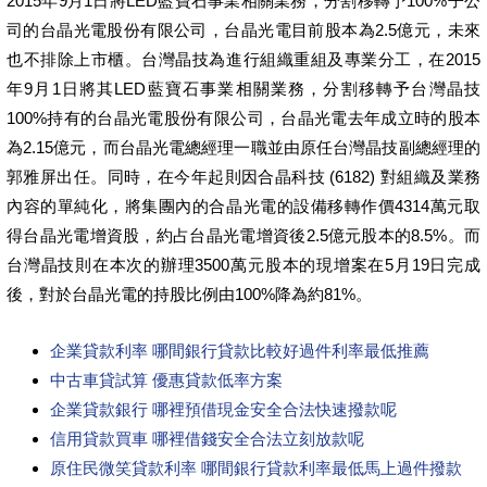
2015年9月1日將LED藍寶石事業相關業務，分割移轉予100%子公
司的台晶光電股份有限公司，台晶光電目前股本為2.5億元，未來
也不排除上市櫃。台灣晶技為進行組織重組及專業分工，在2015
年9月1日將其LED藍寶石事業相關業務，分割移轉予台灣晶技
100%持有的台晶光電股份有限公司，台晶光電去年成立時的股本
為2.15億元，而台晶光電總經理一職並由原任台灣晶技副總經理的
郭雅屏出任。同時，在今年起則因合晶科技 (6182) 對組織及業務
內容的單純化，將集團內的合晶光電的設備移轉作價4314萬元取
得台晶光電增資股，約占台晶光電增資後2.5億元股本的8.5%。而
台灣晶技則在本次的辦理3500萬元股本的現增案在5月19日完成
後，對於台晶光電的持股比例由100%降為約81%。
企業貸款利率 哪間銀行貸款比較好過件利率最低推薦
中古車貸試算 優惠貸款低率方案
企業貸款銀行 哪裡預借現金安全合法快速撥款呢
信用貸款買車 哪裡借錢安全合法立刻放款呢
原住民微笑貸款利率 哪間銀行貸款利率最低馬上過件撥款