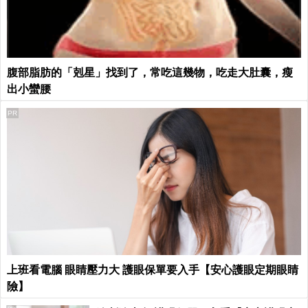
腹部脂肪的「剋星」找到了，常吃這幾物，吃走大肚囊，瘦
出小蠻腰
PR
上班看電腦 眼睛壓力大 護眼保單要入手【安心護眼定期眼睛
險】