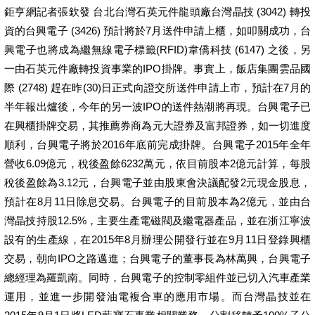
鉅亨網記者張欽發 台北台灣石英元件龍頭廠台灣晶技 (3042) 轉投
資的台興電子 (3426) 預計將於7月送件申請上櫃，如叩關成功，台
興電子也將成為繼無線電子標籤(RFID)韋僑科技 (6147) 之後，另
一由石英元件廠轉投資事業的IPO掛牌。事實上，飯店集團雲品國
際 (2748) 趕在昨(30)日正式向證交所送件申請上市，預計在7月的
半年報出爐後，今年的另一波IPO的送件熱潮將再現。台興電子已
在興櫃掛牌交易，其推薦券商為元大證券及富邦證券，如一切進度
順利，台興電子將於2016年底前完成掛牌。台興電子2015年全年
營收6.09億元，稅後盈餘6232萬元，依目前股本2億元計算，每股
稅後盈餘為3.12元，台興電子並由股東會決議配發2元現金股息，
預計在8月11日除息交易。台興電子的目前股本為2億元，並由台
灣晶技持股12.5%，主要生產電磁閥及繼電器產品，並在浙江寧波
設有的生產線，在2015年8月辦理公開發行並在9月11日登錄興櫃
交易，朝向IPO之路邁進；台興電子的董事長為林萬興，台興電子
總經理為羅凱南。同時，台興電子的控制零組件並已切入汽車產業
運用，並進一步開發油電複合車的應用市場。而台灣晶技並在