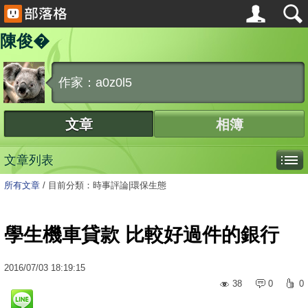
陳俊�
作家：a0z0l5
文章
相簿
文章列表
所有文章
/
目前分類：時事評論|環保生態
學生機車貸款 比較好過件的銀行
2016
/
07
/
03
18:19:15
38
0
0