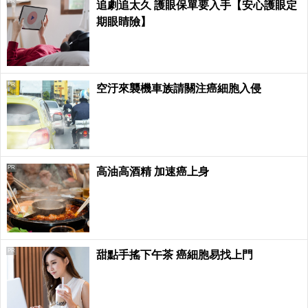
PR
追劇追太久 護眼保單要入手【安心護眼定
期眼睛險】
PR
空汙來襲機車族請關注癌細胞入侵
PR
高油高酒精 加速癌上身
PR
甜點手搖下午茶 癌細胞易找上門