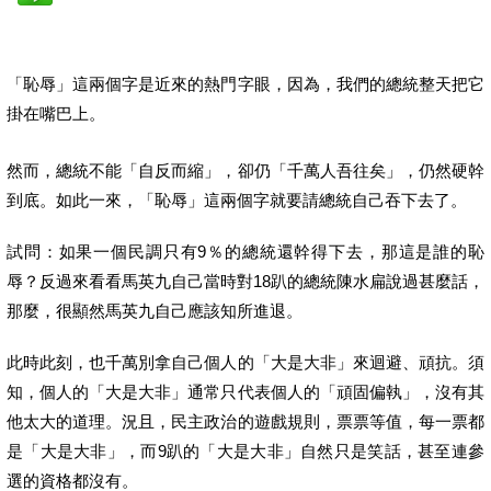
「恥辱」這兩個字是近來的熱門字眼，因為，我們的總統整天把它
掛在嘴巴上。
然而，總統不能「自反而縮」，卻仍「千萬人吾往矣」，仍然硬幹
到底。如此一來，「恥辱」這兩個字就要請總統自己吞下去了。
試問：如果一個民調只有9％的總統還幹得下去，那這是誰的恥
辱？反過來看看馬英九自己當時對18趴的總統陳水扁說過甚麼話，
那麼，很顯然馬英九自己應該知所進退。
此時此刻，也千萬別拿自己個人的「大是大非」來迴避、頑抗。須
知，個人的「大是大非」通常只代表個人的「頑固偏執」，沒有其
他太大的道理。況且，民主政治的遊戲規則，票票等值，每一票都
是「大是大非」，而9趴的「大是大非」自然只是笑話，甚至連參
選的資格都沒有。