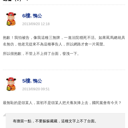
6樓.
鴨公
2013
/
09
/
20
12
:
18
抱歉！我怕被告，像我這種三無牌，一進法院穩死不活。如果罵馬總統具
名無仿，他老兄從來不為這種事告人，所以網路才會一片罵聲。
所以很抱歉，不管上不上得了台面，發洩一下。
5樓.
鴨公
2013
/
09
/
20
09
:
51
最無恥的是頌某人，當初不是頌某人把犬養灰捧上去，國民黨會有今天？
有擔當一點，不要躲躲藏藏，這種文字上不了台面。