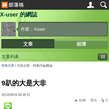
X-user 的網誌
作家：Xuser
文章
相簿
文章列表
所有文章
/
目前分類：時事評論|雜論
9趴的大是大非
2013
/
09
/
19
09:28:31
3138
6
0