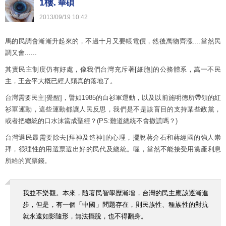
1樓.
華碩
2013
/
09
/
19
10
:
42
馬的民調會漸漸升起來的，不過十月又要帳電價，然後萬物齊漲....當然民
調又會......
其實民主制度仍有好處，像我們台灣充斥著[細胞]的公務體系，萬一不民
主，王金平大概已經人頭真的落地了。
台灣需要民主[覺醒]，譬如1985的白衫軍運動，以及以前施明德所帶領的紅
衫軍運動，這些運動都讓人民反思，我們是不是該盲目的支持某些政黨，
或者把總統的口水沫當成聖經？(PS:難道總統不會撒謊嗎？)
台灣選民最需要除去[拜神及造神]的心理，擺脫蔣介石和蔣經國的強人崇
拜，很理性的用選票選出好的民代及總統。喔，當然不能接受用黨產利息
所給的買票錢。
我並不樂觀。本來，隨著民智學歷漸增，台灣的民主應該逐漸進
步，但是，有一個「中國」問題存在，則民族性、種族性的對抗
就永遠如影隨形，無法擺脫，也不得翻身。