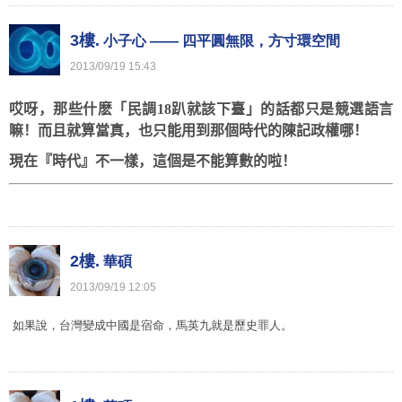
3樓.
小子心 —— 四平圓無限，方寸環空間
2013
/
09
/
19
15
:
43
哎呀，那些什麽「民調18趴就該下臺」的話都只是競選語言
嘛！而且就算當真，也只能用到那個時代的陳記政權哪！
現在『時代』不一樣，這個是不能算數的啦！
2樓.
華碩
2013
/
09
/
19
12
:
05
如果說，台灣變成中國是宿命，馬英九就是歷史罪人。