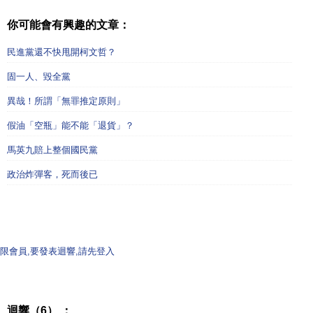
你可能會有興趣的文章：
民進黨還不快甩開柯文哲？
固一人、毀全黨
異哉！所謂「無罪推定原則」
假油「空瓶」能不能「退貨」？
馬英九賠上整個國民黨
政治炸彈客，死而後已
限會員,要發表迴響,請先登入
迴響（6） ：