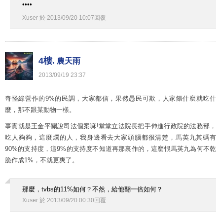
••••
Xuser
於
2013
/
09
/
20
10
:
07
回覆
4樓.
農天雨
2013
/
09
/
19
23
:
37
奇怪綠營作的9%的民調，大家都信，果然愚民可欺，人家餵什麼就吃什
麼，那不跟某動物一樣。
事實就是王金平關說司法個案嘛!堂堂立法院長把手伸進行政院的法務部，
吃人夠夠，這麼爛的人，我身邊看去大家頭腦都很清楚，馬英九其碼有
90%的支持度，這9%的支持度不知道再那裏作的，這麼恨馬英九為何不乾
脆作成1%，不就更爽了。
那麼，tvbs的11%如何？不然，給他翻一倍如何？
Xuser
於
2013
/
09
/
20
00
:
30
回覆