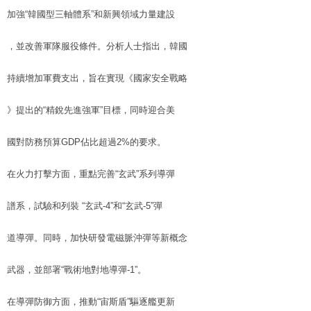
加強“韓國型三軸體系”和新興領域力量建設
，並改善軍隊服役條件。分析人士指出，韓國
持續增加軍費支出，旨在實現《國家安全戰略
》提出的“精銳先進強軍”目標，同時迎合美
國對防務預算GDP佔比超過2%的要求。
在火力打擊方面，重點完善“玄武”系列導彈
譜系，試驗和列裝 “玄武-4”和“玄武-5”彈
道導彈。同時，加快研發電磁脈沖彈等新概念
武器，並部署“戰術地對地導彈-1”。
在導彈防御方面，推動“宙斯盾”驅逐艦更新