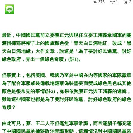
375
1
2
最近，中國國民黨前立委蔡正元與現任立委王鴻薇拿國軍的關
渡指揮部將帽子上的國旗顏色從「青天白日滿地紅」改成「黑
天白日滿地綠」大作文章，說這是「為了要討好民進黨、討好
綠色政府，弄出一個綠色奇蹟」(註1)。
但事實上，包括美國、韓國乃至於中國在內等國家的軍隊徽章
為了配合軍服或裝備戰場隱蔽偽裝需要而變成綠色黑色或其他
顏色是很常見的事情(註2)，如果依照蔡正元與王鴻薇的邏輯，
難道這些國家也都是為了要討好民進黨、討好綠色政府的綠色
奇蹟？
由此可見，蔡、王二人不但毫無軍事常識，而且滿腦子都充滿
了中國國民黨的偏狹政治意識形態，這種情況對中國國民黨來