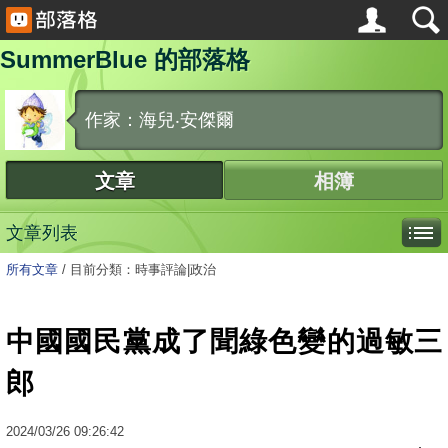
SummerBlue 的部落格
作家：海兒‧安傑爾
文章
相簿
文章列表
所有文章
/
目前分類：時事評論|政治
中國國民黨成了聞綠色變的過敏三
郎
2024
/
03
/
26
09:26:42