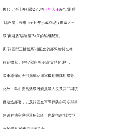
換代，預計將列裝2至3艘
正祖大王
級“宙斯盾
”驅逐艦，未來 5至10年形成與現役世宗大王
級“宙斯盾”驅逐艦“3+3”的編組配置。
與“韓國型三軸體系”相配套的部隊編制也將
得到擴充，包括“戰略司令部”實體化運行、
陸軍導彈司令部擴編及海軍機動艦隊組建等。
此外，島山安昌浩級潛艇批量入役及其二期項
目建造部署，以及韓國空軍導彈防御司令部籌
建遠程地空導彈運用部隊，也是構建“韓國型
三軸體系”的重要組成部分。