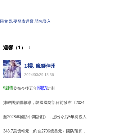
限會員,要發表迴響,請先登入
迴響（1） ：
1樓.
魔獅伸州
2024
/
03
/
29
13
:
36
韓國
國防
發布今後五年
計劃
據韓國媒體報導，韓國國防部日前發布《2024
至2028年國防中期計劃》，提出今后5年將投入
348.7萬億韓元（約合2706億美元）國防預算，