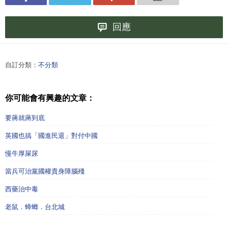
回應
自訂分類：
不分類
你可能會有興趣的文章：
要蔣就蔣到底
英國也搞「國進民退」對付中國
慢牛厚屎尿
當兵可治黨國權貴身障腦殘
西藥治中毒
老鼠．蟑螂．台北城