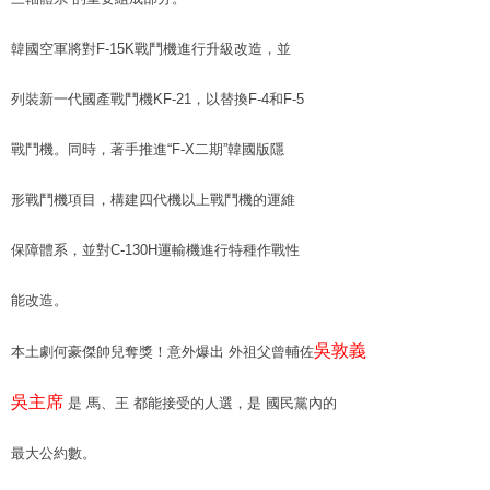
韓國空軍將對F-15K戰鬥機進行升級改造，並
列裝新一代國產戰鬥機KF-21，以替換F-4和F-5
戰鬥機。同時，著手推進“F-X二期”韓國版隱
形戰鬥機項目，構建四代機以上戰鬥機的運維
保障體系，並對C-130H運輸機進行特種作戰性
能改造。
吳敦義
本土劇何豪傑帥兒奪獎！意外爆出 外祖父曾輔佐
吳主席
是 馬、王 都能接受的人選，是 國民黨內的
最大公約數。