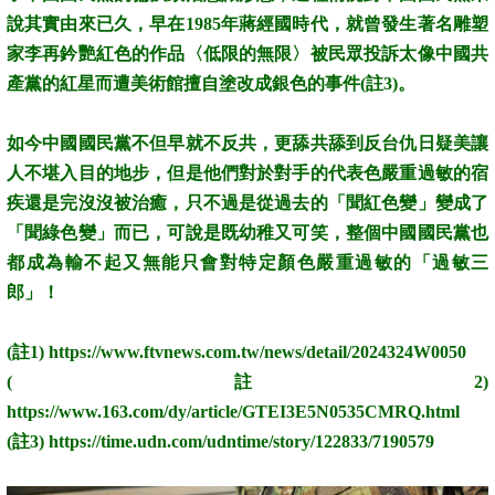
說其實由來已久，早在1985年蔣經國時代，就曾發生著名雕塑
家李再鈐艷紅色的作品〈低限的無限〉被民眾投訴太像中國共
產黨的紅星而遭美術館擅自塗改成銀色的事件(註3)。
如今中國國民黨不但早就不反共，更舔共舔到反台仇日疑美讓
人不堪入目的地步，但是他們對於對手的代表色嚴重過敏的宿
疾還是完沒沒被治癒，只不過是從過去的「聞紅色變」變成了
「聞綠色變」而已，可說是既幼稚又可笑，整個中國國民黨也
都成為輸不起又無能只會對特定顏色嚴重過敏的「過敏三
郎」！
(註1) https://www.ftvnews.com.tw/news/detail/2024324W0050
(註2)
https://www.163.com/dy/article/GTEI3E5N0535CMRQ.html
(註3) https://time.udn.com/udntime/story/122833/7190579