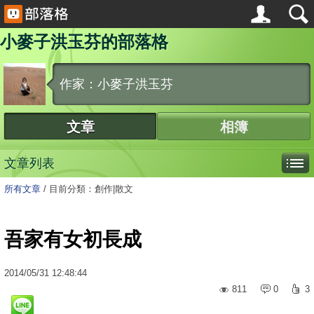
小麥子洪玉芬的部落格
作家：小麥子洪玉芬
文章
相簿
文章列表
所有文章
/
目前分類：創作|散文
吾家有女初長成
2014
/
05
/
31
12:48:44
811
0
3