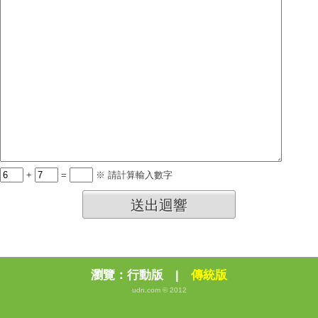
+
=
※ 請計算輸入數字
送出迴響
瀏覽：
行動版
|
傳統版
udn.com © 2012