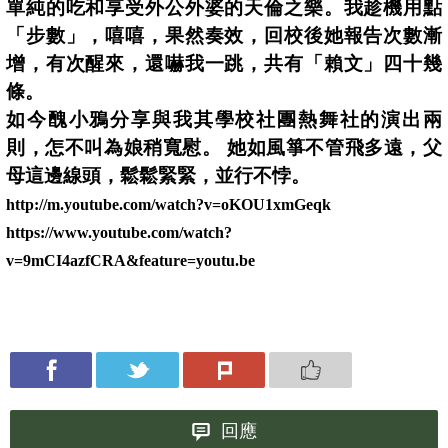
單純的吃和享受外公外婆的天倫之樂。我趁機用點
「步數」，嘻嘻，果然奏效，回校後她報告次數漸
增，有次醒來，還嚇我一跳，共有「賴文」四十幾
條。
如今醜小鴉分享與我其學校社團熱舞社的演出兩
則，怎不叫為娘稍寬慰。 她如風箏不管飛多遠，父
母這邊線頭，鬆鬆緊緊，並行不
悖。
http://m.youtube.com/watch?v=oKOU1xmGeqk
https://www.youtube.com/watch?
v=9mCI4azfCRA&feature=
youtu.be
回應