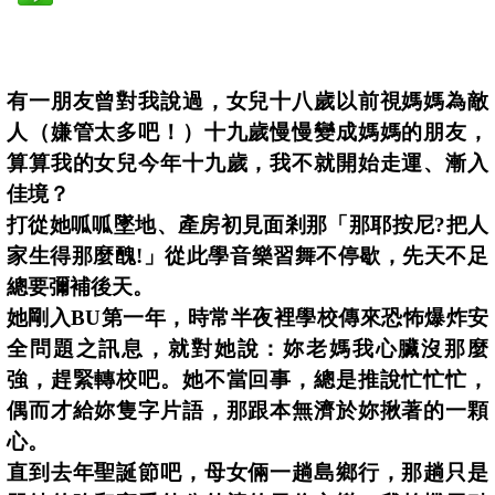
有一朋友曾對我說過，女兒十八歲以前視媽媽為敵
人（嫌管太多吧！）十九歲慢慢變成媽媽的朋友，
算算我的女兒今年十九歲，我不就開始走運、漸入
佳境？
打從她呱呱墜地、產房初見面剎那「那耶按尼
?
把人
家生得那麼醜
!
」從此學音樂習舞不停歇，先天不足
總要彌補後天。
她剛入
BU
第一年，時常半夜裡學校傳來恐怖爆炸安
全問題之訊息，就對她說：妳老媽我心臟沒那麼
強，趕緊轉校吧。她不當回事，總是推說忙忙忙，
偶而才給妳隻字片語，那跟本無濟於妳揪著的一顆
心。
直到去年聖誕節吧，母女倆一趟島鄉行，那趟只是