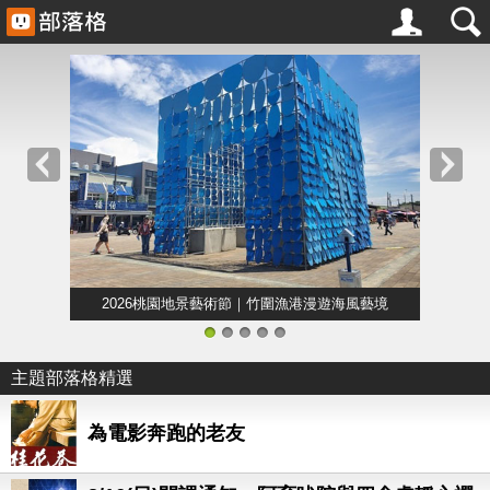
2026桃園地景藝術節｜竹圍漁港漫遊海風藝境
1
2
3
4
5
主題部落格精選
為電影奔跑的老友