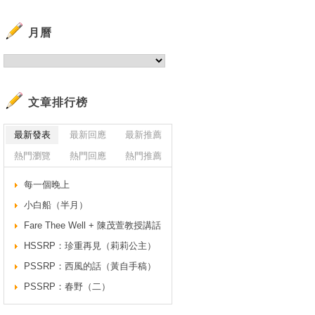
月曆
文章排行榜
最新發表
最新回應
最新推薦
熱門瀏覽
熱門回應
熱門推薦
每一個晚上
小白船（半月）
Fare Thee Well + 陳茂萱教授講話
HSSRP：珍重再見（莉莉公主）
PSSRP：西風的話（黃自手稿）
PSSRP：春野（二）