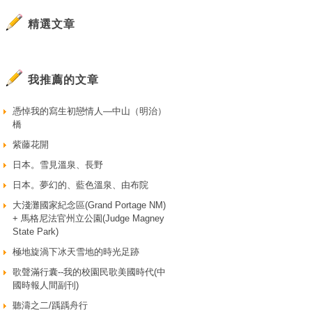
精選文章
我推薦的文章
憑悼我的寫生初戀情人—中山（明治）
橋
紫藤花開
日本。雪見溫泉、長野
日本。夢幻的、藍色溫泉、由布院
大淺灘國家紀念區(Grand Portage NM)
+ 馬格尼法官州立公園(Judge Magney
State Park)
極地旋渦下冰天雪地的時光足跡
歌聲滿行囊--我的校園民歌美國時代(中
國時報人間副刊)
聽濤之二/踽踽舟行