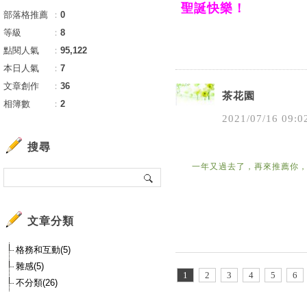
聖誕快樂！
部落格推薦
：
0
等級
：
8
點閱人氣
：
95,122
本日人氣
：
7
文章創作
：
36
茶花園
相簿數
：
2
2021
/
07
/
16
09
:
0
搜尋
一年又過去了，再來推薦你
文章分類
格務和互動(5)
雜感(5)
1
2
3
4
5
6
不分類(26)