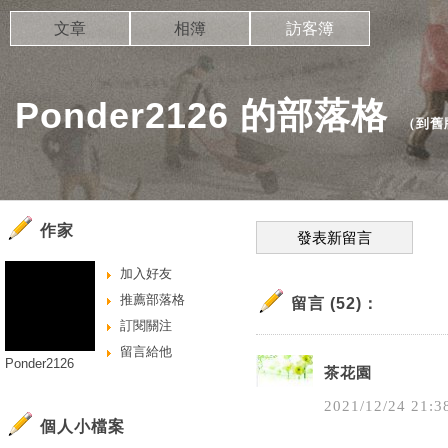
文章
相簿
訪客簿
Ponder2126 的部落格
（
到舊
作家
發表新留言
加入好友
推薦部落格
留言 (52)：
訂閱關注
留言給他
Ponder2126
茶花園
2021
/
12
/
24
21
:
3
個人小檔案