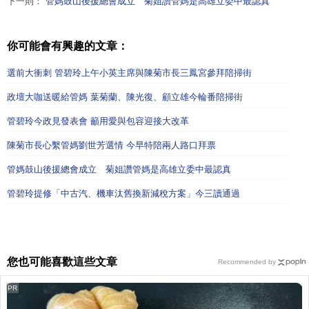
下一則：
管媽鼓山後援總會成立 菊姐讚管媽是高雄立委中最認真
你可能會有興趣的文章：
選前大衝刺 管碧玲上午小英主席與陳菊市長三鳳宮參拜陪掃街
政壇大咖送暖給管媽 葉菊蘭、陳光復、顧立雄今輪番陪掃街
管碧玲今政見發表會 籲用愛與包容迎接大改革
陳菊市長心繫管媽劉世芳選情 今早特陪兩人路口拜票
管媽鼓山後援總會成立 菊姐讚管媽是高雄立委中最認真
管碧玲提修「中古汽、機車汰舊換新減稅方案」今三讀通過
您也可能喜歡這些文章
Recommended by
PR