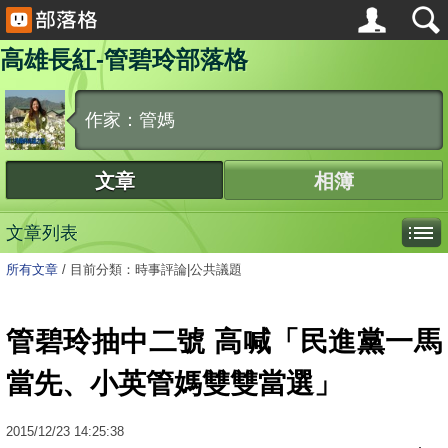
高雄長紅-管碧玲部落格
作家：管媽
文章
相簿
文章列表
所有文章
/
目前分類：時事評論|公共議題
管碧玲抽中二號 高喊「民進黨一馬
當先、小英管媽雙雙當選」
2015
/
12
/
23
14:25:38