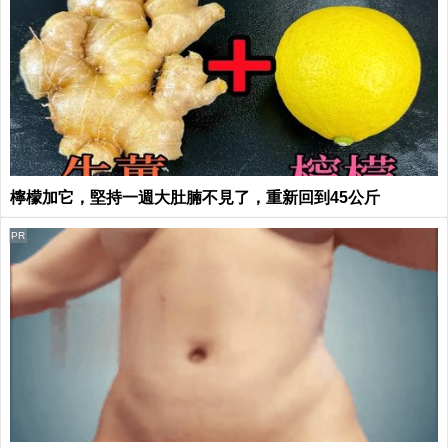
檸檬加它，堅持一週大肚腩不見了，重新回到45公斤
PR