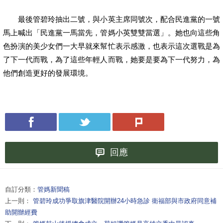
最後管碧玲抽出二號，與小英主席同號次，配合民進黨的一號
馬上喊出「民進黨一馬當先，管媽小英雙雙當選」。她也向這些角
色扮演的美少女們一大早就來幫忙表示感激，也表示這次選戰是為
了下一代而戰，為了這些年輕人而戰，她要是要為下一代努力，為
他們創造更好的發展環境。
回應
自訂分類：
管媽新聞稿
上一則：
管碧玲成功爭取旗津醫院開辦24小時急診 衛福部與市政府同意補
助開辦經費