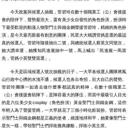
今天政黨與候選人抽籤，管碧玲在數十個職業工（公）會後援
會的陪伴下，聲勢最浩大，還有美少女自發性的角色扮演，扮演時
下最受歡迎的動漫人物聖鬥士與鐵金鋼聲援管碧玲，精緻的角色扮
演，是今天最亮眼最有創意的團隊，民眾大大稱讚管媽是選的最認
真的候選人。管碧玲隨後抽出二號，與總統候選人蔡英文同號次，
她大讚幸運，她獲知民進黨抽中一號，馬上喊出「民進黨一馬當
先，管媽小英雙雙當選」。
今天是區域候選人號次抽籤的日子，一大早各候選人團隊將鳳
山行政中心擠的水洩不通，候選人也各出奇招，壯大自己的聲勢。
管碧玲團隊一如過去做什麼事都認真的精神，在數十個職業工
（公）會後援會助陣下，是陣容最大的隊伍，而當中最吸引人目光
的是六位美少女cosplay（角色扮演）黃金聖鬥士與鐵金鋼，這些
年輕人為了聲援管媽，一大早就花了三個小時化粧裝扮。管碧玲表
示聖鬥士與鐵金鋼都是正義的使者，維護地球和平，她要像聖鬥士
星矢一樣，帶領聖鬥士們捍衛雅典娜般，捍衛小英主席。