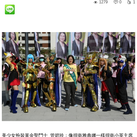
1279
0
1
美少女扮裝黃金聖鬥士 管碧玲：像捍衛雅典娜一樣捍衛小英主席