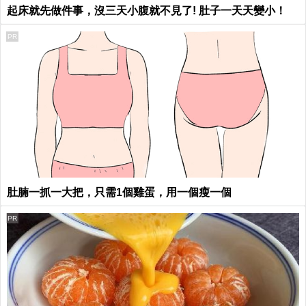
起床就先做件事，沒三天小腹就不見了! 肚子一天天變小！
PR
肚腩一抓一大把，只需1個雞蛋，用一個瘦一個
PR