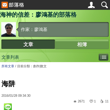
海神的信差：廖鴻基的部落格
作家：廖鴻基
文章
相簿
文章列表
所有文章
/
目前分類：創作|散文
海阱
2016
/
01
/
28
09:34:30
2671
1
11