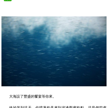
大海設了豐盛的饗宴等你來。
終於等到這天，你揹著釣具來到崖邊觀察釣點。這是個四處