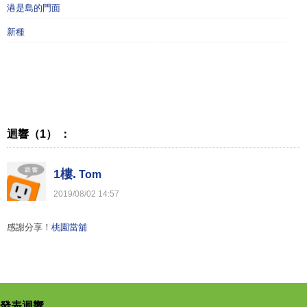
港是島的門面
新種
迴響（1） ：
1樓.
Tom
2019
/
08
/
02
14
:
57
感謝分享！
桃園當舖
發表迴響