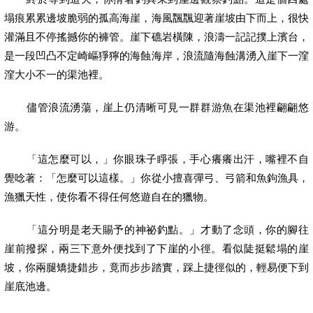
塌痕累累邊坡脆弱的孤高海崖，海風飁飁迎著崖坡由下而上，很快
灌滿且不停搖撼你的褲管。崖下礁岩橫陳，浪濤一記記撲上濱台，
是一段凹凸不定崎嶇猙獰的海蝕海岸，浪流隨海蝕溝湧入崖下一漥
漥大小不一的渠池裡。
儘管浪流湧蕩，崖上仍清晰可見一群群游魚在渠池裡翩翩悠
游。
「這怎麼可以，」你眼珠子睜張，手心癢癢出汗，嘴裡不自
覺唸著：「怎麼可以這樣。」你從小擅喜彈弓、弓箭和魚鉤漁具，
漁獵天性，使你看不得任何悠遊自在的獵物。
「這分明是老天賜予的神祕釣點。」才動了念頭，你的腳往
崖前撥探，兩三下意外便找到了下崖的小徑。看似陡挺鬆塌的崖
坡，你兩腿矯捷錯步，竟而步步踏實，踩上捷徑似的，輕易便下到
崖底池邊。