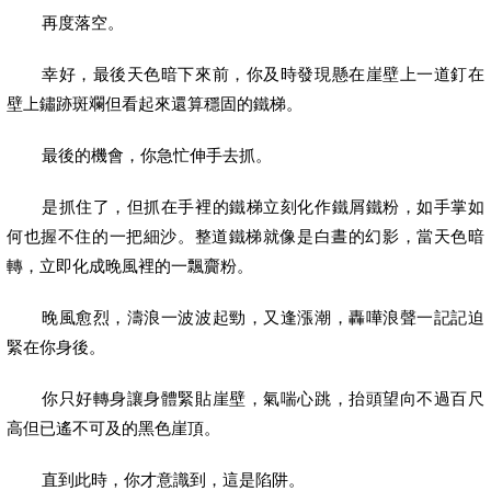
再度落空。
幸好，最後天色暗下來前，你及時發現懸在崖壁上一道釘在
壁上鏽跡斑斕但看起來還算穩固的鐵梯。
最後的機會，你急忙伸手去抓。
是抓住了，但抓在手裡的鐵梯立刻化作鐵屑鐵粉，如手掌如
何也握不住的一把細沙。整道鐵梯就像是白晝的幻影，當天色暗
轉，立即化成晚風裡的一飄齎粉。
晚風愈烈，濤浪一波波起勁，又逢漲潮，轟嘩浪聲一記記迫
緊在你身後。
你只好轉身讓身體緊貼崖壁，氣喘心跳，抬頭望向不過百尺
高但已遙不可及的黑色崖頂。
直到此時，你才意識到，這是陷阱。