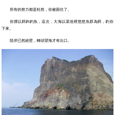
所有的努力都是枉然，你被困住了。
你擅以餌鉤釣魚，這次，大海以渠池裡悠悠魚群為餌，釣你
下來。
陸岸已然絕壁，轉頭望海才有出口。