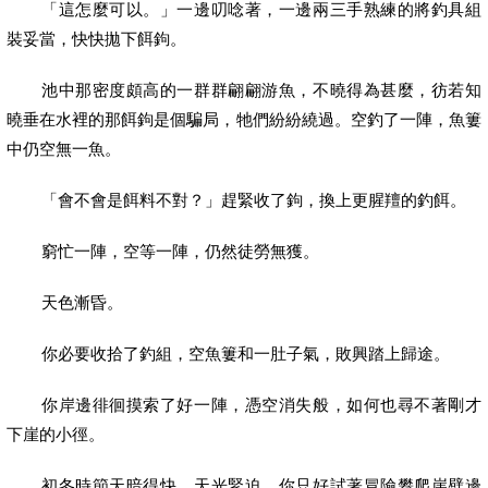
「這怎麼可以。」一邊叨唸著，一邊兩三手熟練的將釣具組
裝妥當，快快拋下餌鉤。
池中那密度頗高的一群群翩翩游魚，不曉得為甚麼，彷若知
曉垂在水裡的那餌鉤是個騙局，牠們紛紛繞過。空釣了一陣，魚簍
中仍空無一魚。
「會不會是餌料不對？」趕緊收了鉤，換上更腥羶的釣餌。
窮忙一陣，空等一陣，仍然徒勞無獲。
天色漸昏。
你必要收拾了釣組，空魚簍和一肚子氣，敗興踏上歸途。
你岸邊徘徊摸索了好一陣，憑空消失般，如何也尋不著剛才
下崖的小徑。
初冬時節天暗得快，天光緊迫，你只好試著冒險攀爬崖壁邊