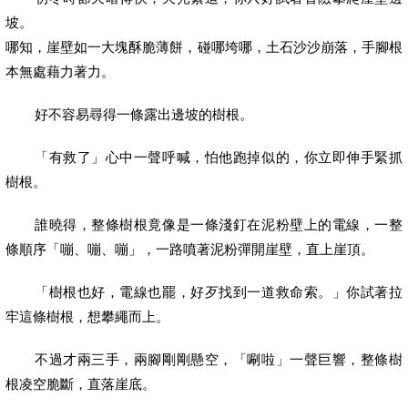
坡。
哪知，崖壁如一大塊酥脆薄餅，碰哪垮哪，土石沙沙崩落，手腳根
本無處藉力著力。
好不容易尋得一條露出邊坡的樹根。
「有救了」心中一聲呼喊，怕他跑掉似的，你立即伸手緊抓
樹根。
誰曉得，整條樹根竟像是一條淺釘在泥粉壁上的電線，一整
條順序「嘣、嘣、嘣」，一路噴著泥粉彈開崖壁，直上崖頂。
「樹根也好，電線也罷，好歹找到一道救命索。」你試著拉
牢這條樹根，想攀繩而上。
不過才兩三手，兩腳剛剛懸空，「唰啦」一聲巨響，整條樹
根凌空脆斷，直落崖底。