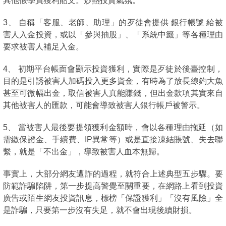
其他假學員獲利貼文。炒熱投資氣氛。
3、 自稱「客服、老師、助理」的歹徒會提供 銀行帳號 給被
害人入金投資，或以「參與抽股」、「系統中籤」等各種理由
要求被害人補足入金。
4、 初期平台帳面會顯示投資獲利，實際是歹徒於後臺控制，
目的是引誘被害人加碼投入更多資金，有時為了放長線釣大魚
甚至可微幅出金，取信被害人真能賺錢，但出金款項其實來自
其他被害人的匯款，可能會導致被害人銀行帳戶被警示。
5、 當被害人最後要提領獲利金額時，會以各種理由拖延（如
需繳保證金、手續費、IP異常等）或是直接凍結賬號、失去聯
繫，就是「不出金」，導致被害人血本無歸。
事實上，大部分網友遭詐的過程，就符合上述典型五步驟。要
防範詐騙陷阱，第一步提高警覺至關重要，在網路上看到投資
廣告或陌生網友投資訊息，標榜「保證獲利」「沒有風險」全
是詐騙，只要第一步沒有失足，就不會出現後續財損。