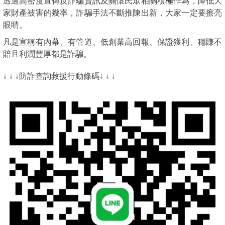
透過高密度宣傳反詐騙資訊及關懷民眾相關積極作為，降低大
家財產被害的幾率，詐騙手法不斷推陳出新，大家一定要擦亮
眼睛。
凡是宣稱有內幕、有管道、低創業高回報、保證獲利、穩賺不
賠且利潤豐厚都是詐騙。
↓ ↓ ↓防詐查詢救援行動條碼↓ ↓ ↓