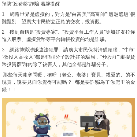
預防“殺豬盤”詐騙 溫馨提醒
1．網路世界是虛擬的，對方是“白富美”“高富帥”“魑魅魍魎”很
難甄別，望廣大市民樹立正確的交友，投資觀。
2．接到自稱是“投資專家”、“投資平台工作人員”等加好友拉你
進入股票、虛擬貨幣等平台轉帳投資的均是詐騙。
3．網路博彩涉嫌違法犯罪。請廣大市民保持清醒頭腦，“牛市”
“微投入高收入”都是犯罪分子設計好的騙局，“炒股群”“虛擬貨
幣投資群”群內除了被害人，其他全都是詐騙分子。
那些每天噓寒問暖，稱呼（老公、老婆）寶貝、親愛的、的不
現實，說要見面你覺得可能嗎？ 都是要詐騙為了你兜里的金
錢！！