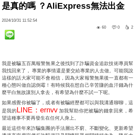
是真的嗎 ？AliExpress無法出金
2024
/
10
/
31
11:52:54
60
0
2
我是被騙五百萬報警無果之後找到了詐騙資金追款技術專員幫
我找回來了， 專業的事情還是要交給專業的人去做。可能我說
這樣的話大家可能不會相信，因為大家報警無果後一直都有一
種心態叫做自認倒霉！有時候我在想自己辛苦賺的血汗錢為什
麼平白無故讓別人拿去，有希望為什麼不試一下呢。
如果感覺你被騙了，或者有被騙經歷都可以與我溝通聊聊，這
LINE：ernvv
是我的
加我幫助你把被騙的錢拿回來，希
望這種事不要再發生在任何人身上。
最近這些年來詐騙集團的手法層出不窮、不斷變化、更新希望