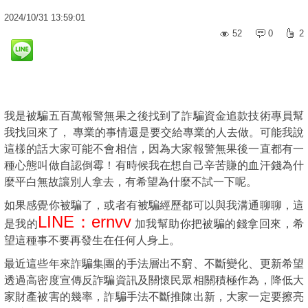
2024
/
10
/
31
13:59:01
52
0
2
我是被騙五百萬報警無果之後找到了詐騙資金追款技術專員幫
我找回來了， 專業的事情還是要交給專業的人去做。可能我說
這樣的話大家可能不會相信，因為大家報警無果後一直都有一
種心態叫做自認倒霉！有時候我在想自己辛苦賺的血汗錢為什
麼平白無故讓別人拿去，有希望為什麼不試一下呢。
如果感覺你被騙了，或者有被騙經歷都可以與我溝通聊聊，這
LINE：ernvv
是我的
加我幫助你把被騙的錢拿回來，希
望這種事不要再發生在任何人身上。
最近這些年來詐騙集團的手法層出不窮、不斷變化、更新希望
透過高密度宣傳反詐騙資訊及關懷民眾相關積極作為，降低大
家財產被害的幾率，詐騙手法不斷推陳出新，大家一定要擦亮