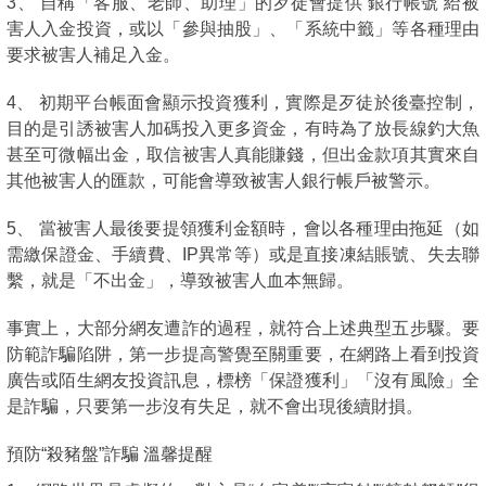
3、 自稱「客服、老師、助理」的歹徒會提供 銀行帳號 給被
害人入金投資，或以「參與抽股」、「系統中籤」等各種理由
要求被害人補足入金。
4、 初期平台帳面會顯示投資獲利，實際是歹徒於後臺控制，
目的是引誘被害人加碼投入更多資金，有時為了放長線釣大魚
甚至可微幅出金，取信被害人真能賺錢，但出金款項其實來自
其他被害人的匯款，可能會導致被害人銀行帳戶被警示。
5、 當被害人最後要提領獲利金額時，會以各種理由拖延（如
需繳保證金、手續費、IP異常等）或是直接凍結賬號、失去聯
繫，就是「不出金」，導致被害人血本無歸。
事實上，大部分網友遭詐的過程，就符合上述典型五步驟。要
防範詐騙陷阱，第一步提高警覺至關重要，在網路上看到投資
廣告或陌生網友投資訊息，標榜「保證獲利」「沒有風險」全
是詐騙，只要第一步沒有失足，就不會出現後續財損。
預防“殺豬盤”詐騙 溫馨提醒