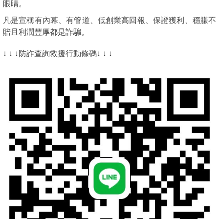
眼睛。
凡是宣稱有內幕、有管道、低創業高回報、保證獲利、穩賺不
賠且利潤豐厚都是詐騙。
↓ ↓ ↓防詐查詢救援行動條碼↓ ↓ ↓