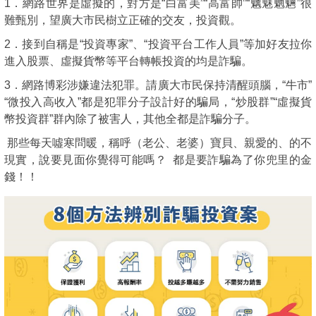
1．網路世界是虛擬的，對方是“白富美”“高富帥”“魑魅魍魎”很
難甄別，望廣大市民樹立正確的交友，投資觀。
2．接到自稱是“投資專家”、“投資平台工作人員”等加好友拉你
進入股票、虛擬貨幣等平台轉帳投資的均是詐騙。
3．網路博彩涉嫌違法犯罪。請廣大市民保持清醒頭腦，“牛市”
“微投入高收入”都是犯罪分子設計好的騙局，“炒股群”“虛擬貨
幣投資群”群內除了被害人，其他全都是詐騙分子。
那些每天噓寒問暖，稱呼（老公、老婆）寶貝、親愛的、的不
現實，說要見面你覺得可能嗎？ 都是要詐騙為了你兜里的金
錢！！