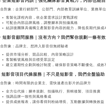
🏢 企業短影音內訓｜強化團隊影音實戰力，內部也能
適合對象：企業行銷部門、公部門、內部教育訓練單位、業務單
客製化課程內容，依企業需求設計實戰課程
可配合內部品牌風格，調整腳本與拍攝風格
結訓後團隊具備獨立產製影音內容的能力，降低長期代操成
🧠 短影音顧問服務｜沒有方向？我們幫你規劃一條有
適合對象：品牌主、想跨入影音但無經驗者
提供市場分析、競品比較、內容策略設計
客製帳號風格與目標受眾設定
建立週期性企劃與檢討制度，確保影音策略不斷優化、成效
🎬 短影音項目代操服務｜不只是短影音，我們全盤協助
適合對象：時間有限的企業主、需快速產出影片的品牌方
全方位代操：腳本規劃、拍攝執行、剪輯後製、項目推廣
強調品牌一致性與風格養成
提供成效報表，讓你看得到粉絲增長、互動數據與轉換效益