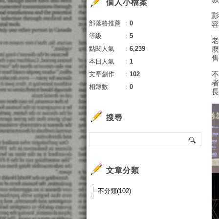
個人小檔案
部落格推薦
：
0
等級
：
5
點閱人氣
：
6,239
本日人氣
：
1
文章創作
：
102
相簿數
：
0
搜尋
文章分類
不分類(102)