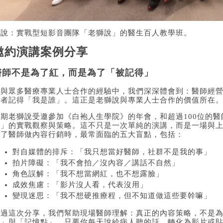
圖說：實戰型短影音團隊「老獅說」的醫生百人教學班。
邀約演講案例分享
醫師不是為了紅，而是為了「被記得」
在與眾多醫療專業人士合作的經驗中，我們深深體會到：醫師經
患者記得「我是誰」。這正是老獅說與專業人士合作的價值所在
近期老獅說受邀參加《白袍人生學院》的年會，和超過100位的
體」的實戰觀察與策略。這不只是一次單純的演講，而是一場與
討了醫師做內容行銷時，最常面臨的五大盲點，包括：
對自媒體的排斥：「我只想當好醫師，社群不是我的事」
拍片障礙：「我不會拍／沒內容／講話不自然」
角色誤解：「我不想當網紅，也不想露臉」
成效焦慮：「影片沒人看，代表沒用」
變現迷思：「我不想硬推療程，但不知道做這些要幹嘛」
透過這次分享，我們幫助現場醫師理解：真正的內容策略，不是
感」與「記憶點」。只要你每天說給病人聽的話，轉化為影片或