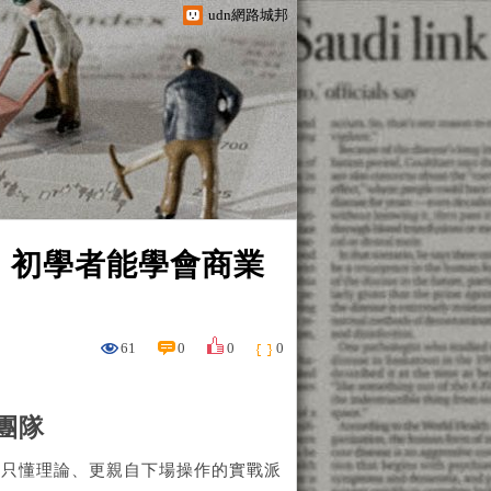
udn網路城邦
》初學者能學會商業
61
0
0
0
團隊
不只懂理論、更親自下場操作的實戰派