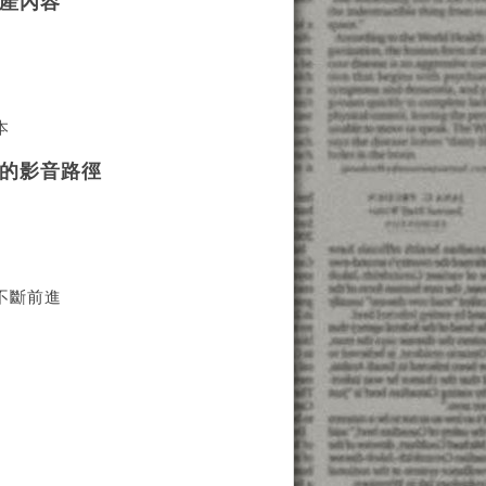
自產內容
位
本
效的影音路徑
不斷前進