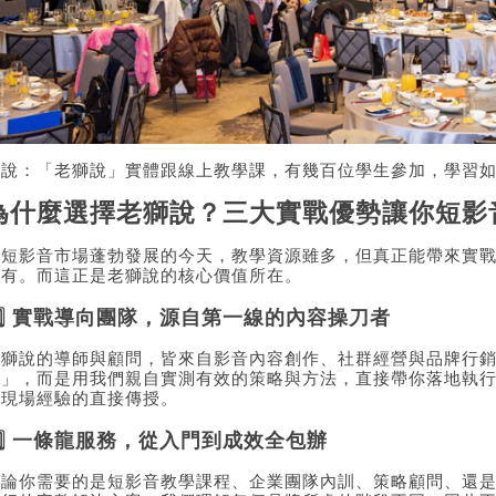
圖說：「老獅說」實體跟線上教學課，有幾百位學生參加，學習
為什麼選擇老獅說？三大實戰優勢讓你短影
在短影音市場蓬勃發展的今天，教學資源雖多，但真正能帶來實
稀有。而這正是老獅說的核心價值所在。
1️⃣ 實戰導向團隊，源自第一線的內容操刀者
老獅說的導師與顧問，皆來自影音內容創作、社群經營與品牌行
做」，而是用我們親自實測有效的策略與方法，直接帶你落地執
是現場經驗的直接傳授。
2️⃣ 一條龍服務，從入門到成效全包辦
無論你需要的是短影音教學課程、企業團隊內訓、策略顧問、還