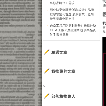
各類品牌代工需求
彰化防穿刺鞋墊ODM設計》品牌
鞋墊客製化首選 廣薪實業，從研
發到量產全面支援
台南工程用防穿刺鞋墊》尋找鞋墊
OEM 工廠？廣薪實業 提供高品質
MIT 製造服務
精選文章
我推薦的文章
>
部落格推薦人