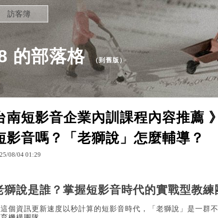
訪客簿
198 的部落格
（
到舊版
）
台南短影音企業內訓課程內容推薦 
短影音嗎？「老獅說」怎麼輔導？
25
/
08
/
04
01
:
29
老獅說是誰？掌握短影音時代的實戰型教練
在這個資訊更新速度以秒計算的短影音時代，「老獅說」是一群
教育機構團隊。