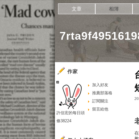
文章
相簿
7rta9f49516
作家
加入好友
推薦部落格
20
訂閱關注
留言給他
許信宏的每日頭
條38224