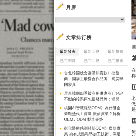
月曆
文章排行榜
最新發表
最新回應
最新推薦
熱門瀏覽
熱門回應
熱門推薦
台北韓國枕套團購熱賣款》批發
商、團購主最愛合作品牌—嵩昊韓
國寢具
屏東韓國四季被商用供應商》好評
不斷的韓系床包批發品牌：嵩昊
桃園AI智慧鞋墊ODM》為什麼企
業鞋墊代工首選 廣薪實業？解析
OEM / ODM 製造優勢
彰化醫療感測鞋墊OEM》廣薪實
業 擁有成熟鞋墊加工技術，滿足