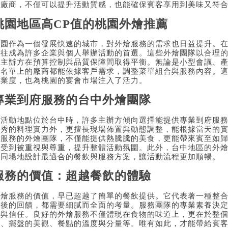
燴廠商，不僅可以提升活動質感，也能確保賓客享用到美味又符
桃園地區高CP值的桃園外燴推薦
桃園作為一個發展快速的城市，對外燴服務的需求也日益提升。在
往往成為許多企業與個人舉辦活動的首選。這些外燴團隊以合理
讓主辦方在預算控制與品質保障間取得平衡。無論是小型會議、
薦名單上的廠商都能依據客戶需求，調整菜單組合與服務內容。
專業度，也為桃園的宴會市場注入了活力。
專業到府服務的台中外燴團隊
當活動地點位於台中時，許多主辦方傾向選擇能提供專業到府服
優秀的料理實力外，更擅長現場佈置與動態調整，能根據當天的
府服務的外燴團隊，不僅能提供熱騰騰的美食，更能帶來賓至如
感受到被重視與尊重，提升整體活動氛圍。此外，台中地區的外
不同場地設計最適合的餐飲與服務方案，讓活動流程更加順暢。
服務的價值：超越餐飲的體驗
外燴服務的價值，早已超越了簡單的餐飲提供。它代表著一種整
束後的回饋，都需要細膩而全面的考量。服務團隊的專業素養決
碑與信任。良好的外燴服務不僅體現在食物的味道上，更在於整
淨、擺盤的美觀、餐點的溫度與分量等。唯有如此，才能帶給賓