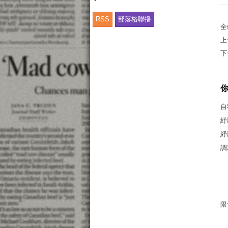
RSS
部落格聯播
全
上
下
自
紓
紓
調
限