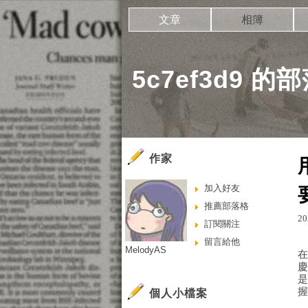
文章
相簿
5c7ef3d9 的
作家
加入好友
推薦部落格
20
訂閱關注
留言給他
MelodyAS
個人小檔案