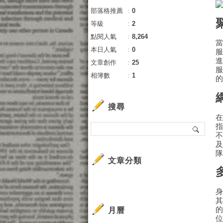
部落格推薦
：
0
等級
：
2
點閱人氣
：
8,264
本日人氣
：
0
文章創作
：
25
相簿數
：
1
搜尋
文章分類
月曆