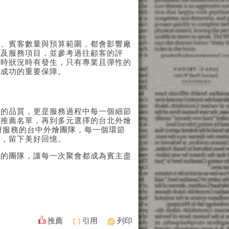
型、賓客數量與預算範圍，都會影響廠
構及服務項目，並參考過往顧客的評
臨時狀況時有發生，只有專業且彈性的
滿成功的重要保障。
點的品質，更是服務過程中每一個細節
燴推薦名單
，再到
多元選擇的台北外燴
府服務的台中外燴團隊
，每一個環節
彩，留下美好回憶。
您的團隊，讓每一次聚會都成為賓主盡
推薦
引用
列印