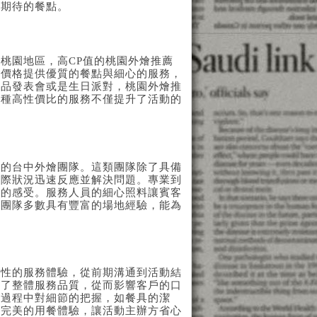
合期待的餐點。
桃園地區，高CP值的桃園外燴推薦
的價格提供優質的餐點與細心的服務，
產品發表會或是生日派對，桃園外燴推
這種高性價比的服務不僅提升了活動的
務的台中外燴團隊。這類團隊除了具備
實際狀況迅速反應並解決問題。專業到
歸的感受。服務人員的細心照料讓賓客
燴團隊多數具有豐富的場地經驗，能為
合性的服務體驗，從前期溝通到活動結
定了整體服務品質，從而影響客戶的口
個過程中對細節的把握，如餐具的潔
客完美的用餐體驗，讓活動主辦方省心