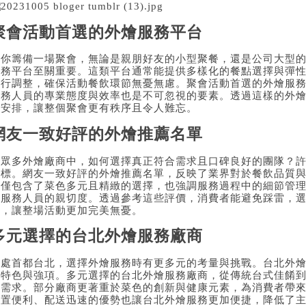
聚會活動首選的外燴服務平台
當你籌備一場聚會，無論是親朋好友的小型聚餐，還是公司大型
服務平台至關重要。這類平台通常能提供多樣化的餐點選擇與彈
進行調整，確保活動餐飲環節無憂無慮。聚會活動首選的外燴服
服務人員的專業態度與效率也是不可忽視的要素。透過這樣的外
的安排，讓整個聚會更有秩序且令人難忘。
網友一致好評的外燴推薦名單
在眾多外燴廠商中，如何選擇真正符合需求且口碑良好的團隊？
指標。網友一致好評的外燴推薦名單，反映了業界對於餐飲品質
不僅包含了菜色多元且精緻的選擇，也強調服務過程中的細節管
及服務人員的親切度。透過參考這些評價，消費者能避免踩雷，
隊，讓整場活動更加完美無憂。
多元選擇的台北外燴服務廠商
身處首都台北，選擇外燴服務時有更多元的考量與挑戰。台北外
其特色與強項。多元選擇的台北外燴服務廠商，從傳統台式佳餚
的需求。部分廠商更著重於菜色的創新與健康元素，為消費者帶
位置便利、配送迅速的優勢也讓台北外燴服務更加便捷，降低了