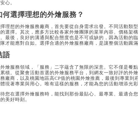
又安心。
如何選擇理想的外燴服務？
選擇理想的外燴服務廠商，首先要從自身需求出發。不同活動類
商的選擇。其次，應多方比較各家外燴團隊的菜單內容、價格架
價。最後，良好的溝通與配合態度也是不可或缺的，因為活動的
團隊才能應對自如。選擇合適的外燴服務廠商，是讓整個活動圓
結語
在外燴服務領域，「服務」二字蘊含了無限的深意。它不僅是餐
的累積。從
聚會活動首選的外燴服務平台
，到
網友一致好評的外
服務廠商
，以及
桃園地區高CP值的桃園外燴推薦
，最後到
專業到
都體現著專業與用心。唯有這樣的服務，才能為您的活動增添光
期待您在選擇外燴服務時，能找到那份最貼心、最專業、最適合
歡的美好時刻。