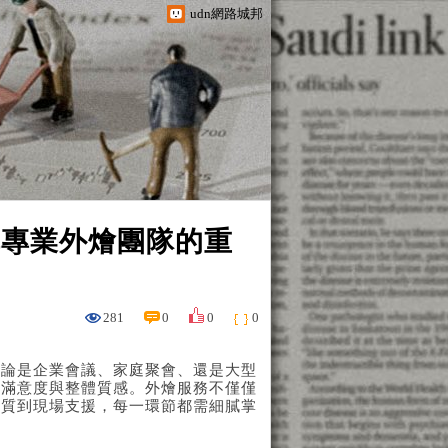
udn網路城邦
擇專業外燴團隊的重
281
0
0
0
無論是企業會議、家庭聚會、還是大型
的滿意度與整體質感。外燴服務不僅僅
品質到現場支援，每一環節都需細膩掌