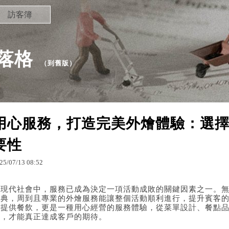
訪客簿
部落格
（
到舊版
）
用心服務，打造完美外燴體驗：選
要性
25
/
07
/
13
08
:
52
在現代社會中，服務已成為決定一項活動成敗的關鍵因素之一。
慶典，周到且專業的外燴服務能讓整個活動順利進行，提升賓客
是提供餐飲，更是一種用心經營的服務體驗，從菜單設計、餐點
握，才能真正達成客戶的期待。