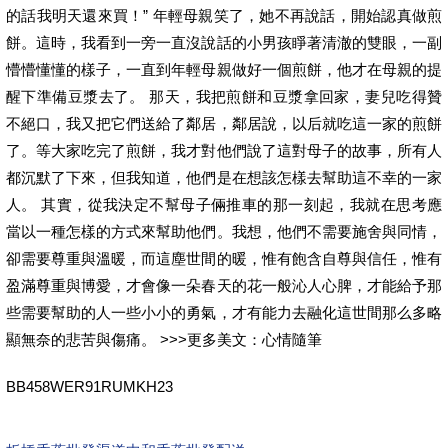
的話我明天還來買！” 年輕母親笑了，她不再說話，開始認真做煎
餅。這時，我看到一旁一直沒說話的小男孩睜著清澈的雙眼，一副
懵懵懂懂的樣子，一直到年輕母親做好一個煎餅，他才在母親的提
醒下準備豆漿去了。 那天，我把煎餅和豆漿拿回家，妻兒吃得贊
不絕口，我又把它們送給了鄰居，鄰居說，以后就吃這一家的煎餅
了。等大家吃完了煎餅，我才對他們說了這對母子的故事，所有人
都沉默了下來，但我知道，他們是在想該怎樣去幫助這不幸的一家
人。 其實，從我決定不幫母子倆推車的那一刻起，我就在思考應
當以一種怎樣的方式來幫助他們。我想，他們不需要施舍與同情，
卻需要尊重與溫暖，而這塵世間的暖，惟有飽含自尊與信任，惟有
盈滿尊重與博愛，才會像一朵春天的花一般沁人心脾，才能給予那
些需要幫助的人一些小小的勇氣，才有能力去融化這世間那么多略
顯無奈的悲苦與傷痛。 >>>更多美文：心情隨筆
BB458WER91RUMKH23