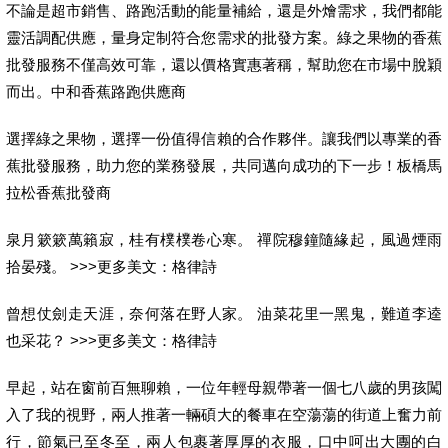
不論是超市銷售、路跑活動的能量補給，還是外燴需求，我們都能
靈活調配供應，量身定制符合您需求的批發方案。綠之果物的香蕉
批發服務不僅高效可靠，還以價格實惠著稱，幫助您在市場中脫穎
而出。中和香蕉路跑供應商
選擇綠之果物，選擇一份值得信賴的合作夥伴。讓我們以專業的香
蕉批發服務，助力您的業務發展，共同邁向成功的下一步！板橋馬
拉松香蕉批發商
泉月簌簌萬籟寂，桂有樸樸卷心寒。 禪院穆鐘隨緣起，風過煙雨
拾晏殘。 >>>更多美文：格律詩
曾想仗劍走天涯，奈何落在野人家。 油菜花里一黑鬼，難道李逵
也采花？ >>>更多美文：格律詩
早起，站在窗前百無聊賴，一位年輕母親帶著一個七八歲的男孩闖
入了我的視野，兩人推著一輛碩大的餐車在空蕩蕩的街道上奮力前
行，節氣已至冬至，兩人包裹著厚厚的衣服，口中呵出大團的白