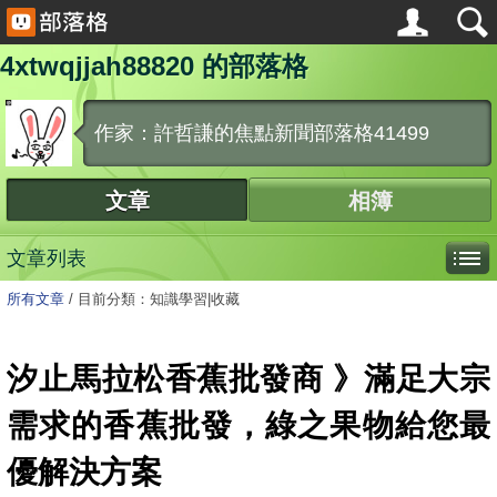
4xtwqjjah88820 的部落格
作家：許哲謙的焦點新聞部落格41499
文章
相簿
文章列表
所有文章
/
目前分類：知識學習|收藏
汐止馬拉松香蕉批發商 》滿足大宗
需求的香蕉批發，綠之果物給您最
優解決方案