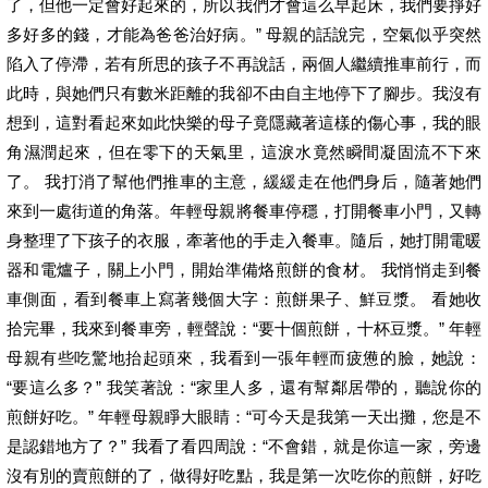
了，但他一定會好起來的，所以我們才會這么早起床，我們要掙好
多好多的錢，才能為爸爸治好病。” 母親的話說完，空氣似乎突然
陷入了停滯，若有所思的孩子不再說話，兩個人繼續推車前行，而
此時，與她們只有數米距離的我卻不由自主地停下了腳步。我沒有
想到，這對看起來如此快樂的母子竟隱藏著這樣的傷心事，我的眼
角濕潤起來，但在零下的天氣里，這淚水竟然瞬間凝固流不下來
了。 我打消了幫他們推車的主意，緩緩走在他們身后，隨著她們
來到一處街道的角落。年輕母親將餐車停穩，打開餐車小門，又轉
身整理了下孩子的衣服，牽著他的手走入餐車。隨后，她打開電暖
器和電爐子，關上小門，開始準備烙煎餅的食材。 我悄悄走到餐
車側面，看到餐車上寫著幾個大字：煎餅果子、鮮豆漿。 看她收
拾完畢，我來到餐車旁，輕聲說：“要十個煎餅，十杯豆漿。” 年輕
母親有些吃驚地抬起頭來，我看到一張年輕而疲憊的臉，她說：
“要這么多？” 我笑著說：“家里人多，還有幫鄰居帶的，聽說你的
煎餅好吃。” 年輕母親睜大眼睛：“可今天是我第一天出攤，您是不
是認錯地方了？” 我看了看四周說：“不會錯，就是你這一家，旁邊
沒有別的賣煎餅的了，做得好吃點，我是第一次吃你的煎餅，好吃