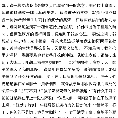
氣，這一幕竟讓我這旁觀之人也感覺到一股寒意，剛想拉上窗簾，
耳邊依稀傳來一陣悅耳的笑聲。 這是孩子的笑聲，就是那個與母
親一同推著艱辛生活前行的孩子的笑聲，在這萬籟俱寂的數九寒
天，這笑聲竟盈滿著一種含苞待放的溫暖，仿佛只是過了極短的時
間，便穿過厚厚的墻壁與窗，傳遞到了我的心里。 突然之間，我
想起了年少時，家中極窮，母親就是這樣帶著我去鄉野間尋花挖
菜，彼時的生活是那么貧苦，又是那么快樂。 不知為何，我的心
里奔涌起一股想要為他們做些什么的沖動。我披上衣服，很快，來
到了大街上，剛想上前去幫她們推一下沉重的餐車，突然，又一陣
笑聲傳入了我的耳際。 這是年輕母親的笑聲，爽朗而清脆，她似
乎聽到了什么好笑的事。接下來，我清晰地聽到她說：“虎子，你
說爸爸躺在家里脖子上掛著個餅，就像故事里那個因為懶而餓死的
懶漢一樣？那可不對！” 孩子奶聲奶氣的聲音響起：“有什么不對？
爸爸就是躺在床上一動也不動，你把大餅中間掏空了掛在了他脖子
上啊。” 沉默了片刻，年輕母親低沉有力的聲音傳來：“當然不一樣
了，你爸爸不是懶，他是太勤快了，拼命干活受了傷，身體不能動