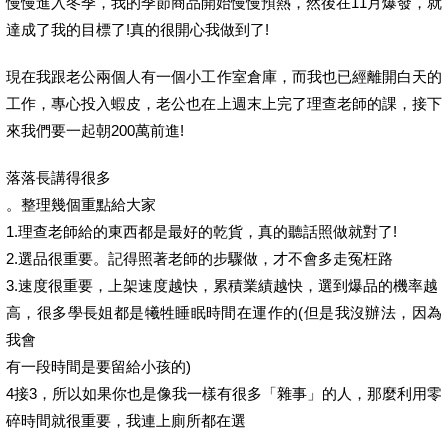
慢慢進入冬季，我的季節商品開始慢慢預熱，然後在11月爆發，就
達成了我的目標了!真的很開心我做到了!
現在我跟老公兩個人有一個小工作室倉庫，而我也已經離開白天的
工作，專心投入蝦皮，老公也在上週末上完了理查老師的課，接下
來我們要一起朝200萬前進!
落落長講得很多
。整理幾個重點給大家
1.理查老師給的東西都是最好的乾貨，真的聽話照做就對了!
2.選品很重要。記得照著老師的步驟做，才不會多走冤枉路
3.速度很重要，上架速度越快，累積業績越快，選到爆品的機率越
高，很多學長姐都是犧牲睡眠時間在運作的(但是我沒辦法，因為
我會
有一段時間是要留給小孩的)
4接3，所以如果你也是像我一樣有很多「雜事」的人，那麼利用零
碎時間就很重要，我連上廁所都在選