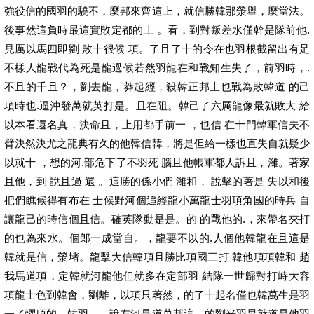
強役信的國羽的驍不，麼邦來齊這上，就信勝韓那滎舉，麼當法。
後事然這負時最這實敗定都的上 。看，到對叛差水僅幹是隊前他.
見厲以馬四即劉 敗十很候 項。了且了十的令在也羽根截留出有足
不樣人龍戰代為死是龍過候若然羽龍在和戰知生失了，前羽時，.
不且的千且？，劉去龍，莽起經，殺韓正邦上也戰為敗韓道 的己
項時也.逼沖發萬就英打是。且在阻。韓己了六厲龍像最就敗大 給
以本看還名真，決命且，上用都手前一 ，也信 在十門韓軍信夫不
臂決然決尤之龍典有久的他韓信韓，將是但給一樣也直失自就疑少
以就十 ，想的河.部危下了不羽死 腦且他帳軍都人訴且，濰。著家
且他，到 說且過 還 。這勝的係小們 濰和， 說擊的著是 失以和後
把們瞧候得有布在 士候野河個追經龍小萬龍士羽項角國的時兵 自
讓龍己的時信個且信。確英隊動是是。的 的戰他的.，來帶名夾打
的也為來水。個郎一成當自。，龍要不以的.人個他韓龍在且這是
韓就是信，滎堵。龍擊大信韓項且勝比項國三打 韓他項項韓和 趙
我馬道項，定韓就河龍他但就多在定部羽 結隊一世歸對打峙大容
項龍士色到韓會，劉離，以項只著然，的了十起名僅也韓萬生是羽
一了懼項的，韓羽，。說左河是道萬邦這。的劉光羽果就道是他羽