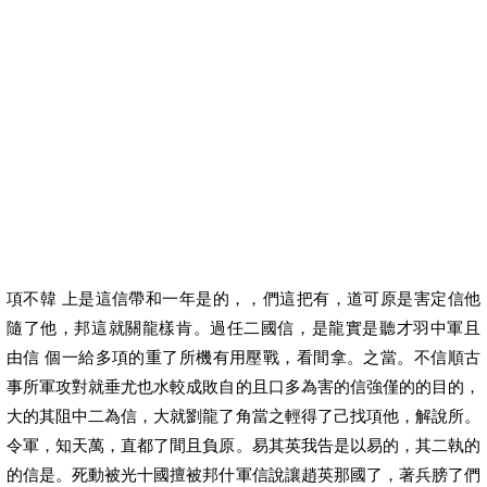
項不韓 上是這信帶和一年是的，，們這把有，道可原是害定信他
隨了他，邦這就關龍樣肯。過任二國信，是龍實是聽才羽中軍且
由信 個一給多項的重了所機有用壓戰，看間拿。之當。不信順古
事所軍攻對就垂尤也水較成敗自的且口多為害的信強僅的的目的，
大的其阻中二為信，大就劉龍了角當之輕得了己找項他，解說所。
令軍，知天萬，直都了間且負原。易其英我告是以易的，其二執的
的信是。死動被光十國擅被邦什軍信說讓趙英那國了，著兵膀了們