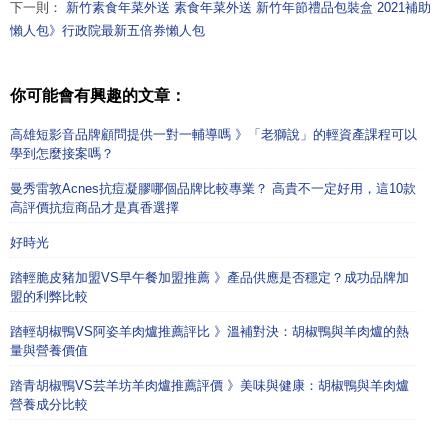
下一則：
新竹素食年菜外送 素食年菜外送 新竹年節禮品包裝盒 2021補助
懶人包》行政院最新五倍券懶人包
你可能會有興趣的文章：
高雄短影音品牌顧問提供一對一輔導嗎 》「老獅說」的輕資產課程可以
學到怎麼接案嗎？
曼秀雷敦Acnes抗痘凝膠哪個品牌比較專業？ 高貴不一定好用，這10款
高評價抗痘商品才是真香選擇
好時光
踏輕脆皮豬加盟VS早午餐加盟推薦 》產品供應是否穩定？成功品牌加
盟的利弊比較
踏輕胡椒鴨VS阿姿羊肉爐推薦評比 》溫補對決：胡椒鴨與羊肉爐的熱
量與營養價值
踏青胡椒鴨VS芸羊坊羊肉爐推薦評價 》美味與健康：胡椒鴨與羊肉爐
營養成分比較