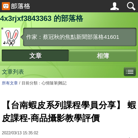
4x3rjxf3843363 的部落格
作家：蔡冠秋的焦點新聞部落格41601
文章
相簿
文章列表
所有文章
/
目前分類：心情隨筆|雜記
【台南蝦皮系列課程學員分享】 蝦
皮課程-商品攝影教學評價
2022
/
03
/
13
15:35:02