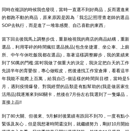
同時在複訓的時候我也發現，當時一直選不到好商品，反而選進來
的都跑不動的商品，原來原因是因為「我忘記照理查老師的選品
SOP去執行，而是進了一堆靠感覺、自己喜歡的東西」
當下回去後我馬上調整步伐，重新檢視我的商店的商品結構，重新
選品，利用零碎的時間瘋狂選品挑品(包含坐捷運、坐公車、上廁
所、中午午休吃飯我都在選品)，靠著這樣調整腳步，我的業績來
到了50萬的門檻;當时我做了個重大的決定，我決定把白天的工作
先請半年的育嬰假，專心做蝦皮，然後邊找工作室倉庫，看看這半
年我能不能爬上百萬，給我自己-個這樣的時間與目標，當時是5
月，遇到疫情爆發。對我經營的品類是有點幫助的(我是做居家生
活用品)我逐漸來到60關卡，然後在7月份左右我選到了一隻爆品，
直接上品!!
到了80大關、但後來、9月解封後業績有跌回不到70，一度有點小
緊張及灰心，但是我想著時間還沒到，就繼續努力，剛好10月開始