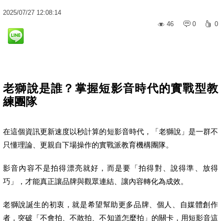
2025
/
07
/
27
12:08:14
46
0
0
老獅說是誰？掌握短影音時代的實戰型教
練團隊
在這個資訊更新速度以秒計算的短影音時代，「老獅說」是一群不
只懂理論、更親自下場操作的實戰派教育機構團隊。
影音內容不是拍得漂亮就好，而是要「拍得對、說得準、放得
巧」，才能真正讓品牌與觀眾連結、讓內容轉化為成效。
老獅說誕生的初衷，就是希望幫助更多品牌、個人、自媒體創作
者，突破「不會拍、不敢拍、不知道怎麼拍」的關卡，用短影音這