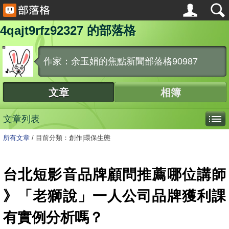
4qajt9rfz92327 的部落格
作家：余玉娟的焦點新聞部落格90987
文章
相簿
文章列表
所有文章
/
目前分類：創作|環保生態
台北短影音品牌顧問推薦哪位講師
》「老獅說」一人公司品牌獲利課
有實例分析嗎？