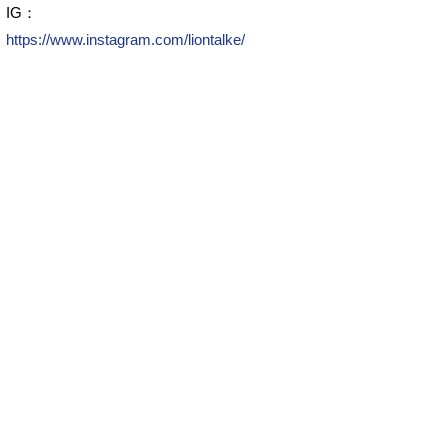
IG：
https://www.instagram.com/liontalke/