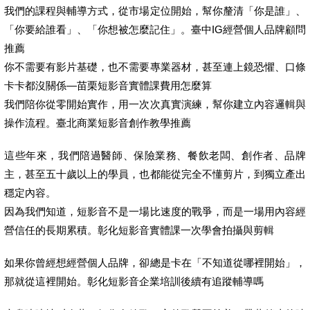
我們的課程與輔導方式，從市場定位開始，幫你釐清「你是誰」、
「你要給誰看」、「你想被怎麼記住」。臺中IG經營個人品牌顧問
推薦
你不需要有影片基礎，也不需要專業器材，甚至連上鏡恐懼、口條
卡卡都沒關係—苗栗短影音實體課費用怎麼算
我們陪你從零開始實作，用一次次真實演練，幫你建立內容邏輯與
操作流程。臺北商業短影音創作教學推薦
這些年來，我們陪過醫師、保險業務、餐飲老闆、創作者、品牌
主，甚至五十歲以上的學員，也都能從完全不懂剪片，到獨立產出
穩定內容。
因為我們知道，短影音不是一場比速度的戰爭，而是一場用內容經
營信任的長期累積。彰化短影音實體課一次學會拍攝與剪輯
如果你曾經想經營個人品牌，卻總是卡在「不知道從哪裡開始」，
那就從這裡開始。彰化短影音企業培訓後續有追蹤輔導嗎