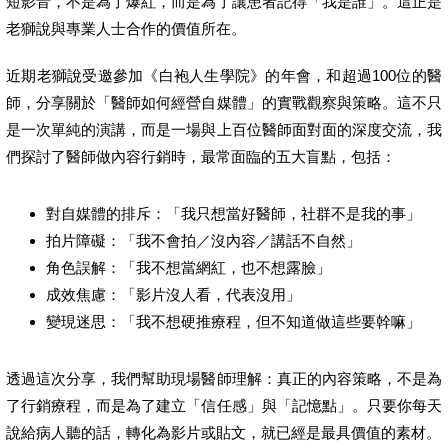
短影音，不是為了爆紅，而是為了讓患者記得「我是誰」。這正是
老獅說與專業人士合作的價值所在。
近期老獅說受邀參加《白袍人生學院》的年會，和超過100位的醫
師，分享關於「醫師如何經營自媒體」的實戰觀察與策略。這不只
是一次單純的演講，而是一場與上百位醫師面對面的深度交流，我
們探討了醫師做內容行銷時，最常面臨的五大盲點，包括：
對自媒體的排斥：「我只想當好醫師，社群不是我的事」
拍片障礙：「我不會拍／沒內容／講話不自然」
角色誤解：「我不想當網紅，也不想露臉」
成效焦慮：「影片沒人看，代表沒用」
變現迷思：「我不想硬推療程，但不知道做這些要幹嘛」
透過這次分享，我們幫助現場醫師理解：真正的內容策略，不是為
了行銷療程，而是為了建立「信任感」與「記憶點」。只要你每天
說給病人聽的話，轉化為影片或貼文，就已經是最具價值的素材。