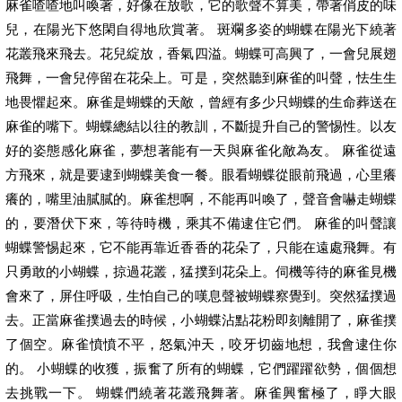
麻雀喳喳地叫喚著，好像在放歌，它的歌聲不算美，帶著俏皮的味
兒，在陽光下悠閑自得地欣賞著。 斑斕多姿的蝴蝶在陽光下繞著
花叢飛來飛去。花兒綻放，香氣四溢。蝴蝶可高興了，一會兒展翅
飛舞，一會兒停留在花朵上。可是，突然聽到麻雀的叫聲，怯生生
地畏懼起來。麻雀是蝴蝶的天敵，曾經有多少只蝴蝶的生命葬送在
麻雀的嘴下。蝴蝶總結以往的教訓，不斷提升自己的警惕性。以友
好的姿態感化麻雀，夢想著能有一天與麻雀化敵為友。 麻雀從遠
方飛來，就是要逮到蝴蝶美食一餐。眼看蝴蝶從眼前飛過，心里癢
癢的，嘴里油膩膩的。麻雀想啊，不能再叫喚了，聲音會嚇走蝴蝶
的，要潛伏下來，等待時機，乘其不備逮住它們。 麻雀的叫聲讓
蝴蝶警惕起來，它不能再靠近香香的花朵了，只能在遠處飛舞。有
只勇敢的小蝴蝶，掠過花叢，猛撲到花朵上。伺機等待的麻雀見機
會來了，屏住呼吸，生怕自己的嘆息聲被蝴蝶察覺到。突然猛撲過
去。正當麻雀撲過去的時候，小蝴蝶沾點花粉即刻離開了，麻雀撲
了個空。麻雀憤憤不平，怒氣沖天，咬牙切齒地想，我會逮住你
的。 小蝴蝶的收獲，振奮了所有的蝴蝶，它們躍躍欲勢，個個想
去挑戰一下。 蝴蝶們繞著花叢飛舞著。麻雀興奮極了，睜大眼