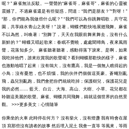
呢？” 麻雀無法反駁。一聲聲的“麻雀哥，麻雀哥”，麻雀的心靈被
震撼了。不過麻雀還是有些疑惑，問道：“我們是朋友？”“對呀！”
“那，你們能為我做些什么呢？” “我們可以為你跳舞唱歌，共守花
園，共享綠水青山之美呀！” 說著，蝴蝶們歡快地展翅飛舞。麻雀
不以為然，叫喚著：“別舞了，天天在我眼前舞來舞去，沒有什么
新鮮的？” 蝴蝶又唱起歌來：春眠不覺曉，處處聞啼鳥，夜來風雨
聲，花落知多少。 麻雀聽著聽著，感動得落下淚來。是啊，如果
我吃掉他們，誰來欣賞我的歌聲呢？看到蝴蝶那歡快的樣子，麻雀
也激動地唱了起來：沒有鴿大，沒有鷹高，我是一個無人瞧得起的
小鳥；沒有憂愁，也不煩惱，我的伙伴們個個逞英豪。蒼蠅別亂
飛，蟲兒別亂跑，我們會把你們統統吃掉；保護樹兒，保護花兒是
我的必然…… 藍天、白云、大海、高山、大樹、小草、花兒都在
聆聽這美麗的歌聲。麻雀、蝴蝶共同飛舞，鑄就這個世界的自然景
觀。 >>>更多美文：心情隨筆
你乘坐的火車 此時停在何方？ 沒有柴火，沒有燈盞 我有時會在屋
頂 寫那些沒有讀者的故事 然后埋入泥土 我會一直等 等風來，等雨