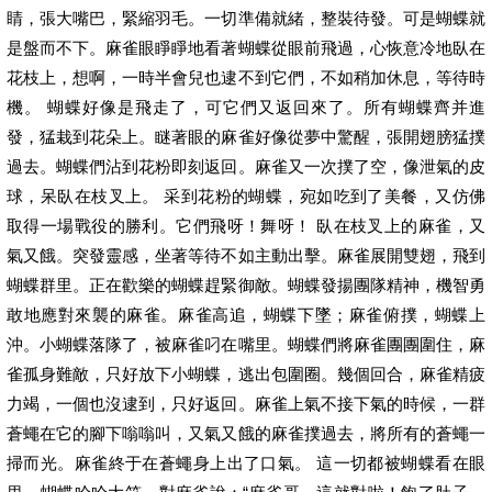
睛，張大嘴巴，緊縮羽毛。一切準備就緒，整裝待發。可是蝴蝶就
是盤而不下。麻雀眼睜睜地看著蝴蝶從眼前飛過，心恢意冷地臥在
花枝上，想啊，一時半會兒也逮不到它們，不如稍加休息，等待時
機。 蝴蝶好像是飛走了，可它們又返回來了。所有蝴蝶齊并進
發，猛栽到花朵上。瞇著眼的麻雀好像從夢中驚醒，張開翅膀猛撲
過去。蝴蝶們沾到花粉即刻返回。麻雀又一次撲了空，像泄氣的皮
球，呆臥在枝叉上。 采到花粉的蝴蝶，宛如吃到了美餐，又仿佛
取得一場戰役的勝利。它們飛呀！舞呀！ 臥在枝叉上的麻雀，又
氣又餓。突發靈感，坐著等待不如主動出擊。麻雀展開雙翅，飛到
蝴蝶群里。正在歡樂的蝴蝶趕緊御敵。蝴蝶發揚團隊精神，機智勇
敢地應對來襲的麻雀。麻雀高追，蝴蝶下墜；麻雀俯撲，蝴蝶上
沖。小蝴蝶落隊了，被麻雀叼在嘴里。蝴蝶們將麻雀團團圍住，麻
雀孤身難敵，只好放下小蝴蝶，逃出包圍圈。幾個回合，麻雀精疲
力竭，一個也沒逮到，只好返回。麻雀上氣不接下氣的時候，一群
蒼蠅在它的腳下嗡嗡叫，又氣又餓的麻雀撲過去，將所有的蒼蠅一
掃而光。麻雀終于在蒼蠅身上出了口氣。 這一切都被蝴蝶看在眼