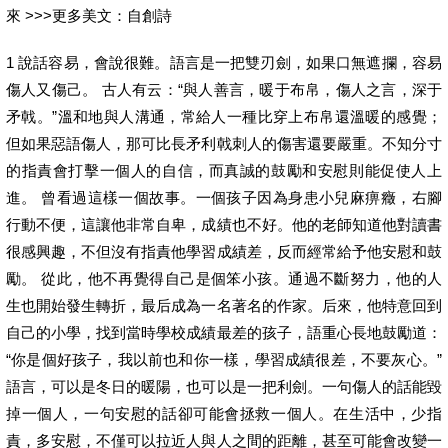
來 >>>更多美文：自創詩
1 說話容易，會說很難。語言是一把雙刃劍，如果口無遮攔，容易
傷人又傷己。 古人有云：“與人善言，暖于布帛，傷人之言，深于
矛戟。”溫和地與人溝通，常給人一種比穿上布帛還溫暖的感覺；
但如果惡語傷人，那可比長矛利戟刺人的傷害還要嚴重。不知分寸
的指責會打擊一個人的自信，而真誠的鼓勵和安慰則能促使人上
進。 曾看過這樣一個故事。一個孩子因為身患小兒麻痹癥，右腳
行動不便，這讓他非常自卑，成績也不好。他的老師知道他對讀書
很感興趣，不但沒有指責他學習成績差，反而經常給予他安慰和鼓
勵。 從此，他不再覺得自己是個笨小孩。通過不斷努力，他的人
生也開始發生轉折，最后成為一名著名的作家。后來，他特意回到
自己的小學，找到當時學校成績最差的孩子，語重心長地鼓勵道：
“你是個好孩子，我以前也和你一樣，學習成績很差，不要灰心。”
語言，可以是冬日的暖陽，也可以是一把利劍。一句傷人的話能毀
掉一個人，一句安慰的話卻可能會拯救一個人。在生活中，少指
責，多安慰，不僅可以拉近人與人之間的距離，甚至可能會改變一