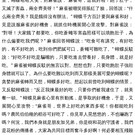
里，蝴蝶哈哈大笑，對麻雀說：“麻雀哥，這就對啦！飽了肚子，
又滅了害蟲，兩全齊美呀！” 麻雀被嘲笑得脹紅了臉，回答說：“什
么兩全齊美？我是餓得沒有辦法。” 蝴蝶千方百計要與麻雀和好，
見是說服麻雀的好機會，就抓住時機展開心里攻擊。對麻雀說：
“對呀！大家餓了都要吃，你吃蒼蠅等害蟲照樣可以填飽肚子，為
什么偏要吃我們呢？” 麻雀回答蝴蝶說：“吃食可有講究，有好吃
的，有不好吃的，吃到你們肥膩可口，蒼蠅可難吃了。” 蝴蝶反駁
說：“好吃不好吃是騙嘴的，只要吃進去營養好，長身體，就是好
吃。” 麻雀被蝴蝶反駁的無言以對。想想也對，只要吃飽肚子強壯
身體就可以了。為什么要吃難以吃到而又那樣美麗可愛的蝴蝶呢？
貪婪的麻雀轉而又想，蝴蝶多好吃。想起以前曾吃到蝴蝶的情景，
又反駁蝴蝶說：“反正我揀最好的吃，只要你們被我逮住了，就美
餐一頓。” 蝴蝶見麻雀心里有所動搖，是爭取的好機會，于是，又
展開心里攻勢：“麻雀哥，世界上好吃的東西多呢！你都能吃到
嗎？農民伯伯種的稻谷可好吃了，你見草人晃悠悠的，不也嚇跑了
嗎？何況，我們本身就是朋友加兄弟，你是樹和花的守護者，我們
是花粉的傳播者，大家為共同目標而奮斗多好啊！何必要相互殘殺